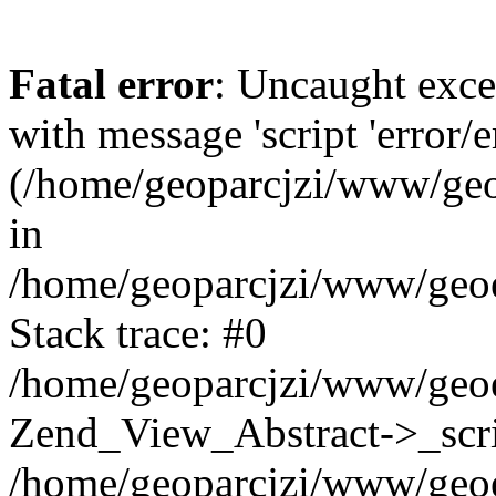
Fatal error
: Uncaught exc
with message 'script 'error/
(/home/geoparcjzi/www/geoe
in
/home/geoparcjzi/www/geoe
Stack trace: #0
/home/geoparcjzi/www/geoe
Zend_View_Abstract->_script
/home/geoparcjzi/www/geoe