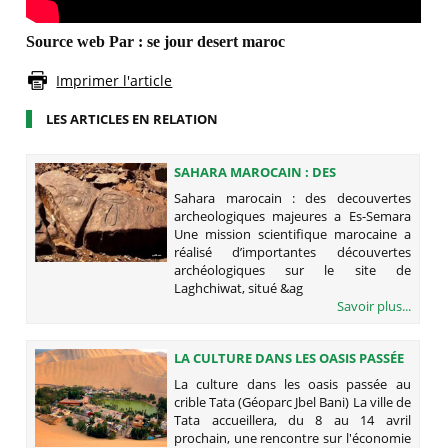
Source web Par : se jour desert maroc
Imprimer l'article
LES ARTICLES EN RELATION
SAHARA MAROCAIN : DES
DECOUVERTES ARCHEOLOGIQUES
Sahara marocain : des decouvertes
MAJEURES A ES-SEMARA
archeologiques majeures a Es-Semara
Une mission scientifique marocaine a
réalisé d’importantes découvertes
archéologiques sur le site de
Laghchiwat, situé &ag
Savoir plus...
LA CULTURE DANS LES OASIS PASSÉE
AU CRIBLE TATA (GÉOPARC JBEL
La culture dans les oasis passée au
BANI)
crible Tata (Géoparc Jbel Bani) La ville de
Tata accueillera, du 8 au 14 avril
prochain, une rencontre sur l'économie