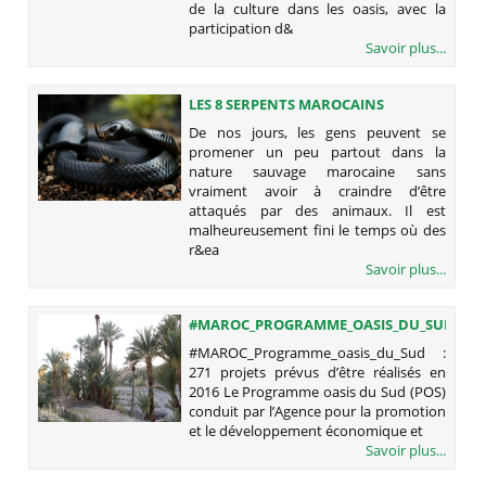
de la culture dans les oasis, avec la
participation d&
Savoir plus...
LES 8 SERPENTS MAROCAINS
POTENTIELLEMENT DANGEREUX
De nos jours, les gens peuvent se
(SUR 25 ESPÈCES)
promener un peu partout dans la
nature sauvage marocaine sans
vraiment avoir à craindre d’être
attaqués par des animaux. Il est
malheureusement fini le temps où des
r&ea
Savoir plus...
#MAROC_PROGRAMME_OASIS_DU_SUD
: 271 PROJETS PRÉVUS D’ÊTRE
#MAROC_Programme_oasis_du_Sud :
RÉALISÉS EN 2016
271 projets prévus d’être réalisés en
2016 Le Programme oasis du Sud (POS)
conduit par l’Agence pour la promotion
et le développement économique et
Savoir plus...