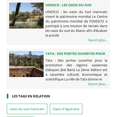
UNESCO : LES OASIS DU SUD
MAROCAIN VISENT LE PATRIMOINE
UNESCO : les oasis du Sud marocain
MONDIAL
visent le patrimoine mondial Le Centre
du patrimoine mondial de l’UNESCO a
participé à une mission de terrain dans
les oasis du sud du Maroc afin d’évaluer
la possib
Savoir plus...
TATA : DES PORTES OUVERTES POUR
LA PROMOTION DES RÉGIONS
Tata : Des portes ouvertes pour la
OASIENNES (GÉOPARC JBEL BANI)
promotion des régions oasiennes
(Géoparc Jbel Bani) La 2ème édition est
à caractère culturel, économique et
scientifique La ville de Tata donne re
Savoir plus...
LES TAGS EN RELATION
oasis du sud marocain
Oasis d'Aguinane