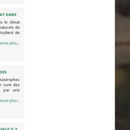
TAT DANS
s le climat
naturels de
ésultent de
avoir plus...
 DES
atastrophes
r sont des
ée par une
avoir plus...
HAUT IL Y