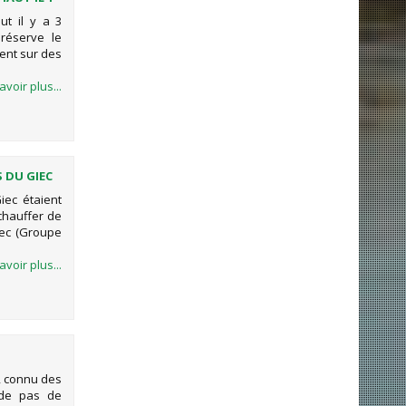
ut il y a 3
réserve le
ent sur des
avoir plus...
 DU GIEC
iec étaient
échauffer de
iec (Groupe
avoir plus...
TRALIEN
e, connu des
 de pas de