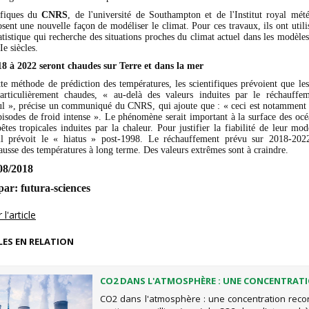
tifiques du
CNRS
, de l'université de Southampton et de l'Institut royal mét
sent une nouvelle façon de modéliser le climat. Pour ces travaux, ils ont util
atistique qui recherche des situations proches du climat actuel dans les modèle
e siècles.
18 à 2022 seront chaudes sur Terre et dans la mer
ette méthode de prédiction des températures, les scientifiques prévoient que le
articulièrement chaudes, « au-delà des valeurs induites par le réchauffem
ul », précise un communiqué du CNRS, qui ajoute que : « ceci est notamment 
pisodes de froid intense ». Le phénomène serait important à la surface des océ
tes tropicales induites par la chaleur. Pour justifier la fiabilité de leur mod
'il prévoit le « hiatus » post-1998. Le réchauffement prévu sur 2018-2022
ausse des températures à long terme. Des valeurs extrêmes sont à craindre.
é le 20/08/2018
par:
futura-sciences
l'article
LES EN RELATION
CO2 DANS L'ATMOSPHÈRE : UNE CONCENTRAT
RECORD
CO2 dans l'atmosphère : une concentration reco