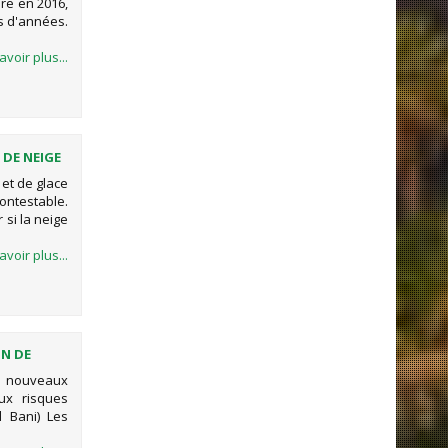
re en 2016,
ns d'années.
avoir plus...
 DE NEIGE
 et de glace
ontestable.
si la neige
avoir plus...
ON DE
UE JAMAIS
e nouveaux
UTRES
ux risques
l Bani) Les