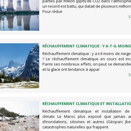
parties par million (ppm) de CO2 dans l'atmosphè
un record est battu, qui datait de plusieurs millio
Pour réduir
S
RÉCHAUFFEMENT CLIMATIQUE : Y A-T-IL MOINS
ET DE GLACE ?
Réchauffement climatique : y a-t-il moins de neige
? Le réchauffement climatique en cours est inc
Parmi ses nombreux effets, on peut se demander 
et la glace ont tendance à appar
S
RÉCHAUFFEMENT CLIMATIQUE ET INSTALLATI
NOUVEAUX CLIMATS LE MAROC PLUS EXPOSÉ Q
Réchauffement climatique et installation d
AUX RISQUES D’INONDATIONS, SÉISMES ET A
climats Le Maroc plus exposé que jamais a
(GÉOPARC JBEL BANI)
d’inondations, séismes et autres (Géoparc Jbe
catastrophes naturelles qui frappent