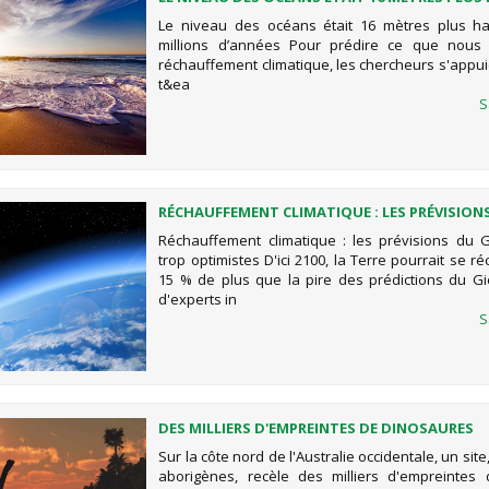
A 3 MILLIONS D’ANNÉES
Le niveau des océans était 16 mètres plus ha
millions d’années Pour prédire ce que nous 
réchauffement climatique, les chercheurs s'appui
t&ea
S
RÉCHAUFFEMENT CLIMATIQUE : LES PRÉVISIONS
ÉTAIENT TROP OPTIMISTES
Réchauffement climatique : les prévisions du G
trop optimistes D'ici 2100, la Terre pourrait se r
15 % de plus que la pire des prédictions du G
d'experts in
S
DES MILLIERS D'EMPREINTES DE DINOSAURES
DÉCOUVERTES DANS LE « JURASSIC PARK» AUS
Sur la côte nord de l'Australie occidentale, un sit
aborigènes, recèle des milliers d'empreintes