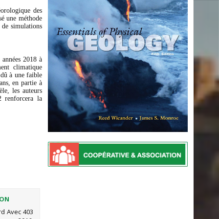
éorologique des
isé une méthode
s de simulations
s années 2018 à
ent climatique
dû à une faible
ans, en partie à
èle, les auteurs
 renforcera la
ION
rd Avec 403