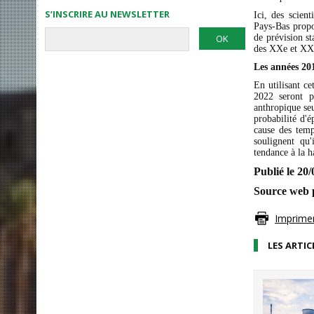
S’INSCRIRE AU NEWSLETTER
Ici, des scien
Pays-Bas propo
de prévision st
des XXe et XXI
Les années 20
En utilisant c
2022 seront p
anthropique se
probabilité d'é
cause des tempê
soulignent qu
tendance à la h
Publi
Source web 
Imprimer 
LES ARTIC