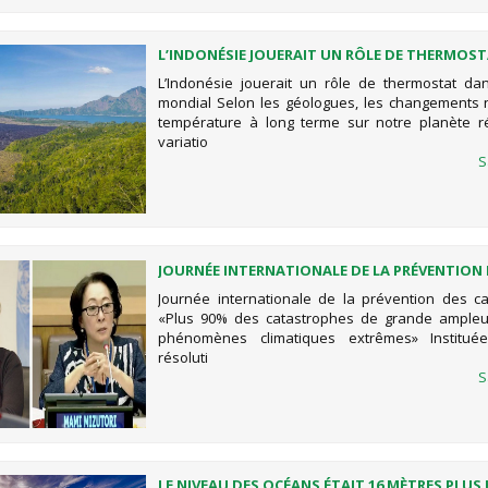
L’INDONÉSIE JOUERAIT UN RÔLE DE THERMOS
LE CLIMAT MONDIAL
L’Indonésie jouerait un rôle de thermostat dan
mondial Selon les géologues, les changements 
température à long terme sur notre planète r
variatio
S
JOURNÉE INTERNATIONALE DE LA PRÉVENTION
CATASTROPHES
Journée internationale de la prévention des c
«Plus 90% des catastrophes de grande ampleu
phénomènes climatiques extrêmes» Institu
résoluti
S
LE NIVEAU DES OCÉANS ÉTAIT 16 MÈTRES PLUS 