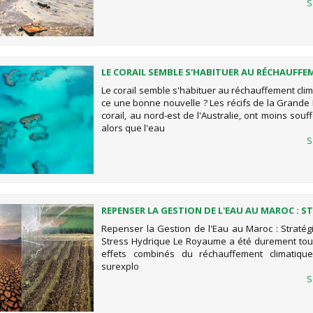
S
LE CORAIL SEMBLE S'HABITUER AU RÉCHAUFF
CLIMATIQUE, EST-CE UNE BONNE NOUVELLE ?
Le corail semble s'habituer au réchauffement clim
ce une bonne nouvelle ? Les récifs de la Grande 
corail, au nord-est de l'Australie, ont moins souf
alors que l'eau
S
REPENSER LA GESTION DE L'EAU AU MAROC : S
FACE AU STRESS HYDRIQUE
Repenser la Gestion de l'Eau au Maroc : Stratég
Stress Hydrique Le Royaume a été durement tou
effets combinés du réchauffement climatiqu
surexplo
S