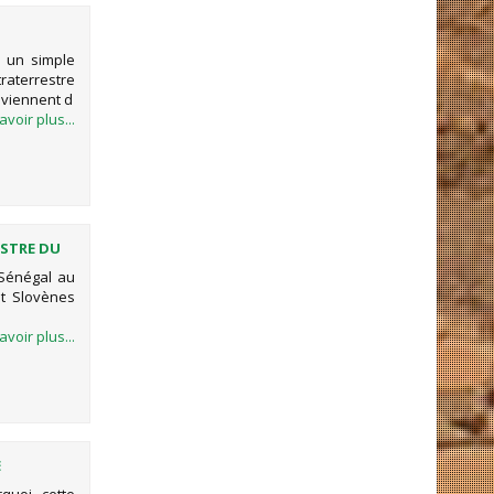
 un simple
raterrestre
oviennent d
avoir plus...
ESTRE DU
 Sénégal au
et Slovènes
avoir plus...
E
T