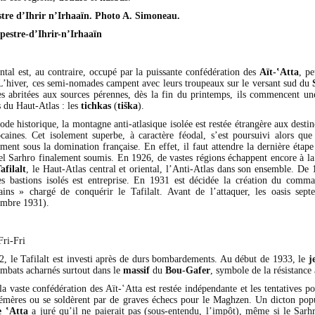
tre d’Ihrir n’Irhaaïn. Photo A. Simoneau.
ntal est, au contraire, occupé par la puissante confédération des
Aït-‛Atta
, p
L’hiver, ces semi-nomades campent avec leurs troupeaux sur le versant sud du
es abritées aux sources pérennes, dès la fin du printemps, ils commencent u
s du Haut-Atlas : les
tichkas
(
tiška
).
ode historique, la montagne anti-atlasique isolée est restée étrangère aux desti
caines. Cet isolement superbe, à caractère féodal, s’est poursuivi alors que
ment sous la domination française. En effet, il faut attendre la dernière étap
bel Sarhro finalement soumis. En 1926, de vastes régions échappent encore à l
afilalt
, le Haut-Atlas central et oriental, l’Anti-Atlas dans son ensemble. De
s bastions isolés est entreprise. En 1931 est décidée la création du com
ins » chargé de conquérir le Tafilalt. Avant de l’attaquer, les oasis septe
embre 1931).
2, le Tafilalt est investi après de durs bombardements. Au début de 1933, le
j
ombats acharnés surtout dans le
massif
du
Bou-Gafer
, symbole de la résistance 
a vaste confédération des Aït-‛Atta est restée indépendante et les tentatives p
hémères ou se soldèrent par de graves échecs pour le Maghzen. Un dicton pop
e ‛Atta
a juré qu’il ne paierait pas (sous-entendu, l’impôt), même si le Sarh