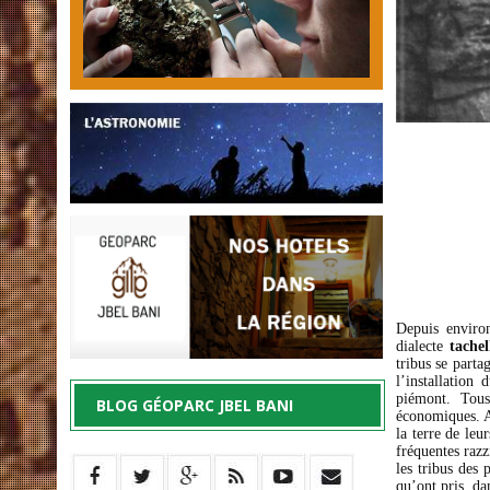
Depuis environ
dialecte
tachel
tribus se parta
l’installation
piémont. Tous
BLOG GÉOPARC JBEL BANI
économiques. A
la terre de leu
fréquentes razz
les tribus des 
qu’ont pris, da