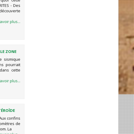
quoi cette
RITES - Des
découverte
avoir plus...
LLE ZONE
ne sismique
ns pourrait
dans cette
avoir plus...
TÉROÏDE
Aux confins
ilomètres de
nom. La