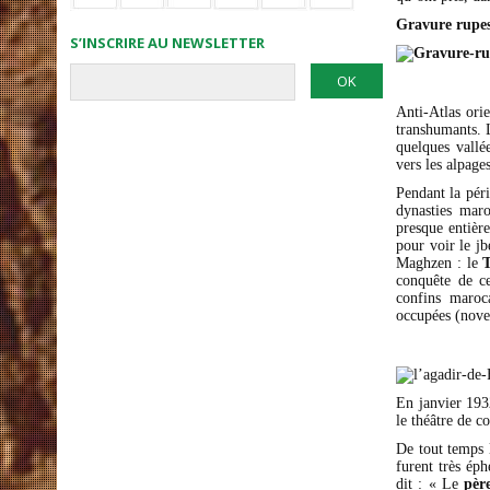
Gravure rupes
S’INSCRIRE AU NEWSLETTER
Anti-Atlas orie
transhumants. 
quelques vallé
vers les alpage
Pendant la péri
dynasties maro
presque entière
pour voir le j
Maghzen : le
T
conquête de ce
confins maroca
occupées (nov
En janvier 193
le théâtre de c
De tout temps l
furent très ép
dit : « Le
pèr