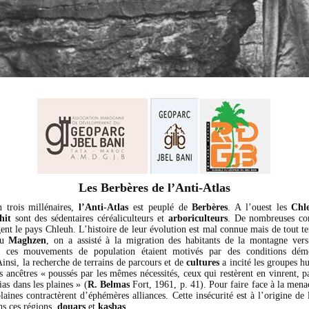
Les Berbères de l’Anti-Atlas
 trois millénaires,
l’Anti-Atlas
est peuplé de
Berbères
. A l’ouest les
Chl
hit
sont des sédentaires céréaliculteurs et
arboriculteurs
. De nombreuses con
gent le pays Chleuh. L’histoire de leur évolution est mal connue mais de tout t
 du
Maghzen
, on a assisté à la migration des habitants de la montagne vers
 ces mouvements de population étaient motivés par des conditions dém
insi, la recherche de terrains de parcours et de
cultures
a incité les groupes h
rs ancêtres « poussés par les mêmes nécessités, ceux qui restèrent en vinrent, pa
ias dans les plaines » (
R. Belmas
Fort, 1961, p. 41). Pour faire face à la mena
plaines contractèrent d’éphémères alliances. Cette insécurité est à l’origine de l
ns ces régions,
douars
et
kasbas
.