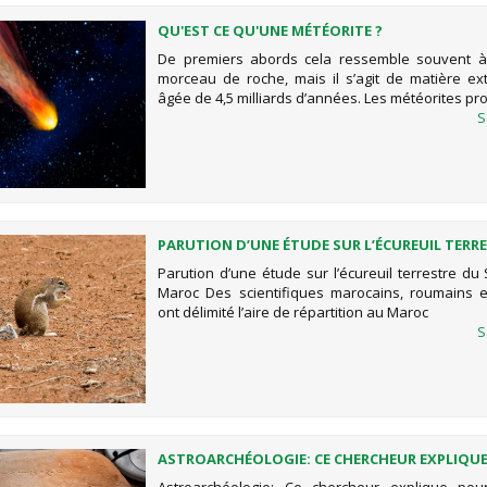
QU'EST CE QU'UNE MÉTÉORITE ?
De premiers abords cela ressemble souvent à
morceau de roche, mais il s’agit de matière ext
âgée de 4,5 milliards d’années. Les météorites pr
S
PARUTION D’UNE ÉTUDE SUR L’ÉCUREUIL TERR
SÉNÉGAL AU MAROC
Parution d’une étude sur l’écureuil terrestre du
Maroc Des scientifiques marocains, roumains 
ont délimité l’aire de répartition au Maroc
S
ASTROARCHÉOLOGIE: CE CHERCHEUR EXPLIQU
POURQUOI CETTE DÉCOUVERTE AU MAROC ES