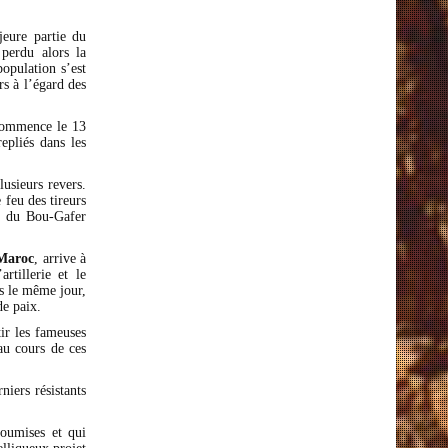
eure partie du
 perdu alors la
opulation s’est
rs à l’égard des
 commence le 13
repliés dans les
lusieurs revers.
 feu des tireurs
ta du Bou-Gafer
Maroc
, arrive à
rtillerie et le
is le même jour,
de paix.
tir les fameuses
u cours de ces
iers résistants
soumises et qui