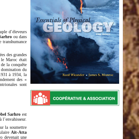
euple d’éleveurs
Sarhro
ou dans
ne transhumance
nées des grandes
 le Maroc était
e de la conquête
a domination du
 1931 à 1934, la
mandement des «
ntrionales sont
ebel Sarhro
est
à l’envahisseur.
our la soumettre
ulaire
Aït-Atta
ro devenait une