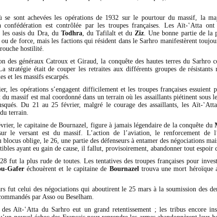
se sont achevées les opérations de 1932 sur le pourtour du massif, la maj
la confédération est contrôlée par les troupes françaises. Les Aït-‛Atta ont
 les oasis du Dra, du
Todhra
, du Tafilalt et du
Ziz
. Une bonne partie de la p
ou de force, mais les factions qui résident dans le Sarhro manifestèrent toujou
rouche hostilité.
ion des généraux Catroux et Giraud, la conquête des hautes terres du Sarhro
a stratégie était de couper les retraites aux différents groupes de résistants 
es et les massifs escarpés.
er, les opérations s’engagent difficilement et les troupes françaises essuient p
du massif est mal coordonné dans un terrain où les assaillants piétinent sous le
squés. Du 21 au 25 février, malgré le courage des assaillants, les Aït-‛At
du terrain.
vrier, le capitaine de Bournazel, figure à jamais légendaire de la conquête du
ur le versant est du massif. L’action de l’aviation, le renforcement de l’a
 blocus oblige, le 26, une partie des défenseurs à entamer des négociations ma
ctibles ayant eu gain de cause, il fallut, provisoirement, abandonner tout espoir 
8 fut la plus rude de toutes. Les tentatives des troupes françaises pour inves
u-Gafer
échouèrent et le capitaine de
Bournazel
trouva une mort héroïque a
s fut celui des négociations qui aboutirent le 25 mars à la soumission des dern
commandés par Asso ou Beselham.
des Aït-‛Atta du Sarhro eut un grand retentissement ; les tribus encore in