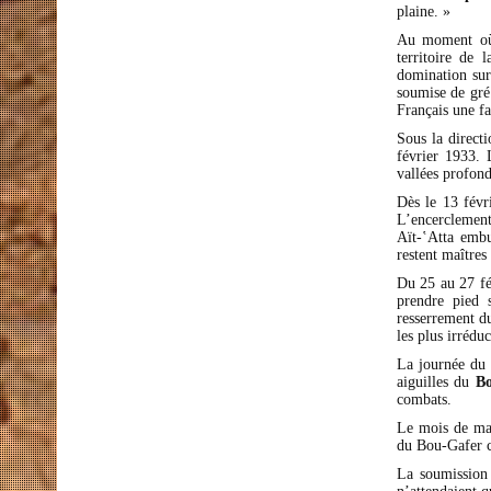
plaine. »
Au moment où 
territoire de 
domination sur
soumise de gré 
Français une fa
Sous la direct
février 1933. L
vallées profond
Dès le 13 févri
L’encerclement 
Aït-‛Atta embu
restent maîtres 
Du 25 au 27 fé
prendre pied s
resserrement du
les plus irrédu
La journée du 2
aiguilles du
Bo
combats.
Le mois de mar
du Bou-Gafer 
La soumission 