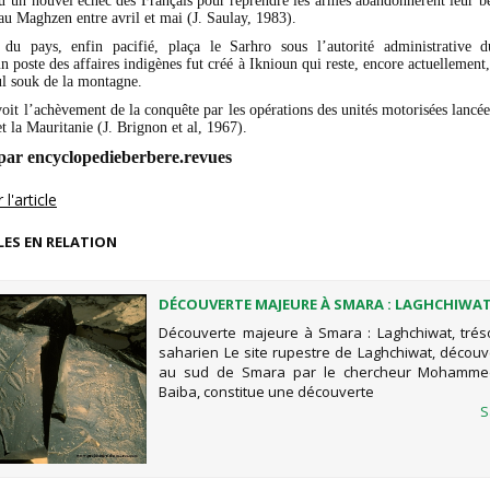
qu’un nouvel échec des Français pour reprendre les armes abandonnèrent leur be
t au Maghzen entre avril et mai (J. Saulay, 1983).
 du pays, enfin pacifié, plaça le Sarhro sous l’autorité administrative d
n poste des affaires indigènes fut créé à Iknioun qui reste, encore actuellement,
ul souk de la montagne.
it l’achèvement de la conquête par les opérations des unités motorisées lancée
t la Mauritanie (J. Brignon et al, 1967).
par encyclopedieberbere.revues
l'article
LES EN RELATION
DÉCOUVERTE MAJEURE À SMARA : LAGHCHIWAT
RUPESTRE SAHARIEN
Découverte majeure à Smara : Laghchiwat, trés
saharien Le site rupestre de Laghchiwat, découv
au sud de Smara par le chercheur Mohamm
Baiba, constitue une découverte
S