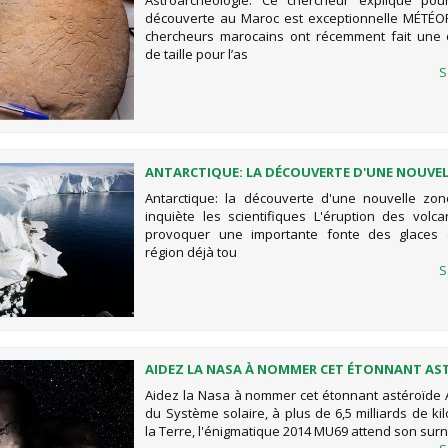
Astroarchéologie: Ce chercheur explique pour
EXCEPTIONNELLE
découverte au Maroc est exceptionnelle MÉTÉO
chercheurs marocains ont récemment fait une 
de taille pour l’as
S
ANTARCTIQUE: LA DÉCOUVERTE D'UNE NOUVE
SISMIQUE INQUIÈTE LES SCIENTIFIQUES
Antarctique: la découverte d'une nouvelle zo
inquiète les scientifiques L'éruption des volca
provoquer une importante fonte des glaces 
région déjà tou
S
AIDEZ LA NASA À NOMMER CET ÉTONNANT AS
Aidez la Nasa à nommer cet étonnant astéroïde 
du Système solaire, à plus de 6,5 milliards de k
la Terre, l'énigmatique 2014 MU69 attend son sur