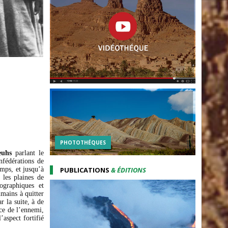
PHOTOTHÉQUES
euhs
parlant le
fédérations de
emps, et jusqu’à
PUBLICATIONS
& ÉDITIONS
 les plaines de
ographiques et
umains à quitter
r la suite, à de
ce de l’ennemi,
’aspect fortifié