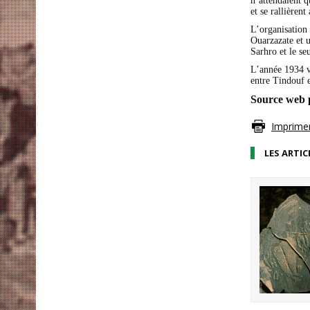
n’attendaient 
et se rallièren
L’organisation
Ouarzazate et u
Sarhro et le se
L’année 1934 vo
entre Tindouf e
Source web 
Imprimer 
LES ARTIC