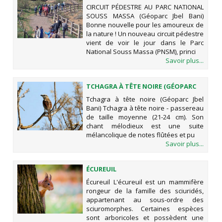
NATIONAL SOUSS MASSA (GÉOPARC
CIRCUIT PÉDESTRE AU PARC NATIONAL
JBEL BANI)
SOUSS MASSA (Géoparc Jbel Bani)
Bonne nouvelle pour les amoureux de
la nature ! Un nouveau circuit pédestre
vient de voir le jour dans le Parc
National Souss Massa (PNSM), princi
Savoir plus...
TCHAGRA À TÊTE NOIRE (GÉOPARC
JBEL BANI)
Tchagra à tête noire (Géoparc Jbel
Bani) Tchagra à tête noire - passereau
de taille moyenne (21-24 cm). Son
chant mélodieux est une suite
mélancolique de notes flûtées et pu
Savoir plus...
ÉCUREUIL
Écureuil L'écureuil est un mammifère
rongeur de la famille des sciuridés,
appartenant au sous-ordre des
sciuromorphes. Certaines espèces
sont arboricoles et possèdent une