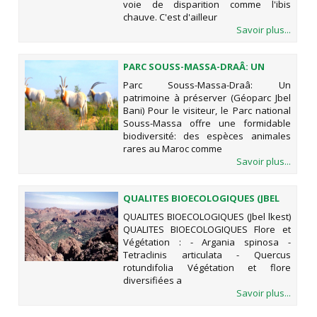
voie de disparition comme l'ibis
chauve. C'est d'ailleur
Savoir plus...
PARC SOUSS-MASSA-DRAÂ: UN
PATRIMOINE À PRÉSERVER (GÉOPARC
Parc Souss-Massa-Draâ: Un
JBEL BANI)
patrimoine à préserver (Géoparc Jbel
Bani) Pour le visiteur, le Parc national
Souss-Massa offre une formidable
biodiversité: des espèces animales
rares au Maroc comme
Savoir plus...
QUALITES BIOECOLOGIQUES (JBEL
LKEST)
QUALITES BIOECOLOGIQUES (Jbel lkest)
QUALITES BIOECOLOGIQUES Flore et
Végétation : - Argania spinosa -
Tetraclinis articulata - Quercus
rotundifolia Végétation et flore
diversifiées a
Savoir plus...