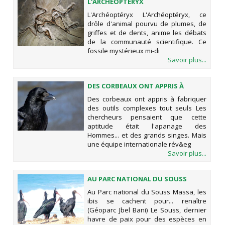
L'ARCHÉOPTÉRYX
L'Archéoptéryx L'Archéoptéryx, ce
drôle d'animal pourvu de plumes, de
griffes et de dents, anime les débats
de la communauté scientifique. Ce
fossile mystérieux mi-di
Savoir plus...
DES CORBEAUX ONT APPRIS À
FABRIQUER DES OUTILS COMPLEXES
Des corbeaux ont appris à fabriquer
TOUT SEULS
des outils complexes tout seuls Les
chercheurs pensaient que cette
aptitude était l'apanage des
Hommes... et des grands singes. Mais
une équipe internationale rév&eg
Savoir plus...
AU PARC NATIONAL DU SOUSS
MASSA, LES IBIS SE CACHENT
Au Parc national du Souss Massa, les
POUR... RENAÎTRE (GÉOPARC JBEL
ibis se cachent pour... renaître
BANI)
(Géoparc Jbel Bani) Le Souss, dernier
havre de paix pour des espèces en