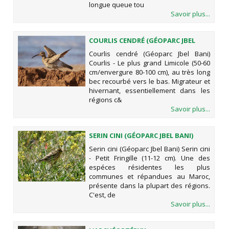
longue queue tou
Savoir plus...
COURLIS CENDRÉ (GÉOPARC JBEL
BANI)
Courlis cendré (Géoparc Jbel Bani)
Courlis - Le plus grand Limicole (50-60
cm/envergure 80-100 cm), au très long
bec recourbé vers le bas. Migrateur et
hivernant, essentiellement dans les
régions c&
Savoir plus...
SERIN CINI (GÉOPARC JBEL BANI)
Serin cini (Géoparc Jbel Bani) Serin cini
- Petit Fringille (11-12 cm). Une des
espéces résidentes les plus
communes et répandues au Maroc,
présente dans la plupart des régions.
C'est, de
Savoir plus...