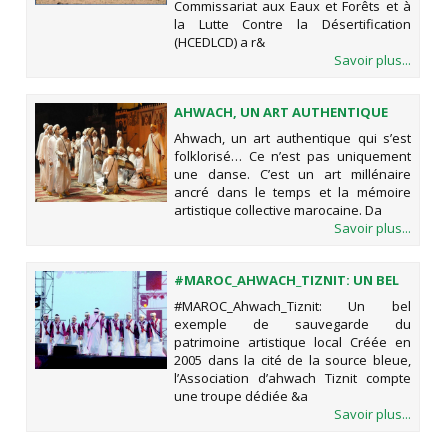
Commissariat aux Eaux et Forêts et à
la Lutte Contre la Désertification
(HCEDLCD) a r&
Savoir plus...
AHWACH, UN ART AUTHENTIQUE
QUI S’EST FOLKLORISÉ…
Ahwach, un art authentique qui s’est
folklorisé… Ce n’est pas uniquement
une danse. C’est un art millénaire
ancré dans le temps et la mémoire
artistique collective marocaine. Da
Savoir plus...
#MAROC_AHWACH_TIZNIT: UN BEL
EXEMPLE DE SAUVEGARDE DU
#MAROC_Ahwach_Tiznit: Un bel
PATRIMOINE ARTISTIQUE LOCAL
exemple de sauvegarde du
patrimoine artistique local Créée en
2005 dans la cité de la source bleue,
l’Association d’ahwach Tiznit compte
une troupe dédiée &a
Savoir plus...