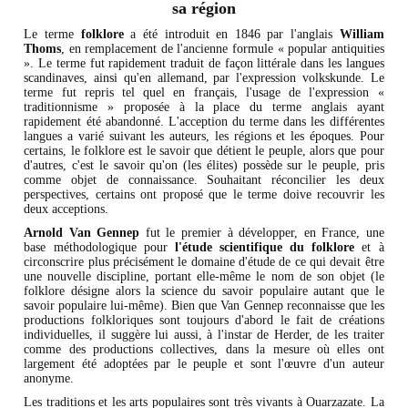
sa région
Le terme
folklore
a été introduit en 1846 par l'anglais
William
Thoms
, en remplacement de l'ancienne formule « popular antiquities
». Le terme fut rapidement traduit de façon littérale dans les langues
scandinaves, ainsi qu'en allemand, par l'expression volkskunde. Le
terme fut repris tel quel en français, l'usage de l'expression «
traditionnisme » proposée à la place du terme anglais ayant
rapidement été abandonné. L'acception du terme dans les différentes
langues a varié suivant les auteurs, les régions et les époques. Pour
certains, le folklore est le savoir que détient le peuple, alors que pour
d'autres, c'est le savoir qu'on (les élites) possède sur le peuple, pris
comme objet de connaissance. Souhaitant réconcilier les deux
perspectives, certains ont proposé que le terme doive recouvrir les
deux acceptions.
Arnold Van Gennep
fut le premier à développer, en France, une
base méthodologique pour
l'étude scientifique du folklore
et à
circonscrire plus précisément le domaine d'étude de ce qui devait être
une nouvelle discipline, portant elle-même le nom de son objet (le
folklore désigne alors la science du savoir populaire autant que le
savoir populaire lui-même). Bien que Van Gennep reconnaisse que les
productions folkloriques sont toujours d'abord le fait de créations
individuelles, il suggère lui aussi, à l'instar de Herder, de les traiter
comme des productions collectives, dans la mesure où elles ont
largement été adoptées par le peuple et sont l'œuvre d'un auteur
anonyme.
Les traditions et les arts populaires sont très vivants à Ouarzazate. La