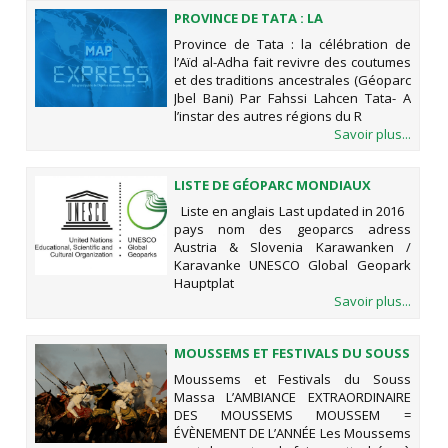
PROVINCE DE TATA : LA
CÉLÉBRATION DE L’AÏD AL-ADHA
Province de Tata : la célébration de
FAIT REVIVRE DES COUTUMES ET DES
l’Aïd al-Adha fait revivre des coutumes
TRADITIONS ANCESTRALES
et des traditions ancestrales (Géoparc
(GÉOPARC JBEL BANI)
Jbel Bani) Par Fahssi Lahcen Tata- A
l’instar des autres régions du R
Savoir plus...
LISTE DE GÉOPARC MONDIAUX
UNESCO TRANS-NATIONAUX
Liste en anglais Last updated in 2016
pays nom des geoparcs adress
Austria & Slovenia Karawanken /
Karavanke UNESCO Global Geopark
Hauptplat
Savoir plus...
MOUSSEMS ET FESTIVALS DU SOUSS
MASSA
Moussems et Festivals du Souss
Massa L’AMBIANCE EXTRAORDINAIRE
DES MOUSSEMS MOUSSEM =
ÉVÈNEMENT DE L’ANNÉE Les Moussems