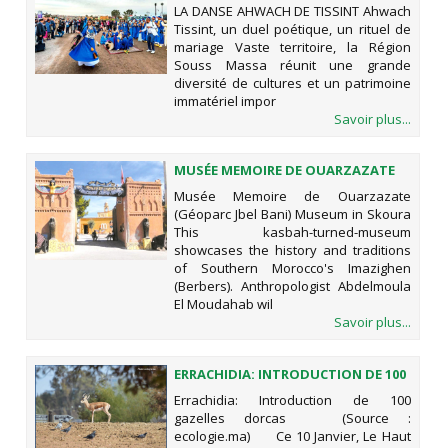
LA DANSE AHWACH DE TISSINT Ahwach
Tissint, un duel poétique, un rituel de
mariage Vaste territoire, la Région
Souss Massa réunit une grande
diversité de cultures et un patrimoine
immatériel impor
Savoir plus...
MUSÉE MEMOIRE DE OUARZAZATE
(GÉOPARC JBEL BANI)
Musée Memoire de Ouarzazate
(Géoparc Jbel Bani) Museum in Skoura
This kasbah-turned-museum
showcases the history and traditions
of Southern Morocco's Imazighen
(Berbers). Anthropologist Abdelmoula
El Moudahab wil
Savoir plus...
ERRACHIDIA: INTRODUCTION DE 100
GAZELLES DORCAS
Errachidia: Introduction de 100
gazelles dorcas (Source :
ecologie.ma) Ce 10 Janvier, Le Haut