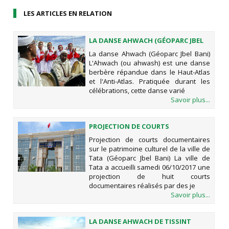
LES ARTICLES EN RELATION
LA DANSE AHWACH (GÉOPARC JBEL
BANI)
La danse Ahwach (Géoparc Jbel Bani)
L'Ahwach (ou ahwash) est une danse
berbère répandue dans le Haut-Atlas
et l'Anti-Atlas. Pratiquée durant les
célébrations, cette danse varié
Savoir plus...
PROJECTION DE COURTS
DOCUMENTAIRES SUR LE
Projection de courts documentaires
PATRIMOINE CULTUREL DE LA VILLE
sur le patrimoine culturel de la ville de
DE TATA (GÉOPARC JBEL BANI)
Tata (Géoparc Jbel Bani) La ville de
Tata a accueilli samedi 06/10/2017 une
projection de huit courts
documentaires réalisés par des je
Savoir plus...
LA DANSE AHWACH DE TISSINT