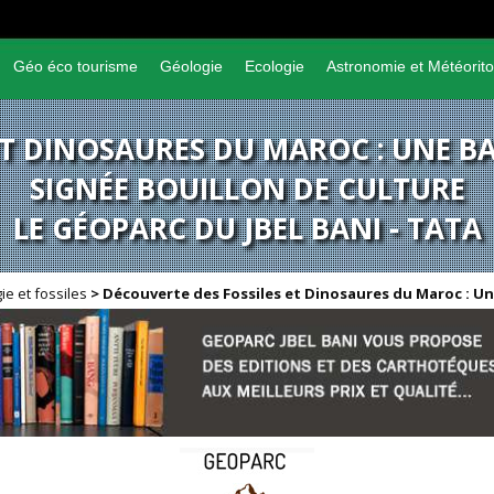
Géo éco tourisme
Géologie
Ecologie
Astronomie et Météorito
ET DINOSAURES DU MAROC : UNE BA
SIGNÉE BOUILLON DE CULTURE
LE GÉOPARC DU JBEL BANI - TATA
ie et fossiles
>
Découverte des Fossiles et Dinosaures du Maroc : U