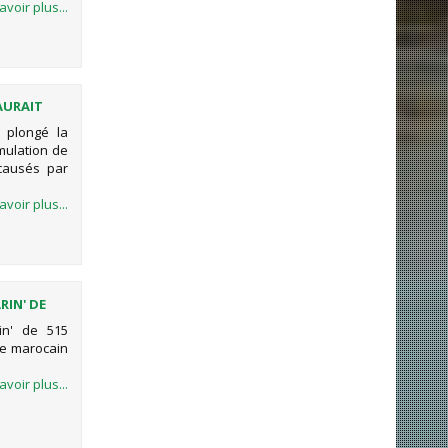
avoir plus...
AURAIT
S
t plongé la
mulation de
causés par
avoir plus...
RIN' DE
in' de 515
ue marocain
avoir plus...