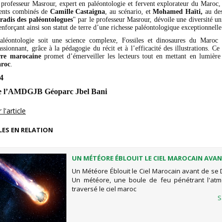
 professeur Masrour, expert en paléontologie et fervent explorateur du Maroc, 
alents combinés de
Camille Castaigna
, au scénario, et
Mohamed Haïti,
au des
radis des paléontologues
" par le professeur Masrour, dévoile une diversité un
renforçant ainsi son statut de terre d’une richesse paléontologique exceptionnelle
aléontologie soit une science complexe, Fossiles et dinosaures du Maroc 
assionnant, grâce à la pédagogie du récit et à l’efficacité des illustrations. C
rre marocaine
promet d’émerveiller les lecteurs tout en mettant en lumièr
aroc
.
4
e l’AMDGJB Géoparc Jbel Bani
l'article
LES EN RELATION
UN MÉTÉORE ÉBLOUIT LE CIEL MAROCAIN AVAN
DÉSINTÉGRER
Un Météore Éblouit le Ciel Marocain avant de se 
Un météore, une boule de feu pénétrant l'atm
traversé le ciel maroc
S