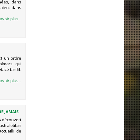
nées, dans
vaient dans
avoir plus...
st un ordre
almars qui
tacé tardif.
avoir plus...
RE JAMAIS
is découvert
stralotitan
ccueilli de