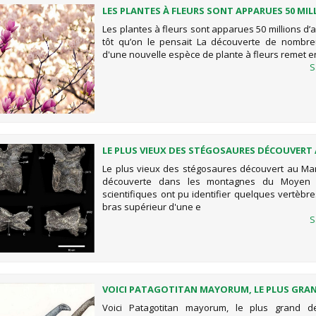
LES PLANTES À FLEURS SONT APPARUES 50 MIL
D’ANNÉES PLUS TÔT QU’ON LE PENSAIT
Les plantes à fleurs sont apparues 50 millions d
tôt qu’on le pensait La découverte de nombre
d'une nouvelle espèce de plante à fleurs remet e
S
LE PLUS VIEUX DES STÉGOSAURES DÉCOUVERT
Le plus vieux des stégosaures découvert au M
découverte dans les montagnes du Moyen 
scientifiques ont pu identifier quelques vertèbre
bras supérieur d'une e
S
VOICI PATAGOTITAN MAYORUM, LE PLUS GRA
TOUS LES DINOSAURES
Voici Patagotitan mayorum, le plus grand d