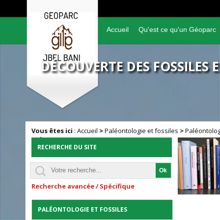
Accueil
Qu'est ce qu'un Géoparc
DÉCOUVERTE DES FOSSILES 
Vous êtes ici
:
Accueil
>
Paléontologie et fossiles
>
Paléontolog
Culture
RECHERCHE DU SITE
Recherche avancée / Spécifique
PALÉONTOLOGIE ET FOSSILES