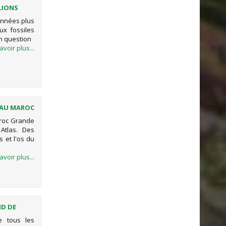
LIONS
’années plus
ux fossiles
n question
avoir plus...
 AU MAROC
aroc Grande
Atlas. Des
s et l'os du
avoir plus...
ND DE
e tous les