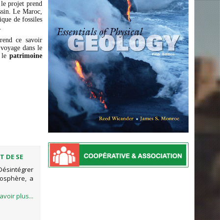
le projet prend
sin. Le Maroc,
ique de fossiles
.
rend ce savoir
e voyage dans le
e le
patrimoine
T DE SE
Désintégrer
osphère, a
avoir plus...