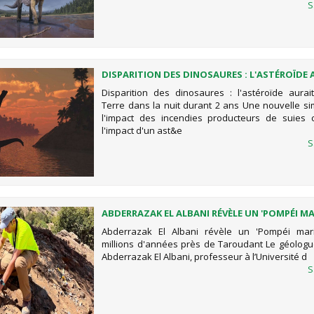
S
DISPARITION DES DINOSAURES : L'ASTÉROÏDE 
PLONGÉ LA TERRE DANS LA NUIT DURANT 2 AN
Disparition des dinosaures : l'astéroïde aurai
Terre dans la nuit durant 2 ans Une nouvelle si
l'impact des incendies producteurs de suies 
l'impact d'un ast&e
S
ABDERRAZAK EL ALBANI RÉVÈLE UN 'POMPÉI MA
515 MILLIONS D'ANNÉES PRÈS DE TAROUDANT
Abderrazak El Albani révèle un 'Pompéi mar
millions d'années près de Taroudant Le géolog
Abderrazak El Albani, professeur à l’Université d
S