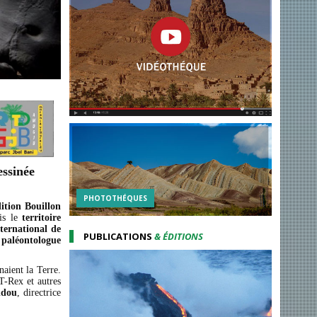
ssinée
PHOTOTHÉQUES
ition Bouillon
ois le
territoire
ternational de
PUBLICATIONS
& ÉDITIONS
u
paléontologue
aient la Terre.
 T-Rex et autres
ddou
, directrice