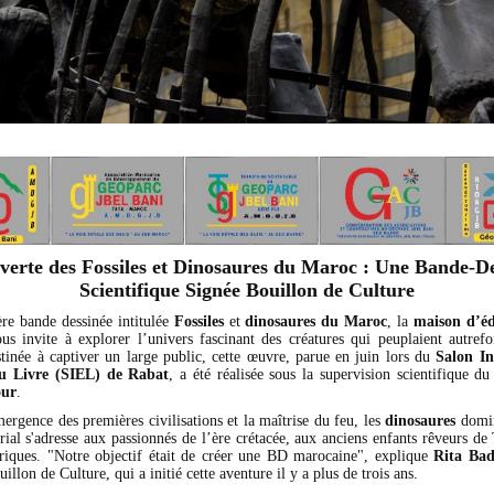
verte des Fossiles et Dinosaures du Maroc : Une Bande-De
Scientifique Signée Bouillon de Culture
re bande dessinée intitulée
Fossiles
et
dinosaures du Maroc
, la
maison d’éd
s invite à explorer l’univers fascinant des créatures qui peuplaient autref
stinée à captiver un large public, cette œuvre, parue en juin lors du
Salon In
du Livre (SIEL) de Rabat
, a été réalisée sous la supervision scientifique d
our
.
ergence des premières civilisations et la maîtrise du feu, les
dinosaures
domin
rial s'adresse aux passionnés de l’ère crétacée, aux anciens enfants rêveurs de
oriques. "Notre objectif était de créer une BD marocaine", explique
Rita Ba
illon de Culture, qui a initié cette aventure il y a plus de trois ans.