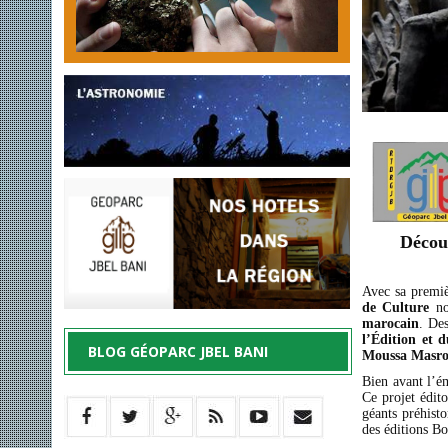
Décou
Avec sa premiè
de Culture
nou
marocain
. De
l’Édition et 
BLOG GÉOPARC JBEL BANI
Moussa Masr
Bien avant l’ém
Ce projet édito
géants préhist
des éditions Bou