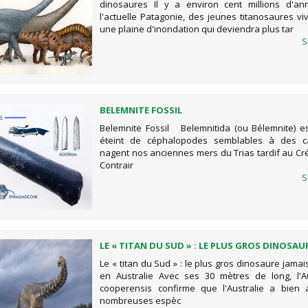
dinosaures Il y a environ cent millions d'an
l'actuelle Patagonie, des jeunes titanosaures vi
une plaine d'inondation qui deviendra plus tar
S
BELEMNITE FOSSIL
Belemnite Fossil Belemnitida (ou Bélemnite) e
éteint de céphalopodes semblables à des c
nagent nos anciennes mers du Trias tardif au Cré
Contrair
S
LE « TITAN DU SUD » : LE PLUS GROS DINOSAU
DÉCOUVERT EN AUSTRALIE
Le « titan du Sud » : le plus gros dinosaure jama
en Australie Avec ses 30 mètres de long, l'Au
cooperensis confirme que l'Australie a bien a
nombreuses espèc