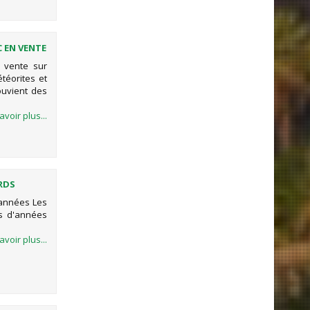
C EN VENTE
 vente sur
étéorites et
ouvient des
avoir plus...
ARDS
d'années Les
ds d'années
avoir plus...