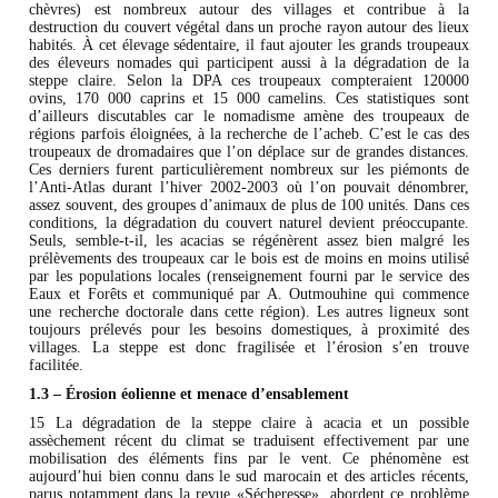
chèvres) est nombreux autour des villages et contribue à la
destruction du couvert végétal dans un proche rayon autour des lieux
habités. À cet élevage sédentaire, il faut ajouter les grands troupeaux
des éleveurs nomades qui participent aussi à la dégradation de la
steppe claire. Selon la DPA ces troupeaux compteraient 120000
ovins, 170 000 caprins et 15 000 camelins. Ces statistiques sont
d’ailleurs discutables car le nomadisme amène des troupeaux de
régions parfois éloignées, à la recherche de l’acheb. C’est le cas des
troupeaux de dromadaires que l’on déplace sur de grandes distances.
Ces derniers furent particulièrement nombreux sur les piémonts de
l’Anti-Atlas durant l’hiver 2002-2003 où l’on pouvait dénombrer,
assez souvent, des groupes d’animaux de plus de 100 unités. Dans ces
conditions, la dégradation du couvert naturel devient préoccupante.
Seuls, semble-t-il, les acacias se régénèrent assez bien malgré les
prélèvements des troupeaux car le bois est de moins en moins utilisé
par les populations locales (renseignement fourni par le service des
Eaux et Forêts et communiqué par A. Outmouhine qui commence
une recherche doctorale dans cette région). Les autres ligneux sont
toujours prélevés pour les besoins domestiques, à proximité des
villages. La steppe est donc fragilisée et l’érosion s’en trouve
facilitée.
1.3 – Érosion éolienne et menace d’ensablement
15 La dégradation de la steppe claire à acacia et un possible
assèchement récent du climat se traduisent effectivement par une
mobilisation des éléments fins par le vent. Ce phénomène est
aujourd’hui bien connu dans le sud marocain et des articles récents,
parus notamment dans la revue «Sécheresse», abordent ce problème