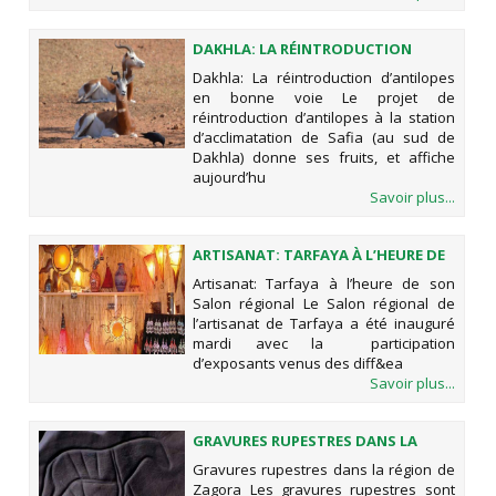
DAKHLA: LA RÉINTRODUCTION
D’ANTILOPES EN BONNE VOIE
Dakhla: La réintroduction d’antilopes
en bonne voie Le projet de
réintroduction d’antilopes à la station
d’acclimatation de Safia (au sud de
Dakhla) donne ses fruits, et affiche
aujourd’hu
Savoir plus...
ARTISANAT: TARFAYA À L’HEURE DE
SON SALON RÉGIONAL
Artisanat: Tarfaya à l’heure de son
Salon régional Le Salon régional de
l’artisanat de Tarfaya a été inauguré
mardi avec la participation
d’exposants venus des diff&ea
Savoir plus...
GRAVURES RUPESTRES DANS LA
RÉGION DE ZAGORA
Gravures rupestres dans la région de
Zagora Les gravures rupestres sont