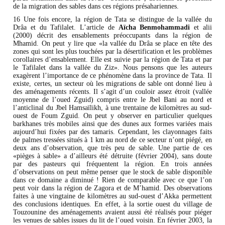
de la migration des sables dans ces régions présahariennes.
16 Une fois encore, la région de Tata se distingue de la vallée du
Drâa et du Tafilalet. L’article de
Aïcha Benmohammadi
et alii
(2000) décrit des ensablements préoccupants dans la région de
Mhamid. On peut y lire que «la vallée du Drâa se place en tête des
zones qui sont les plus touchées par la désertification et les problèmes
corollaires d’ensablement. Elle est suivie par la région de Tata et par
le Tafilalet dans la vallée du Ziz». Nous pensons que les auteurs
exagèrent l’importance de ce phénomène dans la province de Tata. Il
existe, certes, un secteur où les migrations de sable ont donné lieu à
des aménagements récents. Il s’agit d’un couloir assez étroit (vallée
moyenne de l’oued Zguid) compris entre le Jbel Bani au nord et
l’anticlinal du Jbel Hamsaïlikh, à une trentaine de kilomètres au sud-
ouest de Foum Zguid. On peut y observer en particulier quelques
barkhanes très mobiles ainsi que des dunes aux formes variées mais
aujourd’hui fixées par des tamaris. Cependant, les clayonnages faits
de palmes tressées situés à 1 km au nord de ce secteur n’ont piégé, en
deux ans d’observation, que très peu de sable. Une partie de ces
«pièges à sable» a d’ailleurs été détruite (février 2004), sans doute
par des pasteurs qui fréquentent la région. En trois années
d’observations on peut même penser que le stock de sable disponible
dans ce domaine a diminué ! Rien de comparable avec ce que l’on
peut voir dans la région de Zagora et de M’hamid. Des observations
faites à une vingtaine de kilomètres au sud-ouest d’Akka permettent
des conclusions identiques. En effet, à la sortie ouest du village de
Touzounine des aménagements avaient aussi été réalisés pour piéger
les venues de sables issues du lit de l’oued voisin. En février 2003, la