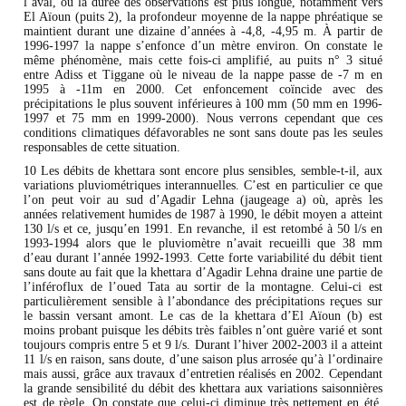
l’aval, où la durée des observations est plus longue, notamment vers
El Aïoun (puits 2), la profondeur moyenne de la nappe phréatique se
maintient durant une dizaine d’années à -4,8, -4,95 m. À partir de
1996-1997 la nappe s’enfonce d’un mètre environ. On constate le
même phénomène, mais cette fois-ci amplifié, au puits n° 3 situé
entre Adiss et Tiggane où le niveau de la nappe passe de -7 m en
1995 à -11m en 2000. Cet enfoncement coïncide avec des
précipitations le plus souvent inférieures à 100 mm (50 mm en 1996-
1997 et 75 mm en 1999-2000). Nous verrons cependant que ces
conditions climatiques défavorables ne sont sans doute pas les seules
responsables de cette situation.
10 Les débits de khettara sont encore plus sensibles, semble-t-il, aux
variations pluviométriques interannuelles. C’est en particulier ce que
l’on peut voir au sud d’Agadir Lehna (jaugeage a) où, après les
années relativement humides de 1987 à 1990, le débit moyen a atteint
130 l/s et ce, jusqu’en 1991. En revanche, il est retombé à 50 l/s en
1993-1994 alors que le pluviomètre n’avait recueilli que 38 mm
d’eau durant l’année 1992-1993. Cette forte variabilité du débit tient
sans doute au fait que la khettara d’Agadir Lehna draine une partie de
l’inféroflux de l’oued Tata au sortir de la montagne. Celui-ci est
particulièrement sensible à l’abondance des précipitations reçues sur
le bassin versant amont. Le cas de la khettara d’El Aïoun (b) est
moins probant puisque les débits très faibles n’ont guère varié et sont
toujours compris entre 5 et 9 l/s. Durant l’hiver 2002-2003 il a atteint
11 l/s en raison, sans doute, d’une saison plus arrosée qu’à l’ordinaire
mais aussi, grâce aux travaux d’entretien réalisés en 2002. Cependant
la grande sensibilité du débit des khettara aux variations saisonnières
est de règle. On constate que celui-ci diminue très nettement en été,