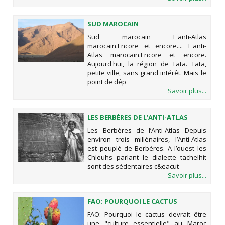
SUD MAROCAIN
Sud marocain L'anti-Atlas
marocain.Encore et encore.... L'anti-
Atlas marocain.Encore et encore.
Aujourd'hui, la région de Tata. Tata,
petite ville, sans grand intérêt. Mais le
point de dép
Savoir plus...
LES BERBÈRES DE L’ANTI-ATLAS
Les Berbères de l’Anti-Atlas Depuis
environ trois millénaires, l’Anti-Atlas
est peuplé de Berbères. A l’ouest les
Chleuhs parlant le dialecte tachelhit
sont des sédentaires c&eacut
Savoir plus...
FAO: POURQUOI LE CACTUS
DEVRAIT ÊTRE UNE "CULTURE
FAO: Pourquoi le cactus devrait être
ESSENTIELLE" AU MAROC
une "culture essentielle" au Maroc