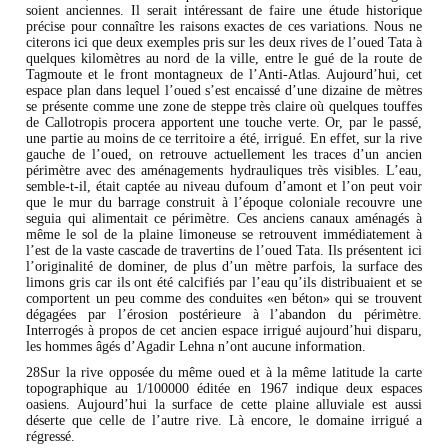
soient anciennes. Il serait intéressant de faire une étude historique
précise pour connaître les raisons exactes de ces variations. Nous ne
citerons ici que deux exemples pris sur les deux rives de l’oued Tata à
quelques kilomètres au nord de la ville, entre le gué de la route de
Tagmoute et le front montagneux de l’Anti-Atlas. Aujourd’hui, cet
espace plan dans lequel l’oued s’est encaissé d’une dizaine de mètres
se présente comme une zone de steppe très claire où quelques touffes
de Callotropis procera apportent une touche verte. Or, par le passé,
une partie au moins de ce territoire a été, irrigué. En effet, sur la rive
gauche de l’oued, on retrouve actuellement les traces d’un ancien
périmètre avec des aménagements hydrauliques très visibles. L’eau,
semble-t-il, était captée au niveau dufoum d’amont et l’on peut voir
que le mur du barrage construit à l’époque coloniale recouvre une
seguia qui alimentait ce périmètre. Ces anciens canaux aménagés à
même le sol de la plaine limoneuse se retrouvent immédiatement à
l’est de la vaste cascade de travertins de l’oued Tata. Ils présentent ici
l’originalité de dominer, de plus d’un mètre parfois, la surface des
limons gris car ils ont été calcifiés par l’eau qu’ils distribuaient et se
comportent un peu comme des conduites «en béton» qui se trouvent
dégagées par l’érosion postérieure à l’abandon du périmètre.
Interrogés à propos de cet ancien espace irrigué aujourd’hui disparu,
les hommes âgés d’Agadir Lehna n’ont aucune information.
28Sur la rive opposée du même oued et à la même latitude la carte
topographique au 1/100000 éditée en 1967 indique deux espaces
oasiens. Aujourd’hui la surface de cette plaine alluviale est aussi
déserte que celle de l’autre rive. Là encore, le domaine irrigué a
régressé.