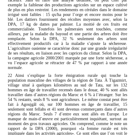
facteurs. Sans en faire une analyse détaillée, on peut citer par
exemple la faiblesse des productions agricoles sur un espace cultivé
de plus en plus restreint. Les rendements en céréales dans le domaine
irrigué sont faibles : 15 qx/ha pour l’orge et encore moins pour le
blé. Les dattiers fournissent des récoltes moyennes avec, selon la
DPA, 17 kg de dattes par palmier. La moitié de ces fruits est
commercialisée. Toutefois les palmeraies sont touchées, comme
ailleurs, par la maladie du bayoud et une partie des arbres doit être
remplacée. Selon la DPA, 32 % seulement des arbres sont
effectivement productifs car à la maladie s’ajoute la sécheresse.
L’agriculture oasienne se caractérise donc par une grande irrégularité
de ses résultats, en liaison avec les caprices du climat. Selon la DPA,
la campagne agricole 2000/2001 marquée par une forte sécheresse, a
vu l’espace agricole se rétracter de 47 % par rapport à une année
normale.
22 Ainsi s’explique la forte émigration rurale qui touche la
population masculine des villages de la région de Tata. À Tigazmirt,
village situé à quelques kilomètres au sud de Tata, sur les 132
hommes en âge de travailler recensés dans le douar, 40 % sont allés
travailler dans d’autres régions du Maroc et 6 % à l’étranger. Sur les
54 % restants, seuls 8 % sont agriculteurs. Le même constat peut être
fait à Agoujgâl où, sur 100 hommes en âge de travailler, 15
seulement sont fellahs et 41 sont devenus commerçants dans d’autres
régions du Maroc. Seuls 7 d’entre eux sont allés en Europe. Le
manque de main-d’œuvre est particulièrement inquiétant, surtout au
moment des gros travaux agricoles. On comprend, comme le note un
rapport de la DPA (2000), pourquoi «la femme rurale est très
impliquée dans les activités agricoles». Ce sont elles que l’on voit le