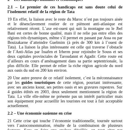
2.1 – Le premier de ces handicaps est sans doute celui de
l’isolement relatif de la région de Tata
19 En effet, la liaison avec le reste du Maroc n’est pas toujours aisée
et le désenclavement routier de ce piémont anti-atlasique est
relativement récent. L’axe est-ouest qui suit la montagne ou le Jbel
Bani est certes de bonne qualité, mais il ne relie pas entre elles des
régions très dynamiques, même s’il permet en passant par Assa ou par
Bouizakarne d’atteindre Guelmim (à près de 300 km à l’ouest de
Tata). La liaison la plus intéressante est celle qui traverse l’obstacle
de l’Anti-Atlas par Issafen et Irherm pour rejoindre le Souss et ses
deux capitales provinciales de Taroudannt et Agadir. Cette route est
d’ailleurs en cours d’aménagement dans sa partie septentrionale, la
plus difficile. Elle permet de relier la riche région agricole du nord
aux oasis du sud en 200 km environ.
20 Une autre preuve de ce relatif isolement, c’est la méconnaissance
par les
guides touristiques
de cette région, pourtant intéressante,
avec ses anciens ksour, ses petites oasis et ses gravures rupestres. Sur
4 guides édités en 2003, deux seulement mentionnent la région de
Tata. La ville elle-même ne présente pas un intérêt particulier mais
son équipement pour accueillir les touristes est tout à fait acceptable
actuellement.
2.2 – Une économie oasienne en crise
21 Cette crise qui touche l’économie traditionnelle, tournée surtout
vers l’autoconsommation, résulte de la combinaison de plusieurs