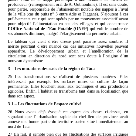
profondeur (renseignement oral de A. Outmouhine). Il est sans doute,
pour partie, responsable de l’abaissement notable des nappes à l’aval
de la ville (cas du puits n° 3 entre Adis et Tiggane). S’ajoutent à ces
prélèvements ceux qui sont opérés par un mouvement associatif ayant
pour objectif l’alimentation en eau des villages et qui concurrence
l’Office National de l’Eau Potable (ONEP)
qui voit le nombre de
ses abonnés diminuer, malgré l’élargissement du périmètre urbain.
Le tableau qui vient d’être dressé peut paraître assez sombre. Il
mérite pourtant d’être nuancé car des initiatives nouvelles peuvent
apparaître. Le développement urbain et l’amélioration de la
circulation en direction du nord sont sans doute à l’origine d’un
nouveau dynamisme.
3 – Les mutations des oasis de la région de Tata
25 Les transformations se réalisent de plusieurs manières. Elles
intéressent par exemple les surfaces mises en culture de façon
permanente. Elles touchent aussi aux techniques et aux productions
agricoles. Enfin, l’habitat se transforme tant dans sa localisation que
dans son aspect.
3.1 – Les fluctuations de l’espace cultivé
26 Nous avons déjà évoqué cet aspect des choses ci-dessus, en
signalant que l’urbanisation rapide du chef-lieu de province avait
annexé une bonne partie du territoire oasien situé immédiatement au
nord de Tata.
27 En fait, il semble bien que les fluctuations des surfaces irriguées