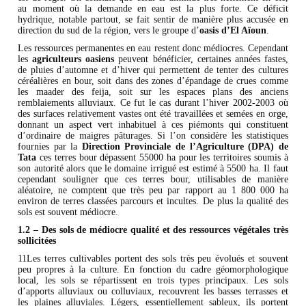
au moment où la demande en eau est la plus forte. Ce déficit
hydrique, notable partout, se fait sentir de manière plus accusée en
direction du sud de la région, vers le groupe d’
oasis d’El Aïoun
.
Les ressources permanentes en eau restent donc médiocres. Cependant
les
agriculteurs oasiens
peuvent bénéficier, certaines années fastes,
de pluies d’automne et d’hiver qui permettent de tenter des cultures
céréalières en bour, soit dans des zones d’épandage de crues comme
les maader des feija, soit sur les espaces plans des anciens
remblaiements alluviaux. Ce fut le cas durant l’hiver 2002-2003 où
des surfaces relativement vastes ont été travaillées et semées en orge,
donnant un aspect vert inhabituel à ces piémonts qui constituent
d’ordinaire de maigres pâturages. Si l’on considère les statistiques
fournies par la
Direction Provinciale de l’Agriculture (DPA) de
Tata
ces terres bour dépassent 55000 ha pour les territoires soumis à
son autorité alors que le domaine irrigué est estimé à 5500 ha. Il faut
cependant souligner que ces terres bour, utilisables de manière
aléatoire, ne comptent que très peu par rapport au 1 800 000 ha
environ de terres classées parcours et incultes. De plus la qualité des
sols est souvent médiocre.
1.2 – Des sols de médiocre qualité et des ressources végétales très
sollicitées
11Les terres cultivables portent des sols très peu évolués et souvent
peu propres à la culture. En fonction du cadre géomorphologique
local, les sols se répartissent en trois types principaux. Les sols
d’apports alluviaux ou colluviaux, recouvrent les basses terrasses et
les plaines alluviales. Légers, essentiellement sableux, ils portent