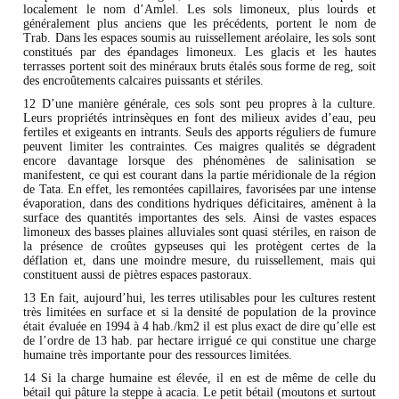
localement le nom d’Amlel. Les sols limoneux, plus lourds et
généralement plus anciens que les précédents, portent le nom de
Trab. Dans les espaces soumis au ruissellement aréolaire, les sols sont
constitués par des épandages limoneux. Les glacis et les hautes
terrasses portent soit des minéraux bruts étalés sous forme de reg, soit
des encroûtements calcaires puissants et stériles.
12 D’une manière générale, ces sols sont peu propres à la culture.
Leurs propriétés intrinsèques en font des milieux avides d’eau, peu
fertiles et exigeants en intrants. Seuls des apports réguliers de fumure
peuvent limiter les contraintes. Ces maigres qualités se dégradent
encore davantage lorsque des phénomènes de salinisation se
manifestent, ce qui est courant dans la partie méridionale de la région
de Tata. En effet, les remontées capillaires, favorisées par une intense
évaporation, dans des conditions hydriques déficitaires, amènent à la
surface des quantités importantes des sels. Ainsi de vastes espaces
limoneux des basses plaines alluviales sont quasi stériles, en raison de
la présence de croûtes gypseuses qui les protègent certes de la
déflation et, dans une moindre mesure, du ruissellement, mais qui
constituent aussi de piètres espaces pastoraux.
13 En fait, aujourd’hui, les terres utilisables pour les cultures restent
très limitées en surface et si la densité de population de la province
était évaluée en 1994 à 4 hab./km2 il est plus exact de dire qu’elle est
de l’ordre de 13 hab. par hectare irrigué ce qui constitue une charge
humaine très importante pour des ressources limitées.
14 Si la charge humaine est élevée, il en est de même de celle du
bétail qui pâture la steppe à acacia. Le petit bétail (moutons et surtout