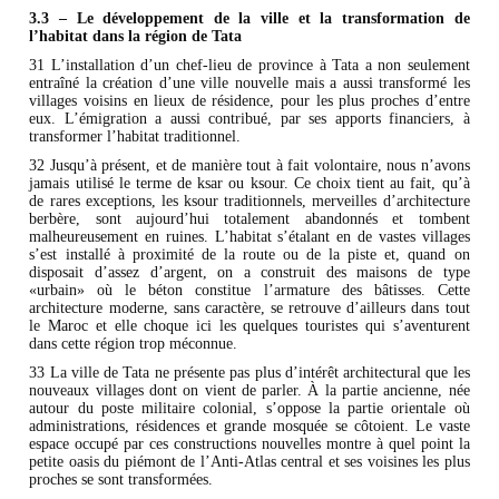
3.3 – Le développement de la ville et la transformation de
l’habitat dans la région de Tata
31 L’installation d’un chef-lieu de province à Tata a non seulement
entraîné la création d’une ville nouvelle mais a aussi transformé les
villages voisins en lieux de résidence, pour les plus proches d’entre
eux. L’émigration a aussi contribué, par ses apports financiers, à
transformer l’habitat traditionnel.
32 Jusqu’à présent, et de manière tout à fait volontaire, nous n’avons
jamais utilisé le terme de ksar ou ksour. Ce choix tient au fait, qu’à
de rares exceptions, les ksour traditionnels, merveilles d’architecture
berbère, sont aujourd’hui totalement abandonnés et tombent
malheureusement en ruines. L’habitat s’étalant en de vastes villages
s’est installé à proximité de la route ou de la piste et, quand on
disposait d’assez d’argent, on a construit des maisons de type
«urbain» où le béton constitue l’armature des bâtisses. Cette
architecture moderne, sans caractère, se retrouve d’ailleurs dans tout
le Maroc et elle choque ici les quelques touristes qui s’aventurent
dans cette région trop méconnue.
33 La ville de Tata ne présente pas plus d’intérêt architectural que les
nouveaux villages dont on vient de parler. À la partie ancienne, née
autour du poste militaire colonial, s’oppose la partie orientale où
administrations, résidences et grande mosquée se côtoient. Le vaste
espace occupé par ces constructions nouvelles montre à quel point la
petite oasis du piémont de l’Anti-Atlas central et ses voisines les plus
proches se sont transformées.