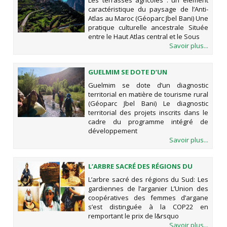
Les terrasses agricoles : un élément
PAYSAGE DE L’ANTI-ATLAS AU
caractéristique du paysage de l’Anti-
MAROC (GÉOPARC JBEL BANI)
Atlas au Maroc (Géoparc Jbel Bani) Une
pratique culturelle ancestrale Située
entre le Haut Atlas central et le Sous
Savoir plus...
GUELMIM SE DOTE D’UN
DIAGNOSTIC TERRITORIAL EN
Guelmim se dote d’un diagnostic
MATIÈRE DE TOURISME RURAL
territorial en matière de tourisme rural
(GÉOPARC JBEL BANI)
(Géoparc Jbel Bani) Le diagnostic
territorial des projets inscrits dans le
cadre du programme intégré de
développement
Savoir plus...
L’ARBRE SACRÉ DES RÉGIONS DU
SUD: LES GARDIENNES DE
L’arbre sacré des régions du Sud: Les
L’ARGANIER
gardiennes de l’arganier L’Union des
coopératives des femmes d’argane
s’est distinguée à la COP22 en
remportant le prix de l&rsquo
Savoir plus...