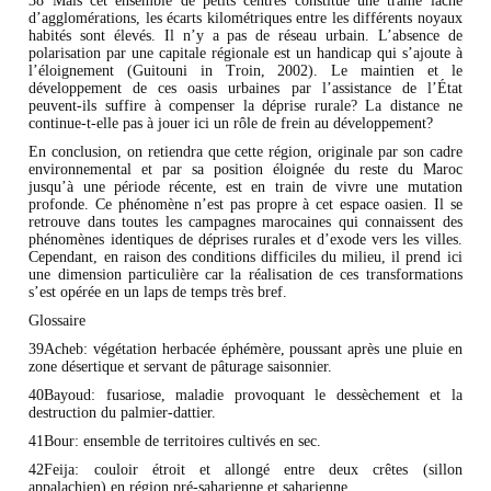
38 Mais cet ensemble de petits centres constitue une trame lâche
d’agglomérations, les écarts kilométriques entre les différents noyaux
habités sont élevés. Il n’y a pas de réseau urbain. L’absence de
polarisation par une capitale régionale est un handicap qui s’ajoute à
l’éloignement (Guitouni in Troin, 2002). Le maintien et le
développement de ces oasis urbaines par l’assistance de l’État
peuvent-ils suffire à compenser la déprise rurale? La distance ne
continue-t-elle pas à jouer ici un rôle de frein au développement?
En conclusion, on retiendra que cette région, originale par son cadre
environnemental et par sa position éloignée du reste du Maroc
jusqu’à une période récente, est en train de vivre une mutation
profonde. Ce phénomène n’est pas propre à cet espace oasien. Il se
retrouve dans toutes les campagnes marocaines qui connaissent des
phénomènes identiques de déprises rurales et d’exode vers les villes.
Cependant, en raison des conditions difficiles du milieu, il prend ici
une dimension particulière car la réalisation de ces transformations
s’est opérée en un laps de temps très bref.
Glossaire
39Acheb: végétation herbacée éphémère, poussant après une pluie en
zone désertique et servant de pâturage saisonnier.
40Bayoud: fusariose, maladie provoquant le dessèchement et la
destruction du palmier-dattier.
41Bour: ensemble de territoires cultivés en sec.
42Feija: couloir étroit et allongé entre deux crêtes (sillon
appalachien) en région pré-saharienne et saharienne.