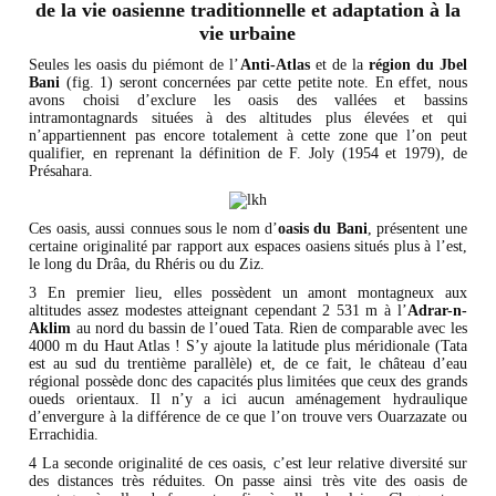
de la vie oasienne traditionnelle et adaptation à la
vie urbaine
Seules les oasis du piémont de l’
Anti-Atlas
et de la
région du Jbel
Bani
(fig. 1) seront concernées par cette petite note. En effet, nous
avons choisi d’exclure les oasis des vallées et bassins
intramontagnards situées à des altitudes plus élevées et qui
n’appartiennent pas encore totalement à cette zone que l’on peut
qualifier, en reprenant la définition de F. Joly (1954 et 1979), de
Présahara.
Ces oasis, aussi connues sous le nom d’
oasis du Bani
, présentent une
certaine originalité par rapport aux espaces oasiens situés plus à l’est,
le long du Drâa, du Rhéris ou du Ziz.
3 En premier lieu, elles possèdent un amont montagneux aux
altitudes assez modestes atteignant cependant 2 531 m à l’
Adrar-n-
Aklim
au nord du bassin de l’oued Tata. Rien de comparable avec les
4000 m du Haut Atlas ! S’y ajoute la latitude plus méridionale (Tata
est au sud du trentième parallèle) et, de ce fait, le château d’eau
régional possède donc des capacités plus limitées que ceux des grands
oueds orientaux. Il n’y a ici aucun aménagement hydraulique
d’envergure à la différence de ce que l’on trouve vers Ouarzazate ou
Errachidia.
4 La seconde originalité de ces oasis, c’est leur relative diversité sur
des distances très réduites. On passe ainsi très vite des oasis de