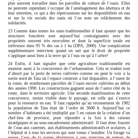
plus souvent travailler dans les parcelles de culture de l’oasis. Elles
ne peuvent cependant s’occuper de l’aménagement des khettara et de
leur entretien, ce qui a des répercussions sur les disponibilités en eau
et sur la vie sociale des oasis où l’on note un relâchement des
solidarités.
23 Comme dans toutes les oasis traditionnelles il faut ajouter que les
structures foncières sont aujourd’hui contraignantes avec des
propriétés souvent très morcelées et dont la superficie totale est
inférieure dans 95 % des cas à 1 ha (DPA, 2000). Une complication
supplémentaire intervient quand on sait que le droit de propriété
s’applique aussi bien à la terre qu’à l’eau ou qu’à l’arbre!
24 Enfin, il faut signaler que cette agriculture traditionnelle est
soumise aussi à la concurrence de l’urbanisation. Cela se traduit tout
d’abord par la perte de terres cultivées comme on peut le voir à la
sortie nord de Tata où l’espace construit a fait disparaître, à l’ouest de
la route, de nombreuses parcelles de l’oasis encore cultivées au début
des années 1990. Les constructions gagnent aussi de l’autre côté de la
route, dans le territoire agricole. Une seconde manifestation de cette
concurrence, moins visible dans le paysage, est celle qui s’exerce
pour la ressource en eau. Il faut rappeler qu’au recensement de 1982
la population de Tata était de l’ordre de 3600 h. Aujourd’hui ce
nombre d’habitants a été multiplié par 5 en raison de la création d’un
chef-lieu de province, pour répondre à la fois à des raisons
stratégiques et au sous-encadrement administratif. Il faut donc fournir
de l’eau aux casernes, aux établissements administratifs et scolaires, à
l’hôpital et à tous les services qui sont venus s’installer. Un forage va
puiser l’eau de la nappe phréatique à une trentaine de mètres de