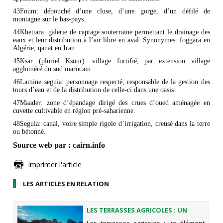
43Foum: débouché d’une cluse, d’une gorge, d’un défilé de
montagne sur le bas-pays.
44Khettara: galerie de captage souterraine permettant le drainage des
eaux et leur distribution à l’air libre en aval. Synonymes: foggara en
Algérie, qanat en Iran.
45Ksar (pluriel Ksour): village fortifié, par extension village
aggloméré du sud marocain.
46Lamine seguia: personnage respecté, responsable de la gestion des
tours d’eau et de la distribution de celle-ci dans une oasis.
47Maader: zone d’épandage dirigé des crues d’oued aménagée en
cuvette cultivable en région pré-saharienne.
48Seguia: canal, voire simple rigole d’irrigation, creusé dans la terre
ou bétonné.
Source web par : cairn.info
Imprimer l'article
LES ARTICLES EN RELATION
LES TERRASSES AGRICOLES : UN
ÉLÉMENT CARACTÉRISTIQUE DU