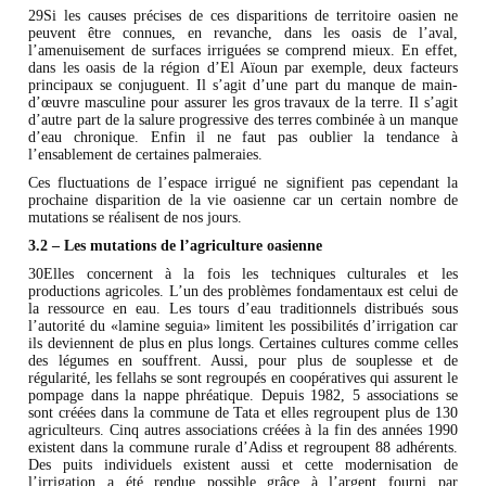
29Si les causes précises de ces disparitions de territoire oasien ne
peuvent être connues, en revanche, dans les oasis de l’aval,
l’amenuisement de surfaces irriguées se comprend mieux. En effet,
dans les oasis de la région d’El Aïoun par exemple, deux facteurs
principaux se conjuguent. Il s’agit d’une part du manque de main-
d’œuvre masculine pour assurer les gros travaux de la terre. Il s’agit
d’autre part de la salure progressive des terres combinée à un manque
d’eau chronique. Enfin il ne faut pas oublier la tendance à
l’ensablement de certaines palmeraies.
Ces fluctuations de l’espace irrigué ne signifient pas cependant la
prochaine disparition de la vie oasienne car un certain nombre de
mutations se réalisent de nos jours.
3.2 – Les mutations de l’agriculture oasienne
30Elles concernent à la fois les techniques culturales et les
productions agricoles. L’un des problèmes fondamentaux est celui de
la ressource en eau. Les tours d’eau traditionnels distribués sous
l’autorité du «lamine seguia» limitent les possibilités d’irrigation car
ils deviennent de plus en plus longs. Certaines cultures comme celles
des légumes en souffrent. Aussi, pour plus de souplesse et de
régularité, les fellahs se sont regroupés en coopératives qui assurent le
pompage dans la nappe phréatique. Depuis 1982, 5 associations se
sont créées dans la commune de Tata et elles regroupent plus de 130
agriculteurs. Cinq autres associations créées à la fin des années 1990
existent dans la commune rurale d’Adiss et regroupent 88 adhérents.
Des puits individuels existent aussi et cette modernisation de
l’irrigation a été rendue possible grâce à l’argent fourni par