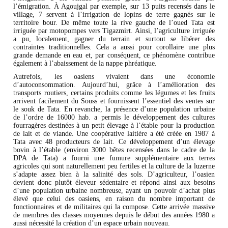
l’émigration. À Agoujgal par exemple, sur 13 puits recensés dans le
village, 7 servent à l’irrigation de lopins de terre gagnés sur le
territoire bour. De même toute la rive gauche de l’oued Tata est
irriguée par motopompes vers Tigazmirt. Ainsi, l’agriculture irriguée
a pu, localement, gagner du terrain et surtout se libérer des
contraintes traditionnelles. Cela a aussi pour corollaire une plus
grande demande en eau et, par conséquent, ce phénomène contribue
également à l’abaissement de la nappe phréatique.
Autrefois, les oasiens vivaient dans une économie
d’autoconsommation. Aujourd’hui, grâce à l’amélioration des
transports routiers, certains produits comme les légumes et les fruits
arrivent facilement du Souss et fournissent l’essentiel des ventes sur
le souk de Tata. En revanche, la présence d’une population urbaine
de l’ordre de 16000 hab. a permis le développement des cultures
fourragères destinées à un petit élevage à l’étable pour la production
de lait et de viande. Une coopérative laitière a été créée en 1987 à
Tata avec 48 producteurs de lait. Ce développement d’un élevage
bovin à l’étable (environ 3000 bêtes recensées dans le cadre de la
DPA de Tata) a fourni une fumure supplémentaire aux terres
agricoles qui sont naturellement peu fertiles et la culture de la luzerne
s’adapte assez bien à la salinité des sols. D’agriculteur, l’oasien
devient donc plutôt éleveur sédentaire et répond ainsi aux besoins
d’une population urbaine nombreuse, ayant un pouvoir d’achat plus
élevé que celui des oasiens, en raison du nombre important de
fonctionnaires et de militaires qui la compose. Cette arrivée massive
de membres des classes moyennes depuis le début des années 1980 a
aussi nécessité la création d’un espace urbain nouveau.