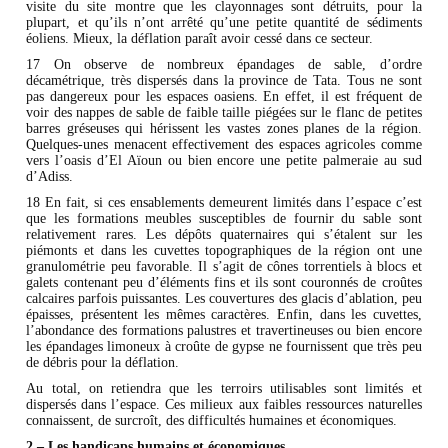
visite du site montre que les clayonnages sont détruits, pour la
plupart, et qu’ils n’ont arrêté qu’une petite quantité de sédiments
éoliens. Mieux, la déflation paraît avoir cessé dans ce secteur.
17 On observe de nombreux épandages de sable, d’ordre
décamétrique, très dispersés dans la province de Tata. Tous ne sont
pas dangereux pour les espaces oasiens. En effet, il est fréquent de
voir des nappes de sable de faible taille piégées sur le flanc de petites
barres gréseuses qui hérissent les vastes zones planes de la région.
Quelques-unes menacent effectivement des espaces agricoles comme
vers l’oasis d’El Aïoun ou bien encore une petite palmeraie au sud
d’Adiss.
18 En fait, si ces ensablements demeurent limités dans l’espace c’est
que les formations meubles susceptibles de fournir du sable sont
relativement rares. Les dépôts quaternaires qui s’étalent sur les
piémonts et dans les cuvettes topographiques de la région ont une
granulométrie peu favorable. Il s’agit de cônes torrentiels à blocs et
galets contenant peu d’éléments fins et ils sont couronnés de croûtes
calcaires parfois puissantes. Les couvertures des glacis d’ablation, peu
épaisses, présentent les mêmes caractères. Enfin, dans les cuvettes,
l’abondance des formations palustres et travertineuses ou bien encore
les épandages limoneux à croûte de gypse ne fournissent que très peu
de débris pour la déflation.
Au total, on retiendra que les terroirs utilisables sont limités et
dispersés dans l’espace. Ces milieux aux faibles ressources naturelles
connaissent, de surcroît, des difficultés humaines et économiques.
2 – Les handicaps humains et économiques