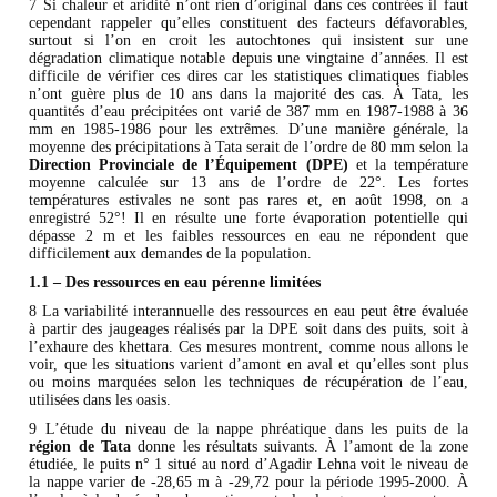
7 Si chaleur et aridité n’ont rien d’original dans ces contrées il faut
cependant rappeler qu’elles constituent des facteurs défavorables,
surtout si l’on en croit les autochtones qui insistent sur une
dégradation climatique notable depuis une vingtaine d’années. Il est
difficile de vérifier ces dires car les statistiques climatiques fiables
n’ont guère plus de 10 ans dans la majorité des cas. À Tata, les
quantités d’eau précipitées ont varié de 387 mm en 1987-1988 à 36
mm en 1985-1986 pour les extrêmes. D’une manière générale, la
moyenne des précipitations à Tata serait de l’ordre de 80 mm selon la
Direction Provinciale de l’Équipement (DPE)
et la température
moyenne calculée sur 13 ans de l’ordre de 22°. Les fortes
températures estivales ne sont pas rares et, en août 1998, on a
enregistré 52°! Il en résulte une forte évaporation potentielle qui
dépasse 2 m et les faibles ressources en eau ne répondent que
difficilement aux demandes de la population.
1.1 – Des ressources en eau pérenne limitées
8 La variabilité interannuelle des ressources en eau peut être évaluée
à partir des jaugeages réalisés par la DPE soit dans des puits, soit à
l’exhaure des khettara. Ces mesures montrent, comme nous allons le
voir, que les situations varient d’amont en aval et qu’elles sont plus
ou moins marquées selon les techniques de récupération de l’eau,
utilisées dans les oasis.
9 L’étude du niveau de la nappe phréatique dans les puits de la
région de Tata
donne les résultats suivants. À l’amont de la zone
étudiée, le puits n° 1 situé au nord d’Agadir Lehna voit le niveau de
la nappe varier de -28,65 m à -29,72 pour la période 1995-2000. À