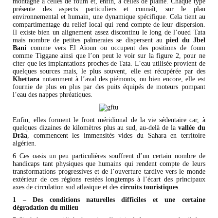
montagne à celles de foum et, enfin, à celles de plaine. Chaque type
présente des aspects particuliers et connaît, sur le plan
environnemental et humain, une dynamique spécifique. Cela tient au
compartimentage du relief local qui rend compte de leur dispersion.
Il existe bien un alignement assez discontinu le long de l’oued Tata
mais nombre de petites palmeraies se dispersent au
pied du Jbel
Bani
comme vers El Aïoun ou occupent des positions de foum
comme Tiggane ainsi que l’on peut le voir sur la figure 2, pour ne
citer que les implantations proches de Tata. L’eau utilisée provient de
quelques sources mais, le plus souvent, elle est récupérée par des
Khettara
notamment à l’aval des piémonts, ou bien encore, elle est
fournie de plus en plus par des puits équipés de moteurs pompant
l’eau des nappes phréatiques.
Enfin, elles forment le front méridional de la vie sédentaire car, à
quelques dizaines de kilomètres plus au sud, au-delà de la
vallée du
Drâa
, commencent les immensités vides du Sahara en territoire
algérien.
6 Ces oasis un peu particulières souffrent d’un certain nombre de
handicaps tant physiques que humains qui rendent compte de leurs
transformations progressives et de l’ouverture tardive vers le monde
extérieur de ces régions restées longtemps à l’écart des principaux
axes de circulation sud atlasique et des
circuits touristiques
.
1 – Des conditions naturelles difficiles et une certaine
dégradation du milieu