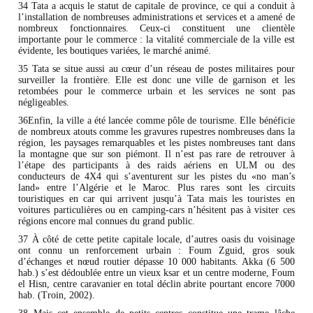
34 Tata a acquis le statut de capitale de province, ce qui a conduit à
l’installation de nombreuses administrations et services et a amené de
nombreux fonctionnaires. Ceux-ci constituent une clientèle
importante pour le commerce : la vitalité commerciale de la ville est
évidente, les boutiques variées, le marché animé.
35 Tata se situe aussi au cœur d’un réseau de postes militaires pour
surveiller la frontière. Elle est donc une ville de garnison et les
retombées pour le commerce urbain et les services ne sont pas
négligeables.
36Enfin, la ville a été lancée comme pôle de tourisme. Elle bénéficie
de nombreux atouts comme les gravures rupestres nombreuses dans la
région, les paysages remarquables et les pistes nombreuses tant dans
la montagne que sur son piémont. Il n’est pas rare de retrouver à
l’étape des participants à des raids aériens en ULM ou des
conducteurs de 4X4 qui s’aventurent sur les pistes du «no man’s
land» entre l’Algérie et le Maroc. Plus rares sont les circuits
touristiques en car qui arrivent jusqu’à Tata mais les touristes en
voitures particulières ou en camping-cars n’hésitent pas à visiter ces
régions encore mal connues du grand public.
37 À côté de cette petite capitale locale, d’autres oasis du voisinage
ont connu un renforcement urbain : Foum Zguid, gros souk
d’échanges et nœud routier dépasse 10 000 habitants. Akka (6 500
hab.) s’est dédoublée entre un vieux ksar et un centre moderne, Foum
el Hisn, centre caravanier en total déclin abrite pourtant encore 7000
hab. (Troin, 2002).