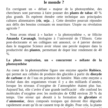
le monde ?
En corrigeant un « défaut » majeur de la photosynthèse, des
chercheurs sont parvenus à faire pousser des
plants de tabac
40 %
plus grands. Ils espèrent étendre cette technique aux principales
cultures alimentaires (
riz
,
soja
…). Cette dernière pourrait répondre
aux défis des besoins croissants en nourriture. Utopie ou révolution
agricole ?
« Nous avons réussi à « hacker » la photosynthèse », se félicite
Amanda Cavanagh
, biologiste à l’université de l’Illinois. Cette
post-doctorante et ses collègues ont annoncé, ce 4 janvier dernier
dans le magazine Science avoir réussi une percée majeure dans la
productivité des
plantes
, permettant de doper leur rendement de 40
%.
La photo respiration, un « concurrent » néfaste de la
photosynthèse
Au coeur de la photosynthèse figure une enzyme appelée
Rubisco
,
qui permet aux cellules de produire des glucides à partir du
dioxyde
de carbone
et de l’eau en présence de lumière. Mais cette enzyme a
évolué dans des organismes vivant il y a des milliards d’années,
lorsque les niveaux d’oxygène de l’atmosphère étaient plus bas.
Aujourd’hui, elle s’avère d’une grande inefficacité : elle confond les
molécules d’oxygène avec les molécules de
CO2
environ 20 % du
temps. Une erreur qui aboutit à la formation de
glycolate
et
d’
ammoniac
, deux composés toxiques qui doivent être dégradés
rapidement avant qu’ils ne causent trop de dégâts. Pour cela, la plante