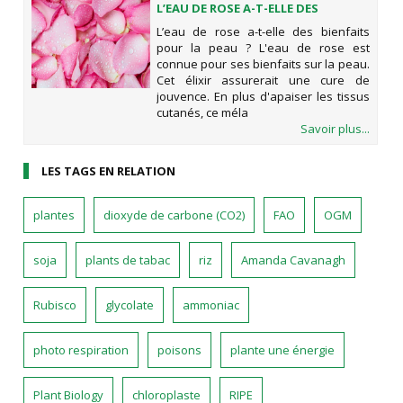
L’EAU DE ROSE A-T-ELLE DES
BIENFAITS POUR LA PEAU ?
L’eau de rose a-t-elle des bienfaits
pour la peau ? L'eau de rose est
connue pour ses bienfaits sur la peau.
Cet élixir assurerait une cure de
jouvence. En plus d'apaiser les tissus
cutanés, ce méla
Savoir plus...
LES TAGS EN RELATION
plantes
dioxyde de carbone (CO2)
FAO
OGM
soja
plants de tabac
riz
Amanda Cavanagh
Rubisco
glycolate
ammoniac
photo respiration
poisons
plante une énergie
Plant Biology
chloroplaste
RIPE