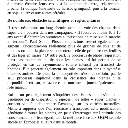
à présent étendre leurs essais à la pomme de terre, relativement
proche, la dolique (une sorte de haricot grimpant), puis à la tomate,
au soja, au riz et aux autres céréales.
De nombreux obstacles scientifiques et réglementaires
Il reste néanmoins un long chemin avant de voir des champs de «
super blé » pousser dans nos campagnes. « Il faudra au moins 10 à 15
ans avant d’obtenir les premières autorisations de mise sur le marché
», reconnaît Paul South. Plusieurs questions restent également en
suspens. Obtiendra-t-on réellement plus de graines de soja et de
tomates ou bien la plante se contentera-t-elle de produire des feuilles
et des tiges en masse ? D’autre part, le processus de photo respiration
n’est pas totalement inutile pour les plantes : il lui permet de se
protéger en cas de rayonnement solaire intensif par transfert de
photons. Elle jouerait également un rôle important dans la synthèse
d’acides aminés. De plus, la photosynthèse n’est, et de loin, pas le
seul processus impliqué dans la croissance des plantes : la
disponibilité en eau, en azote et en nutriments jouent également un
rôle majeur.
Enfin, on peut également s’inquiéter des risques de dissémination
génétique ou de disparition d’espèces : de telles « super plantes »
auraient vite fait de prendre l’avantage sur les variétés naturelles.
Même à supposer que l’on réussisse à transposer cette modification
génétique à toutes les plantes, on peut s’interroger sur l’attitude des
consommateurs à leur égard, tant la méfiance face aux
OGM
semble
ancrée en Europe et ailleurs dans le monde.