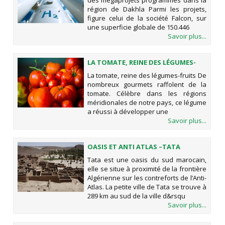
des mégaprojets programmés dans la
DAKHLA
région de Dakhla Parmi les projets,
figure celui de la société Falcon, sur
une superficie globale de 150.446
Savoir plus...
LA TOMATE, REINE DES LÉGUMES-
FRUITS
La tomate, reine des légumes-fruits De
nombreux gourmets raffolent de la
tomate. Célèbre dans les régions
méridionales de notre pays, ce légume
a réussi à développer une
Savoir plus...
OASIS ET ANTI ATLAS –TATA
Tata est une oasis du sud marocain,
elle se situe à proximité de la frontière
Algérienne sur les contreforts de l’Anti-
Atlas. La petite ville de Tata se trouve à
289 km au sud de la ville d&rsqu
Savoir plus...