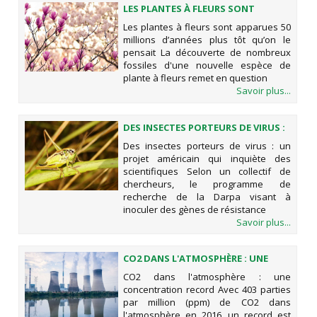
LES PLANTES À FLEURS SONT
APPARUES 50 MILLIONS D’ANNÉES
Les plantes à fleurs sont apparues 50
PLUS TÔT QU’ON LE PENSAIT
millions d’années plus tôt qu’on le
pensait La découverte de nombreux
fossiles d'une nouvelle espèce de
plante à fleurs remet en question
Savoir plus...
DES INSECTES PORTEURS DE VIRUS :
UN PROJET AMÉRICAIN QUI
Des insectes porteurs de virus : un
INQUIÈTE DES SCIENTIFIQUES
projet américain qui inquiète des
scientifiques Selon un collectif de
chercheurs, le programme de
recherche de la Darpa visant à
inoculer des gènes de résistance
Savoir plus...
CO2 DANS L'ATMOSPHÈRE : UNE
CONCENTRATION RECORD
CO2 dans l'atmosphère : une
concentration record Avec 403 parties
par million (ppm) de CO2 dans
l'atmosphère en 2016, un record est