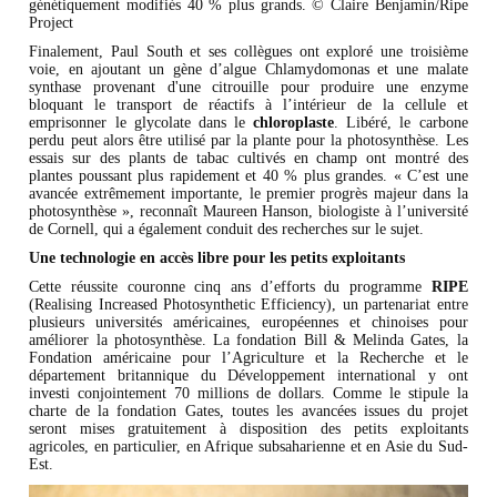
génétiquement modifiés 40 % plus grands. © Claire Benjamin/Ripe
Project
Finalement, Paul South et ses collègues ont exploré une troisième
voie, en ajoutant un gène d’algue Chlamydomonas et une malate
synthase provenant d'une citrouille pour produire une enzyme
bloquant le transport de réactifs à l’intérieur de la cellule et
emprisonner le glycolate dans le
chloroplaste
. Libéré, le carbone
perdu peut alors être utilisé par la plante pour la photosynthèse. Les
essais sur des plants de tabac cultivés en champ ont montré des
plantes poussant plus rapidement et 40 % plus grandes. « C’est une
avancée extrêmement importante, le premier progrès majeur dans la
photosynthèse », reconnaît Maureen Hanson, biologiste à l’université
de Cornell, qui a également conduit des recherches sur le sujet.
Une technologie en accès libre pour les petits exploitants
Cette réussite couronne cinq ans d’efforts du programme
RIPE
(Realising Increased Photosynthetic Efficiency), un partenariat entre
plusieurs universités américaines, européennes et chinoises pour
améliorer la photosynthèse. La fondation Bill & Melinda Gates, la
Fondation américaine pour l’Agriculture et la Recherche et le
département britannique du Développement international y ont
investi conjointement 70 millions de dollars. Comme le stipule la
charte de la fondation Gates, toutes les avancées issues du projet
seront mises gratuitement à disposition des petits exploitants
agricoles, en particulier, en Afrique subsaharienne et en Asie du Sud-
Est.