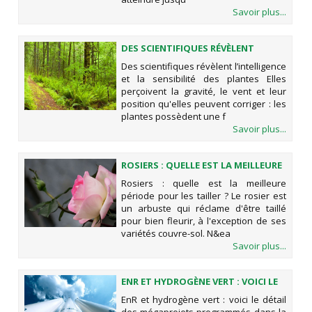
Savoir plus...
DES SCIENTIFIQUES RÉVÈLENT
L’INTELLIGENCE ET LA SENSIBILITÉ
Des scientifiques révèlent l’intelligence
DES PLANTES
et la sensibilité des plantes Elles
perçoivent la gravité, le vent et leur
position qu'elles peuvent corriger : les
plantes possèdent une f
Savoir plus...
ROSIERS : QUELLE EST LA MEILLEURE
PÉRIODE POUR LES TAILLER ?
Rosiers : quelle est la meilleure
période pour les tailler ? Le rosier est
un arbuste qui réclame d'être taillé
pour bien fleurir, à l'exception de ses
variétés couvre-sol. N&ea
Savoir plus...
ENR ET HYDROGÈNE VERT : VOICI LE
DÉTAIL DES MÉGAPROJETS
EnR et hydrogène vert : voici le détail
PROGRAMMÉS DANS LA RÉGION DE