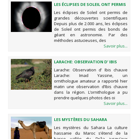
LES ÉCLIPSES DE SOLEIL ONT PERMIS
DE GRANDES DÉCOUVERTES
Les éclipses de Soleil ont permis de
SCIENTIFIQUES
grandes découvertes scientifiques
Depuis plus de 2.000 ans, les éclipses
de Soleil ont permis des bonds de
géant en astronomie. Par des
méthodes astucieuses, des
Savoir plus...
LARACHE: OBSERVATION D’ IBIS
CHAUVE
Larache: Observation d’ Ibis chauve
Larache: Imad Yassine, un
ornithologue amateur a rapporté hier
matin une observation d’Ibis chauve
dans la région. L’ornithologue a pu
prendre quelques photos des oi
Savoir plus...
LES MYSTÈRES DU SAHARA
Les mystères du Sahara La culture
hassanie du Maroc s’étend de la
basse vallée du Drâa jusqu’aux