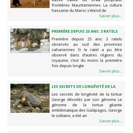
frontières Mauritaniennes. La culture
hassanie du Maroc s’étend de
Savoir plus...
PREMIÈRE DEPUIS 25 ANS: 3 RATELS
OBSERVÉS AU SUD DES PROVINCES
Première depuis 25 ans: 3 ratels
SAHARIENNES
observés au sud des provinces
sahariennes Si le ratel a pu être
observé dans d’autres régions du
royaume, c’est du moins la première
fois depuis longte
Savoir plus...
LES SECRETS DE LONGÉVITÉ DE LA
TORTUE GEORGE DÉVOILÉS PAR SON
Les secrets de longévité de la tortue
GÉNOME
George dévoilés par son génome Le
génome de la tortue géante
emblématique des Galápagos, George
le solitaire, a été an
Savoir plus...