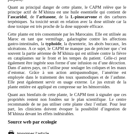
Quant au principal danger de cette plante, le CAPM relève que le
principe actif de M’khinza est une huile essentielle qui contient de
l’ascaridol
, de
l’aritasone
, de la
L-pinocarvone
et des carbures
terpéniques. Sa toxicité serait en relation avec la dose utilisée car la
dose toxique est très proche de la dose supposée efficace.
Cette plante est très consommée par les Marocains. Elle est utilisée au
Maroc en tant que vermifuge, galactogène contre les affections
gastro-intestinales, la
typhoïde
, la dysenterie, les abcès buccaux, les
ulcérations. A ce sujet, le CAPM ne manque pas de préciser que c’est
souvent la partie aérienne de M’khinza qui est utilisée contre la fièvre
en cataplasmes sur le front et les tempes du patient. Celle-ci peut
également être ingérée sous forme d’une infusion ou d’une décoction.
Dans d’autres pays, on l’utilise pour soulager les coliques et les maux
d’estomac. Grâce à son action antispasmodique, l’ansérine est
employée dans le traitement des toux spasmodiques et de l’asthme.
Elle peut également servir en usage externe. Le jus extrait de la
plante entière est appliqué en compresse sur les hémorroïdes.
Quant aux bienfaits de cette plante, le CAPM tient à signaler que ces
propriétés restent non fondées sur le plan scientifique. Le centre
recommande de ne pas utiliser cette plante chez l’enfant. Pour leur
part, les cliniciens doivent évoquer la possibilité d’ingestion de
M’khinza devant les effets indésirables.
Source web par ecologie
Imprimer l'article