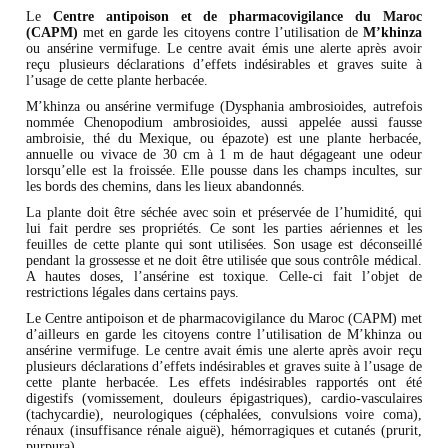
Le
Centre antipoison et de pharmacovigilance du Maroc
(CAPM)
met en garde les citoyens contre l’utilisation de
M’khinza
ou ansérine vermifuge. Le centre avait émis une alerte après avoir
reçu plusieurs déclarations d’effets indésirables et graves suite à
l’usage de cette plante herbacée.
M’khinza ou ansérine vermifuge (Dysphania ambrosioides, autrefois
nommée Chenopodium ambrosioides, aussi appelée aussi fausse
ambroisie, thé du Mexique, ou épazote) est une plante herbacée,
annuelle ou vivace de 30 cm à 1 m de haut dégageant une odeur
lorsqu’elle est la froissée. Elle pousse dans les champs incultes, sur
les bords des chemins, dans les lieux abandonnés.
La plante doit être séchée avec soin et préservée de l’humidité, qui
lui fait perdre ses propriétés. Ce sont les parties aériennes et les
feuilles de cette plante qui sont utilisées. Son usage est déconseillé
pendant la grossesse et ne doit être utilisée que sous contrôle médical.
A hautes doses, l’ansérine est toxique. Celle-ci fait l’objet de
restrictions légales dans certains pays.
Le Centre antipoison et de pharmacovigilance du Maroc (CAPM) met
d’ailleurs en garde les citoyens contre l’utilisation de M’khinza ou
ansérine vermifuge. Le centre avait émis une alerte après avoir reçu
plusieurs déclarations d’effets indésirables et graves suite à l’usage de
cette plante herbacée. Les effets indésirables rapportés ont été
digestifs (vomissement, douleurs épigastriques), cardio-vasculaires
(tachycardie), neurologiques (céphalées, convulsions voire coma),
rénaux (insuffisance rénale aiguë), hémorragiques et cutanés (prurit,
purpura).