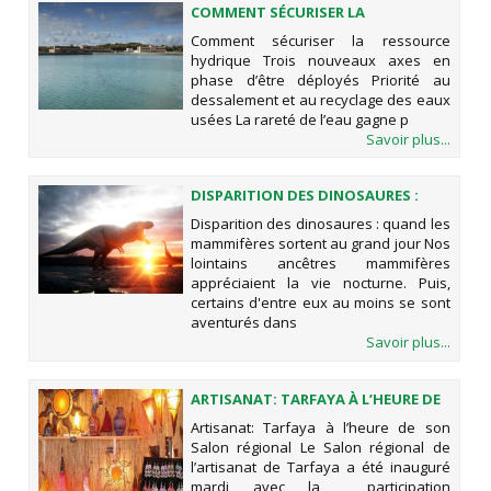
COMMENT SÉCURISER LA
RESSOURCE HYDRIQUE
Comment sécuriser la ressource
hydrique Trois nouveaux axes en
phase d’être déployés Priorité au
dessalement et au recyclage des eaux
usées La rareté de l’eau gagne p
Savoir plus...
DISPARITION DES DINOSAURES :
QUAND LES MAMMIFÈRES SORTENT
Disparition des dinosaures : quand les
AU GRAND JOUR
mammifères sortent au grand jour Nos
lointains ancêtres mammifères
appréciaient la vie nocturne. Puis,
certains d'entre eux au moins se sont
aventurés dans
Savoir plus...
ARTISANAT: TARFAYA À L’HEURE DE
SON SALON RÉGIONAL
Artisanat: Tarfaya à l’heure de son
Salon régional Le Salon régional de
l’artisanat de Tarfaya a été inauguré
mardi avec la participation