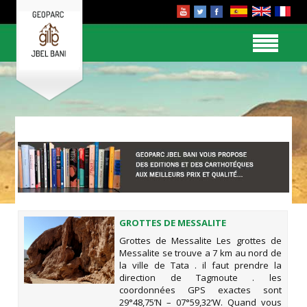
GROTTES DE MESSALITE
Grottes de Messalite Les grottes de
Messalite se trouve a 7 km au nord de
la ville de Tata . il faut prendre la
direction de Tagmoute . les
coordonnées GPS exactes sont
29°48,75’N – 07°59,32’W. Quand vous