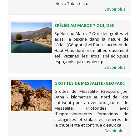
êtes a Tata c’est u
Savoir plus...
SPÉLÉO AU MAROC ? OUI, DES
GROTTES ET AUSSI LA PISCINE DANS
Spéléo au Maroc ? Oui, des grottes et
LA NATURE DE L'ATLAS (GÉOPARC
aussi la piscine dans la nature de
JBEL BANI)
l'Atlas (Géoparc Jbel Bani) L'accident du
Haut-Atlas dont ont malheureusement
été victimes les trois spéléologues
espagnols qui n'avaient p
Savoir plus...
GROTTES DE MESSALITE (GÉOPARC
JBEL BANI)
Grottes de Messalite (Géoparc Jbel
Bani) 7 kilomètres au nord de Tata
suffisent pour arriver aux grottes de
Messalite. Profondes avec
d’impressionnantes formations de
stalagmites et stalactites, œuvres de
la chute lente et continue d’eaux ca
Savoir plus...