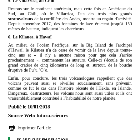
5. Le Villarrica, au Chili
Restons sur le continent américain, mais cette fois en Amérique du
Sud, au Chili, où le Villarrica, l'un des trois plus grands
stratovolcans
de la cordillère des Andes, montre un regain d'activité.
Depuis novembre 2017, des fontaines de lave éructent jusqu'à 150
mètres de hauteur, indiquent les chercheurs.
6. Le Kilauea, à Hawaï
Au milieu de l'océan Pacifique, sur la Big Island de l'archipel
d'Hawaï, le Kilauea n'a de cesse de vomir de la lave depuis trente-
cinq ans et « il n'y a aucune raison pour que cela s'arrête
prochainement », commentent les auteurs. Celle-ci s'écoule de son
grand cratère de cinq kilomètres de long et, surtout, de la bouche
éruptive de Puʻu ʻŌʻō.
Enfin, pour conclure, les trois volcanologues rappellent que des
volcans peuvent aussi se réveiller soudainement, sans prévenir,
comme ce fut le cas dans l'histoire récente de l'Hekla, en Islande.
Dangereux, destructeurs, les volcans nous sont aussi utiles et ils ont
vraisemblablement contribué à l’habitabilité de notre planète.
Publié le 10/01/2018
Source Web: futura-sciences
Imprimer l'article
LES ARTICLES EN RELATION