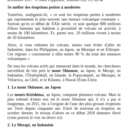
Se méfier des éruptions petites à modérées
Toutefois, soulignent-ils, « ce sont les éruptions petites à modérées
qui représentent le plus souvent une menace volcanique constante ».
Surtout qu'en ce début de XXIe siècle, ce sont quelque 800 millions
d'êtres humains qui habitent à proximité de volcans en activité, à
moins de 100 kilomètres. Et, parmi eux, 29 millions vivent à moins
de 10 kilomètres.
Alors, si vous redoutez les volcans, mieux vaut éviter d'aller en
Indonésie, dans les Philippines, au Japon, au Mexique et en Éthiopie.
Ces régions « concentrent à elles seules 90 % du total des menaces
volcaniques ».
De tous les volcans actifs qui menacent dans le monde, les chercheurs
surveillent de très près le
mont Shinmoe
, au Japon, le Merapi, en
Indonésie, l'Öræfajökull, en Islande, le Popocatepetl, au Mexique, le
Villarrica, au Chili, et le Kilauea, à Hawaï (États-Unis).
1. Le mont Shinmoe, au Japon
Les
monts Kirishima
, au Japon, comptent plusieurs volcans. Mais le
plus redouté d'entre eux est le mont Shinmoe qui, il n'y a pas si
longtemps, en 2011, fut à l'origine de l'une des plus grosses éruptions
sur Terre depuis cinquante ans. Entré de nouveau en éruption en
octobre dernier, le niveau d'alerte en ce début 2018 demeure élevé
(vous pouvez le voir en direct ici).
2. Le Merapi, en Indonésie