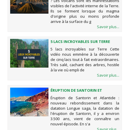
? Les volcans sont les manifestations
visibles de l'activité interne de la Terre.
Ils se forment lorsque du magma
d'origine plus ou moins profonde
arrive à la surface du g
Savoir plus...
5 LACS INCROYABLES SUR TERRE
5 lacs incroyables sur Terre Cette
vidéo nous emmène à la découverte
de cinq lacs tout à fait extraordinaires.
Très salé, cachant des arbres, hostile
à la vie où empli de
Savoir plus...
ÉRUPTION DE SANTORIN ET
ATLANTIDE : NOUVEAU
Éruption de Santorin et Atlantide :
REBONDISSEMENT DANS LA
nouveau rebondissement dans la
DATATION
datation Longue saga, la datation de
l'éruption de Santorin, il y a environ
3.500 ans, vient de connaître un
nouvel épisode. En s'a
Savoir plus...