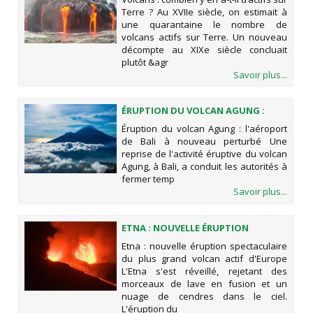
Terre ? Au XVIIe siècle, on estimait à
une quarantaine le nombre de
volcans actifs sur Terre. Un nouveau
décompte au XIXe siècle concluait
plutôt &agr
Savoir plus...
ÉRUPTION DU VOLCAN AGUNG :
L'AÉROPORT DE BALI À NOUVEAU
Éruption du volcan Agung : l'aéroport
PERTURBÉ
de Bali à nouveau perturbé Une
reprise de l'activité éruptive du volcan
Agung, à Bali, a conduit les autorités à
fermer temp
Savoir plus...
ETNA : NOUVELLE ÉRUPTION
SPECTACULAIRE DU PLUS GRAND
Etna : nouvelle éruption spectaculaire
VOLCAN ACTIF D'EUROPE
du plus grand volcan actif d'Europe
L'Etna s'est réveillé, rejetant des
morceaux de lave en fusion et un
nuage de cendres dans le ciel.
L'éruption du