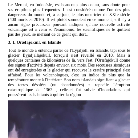
Le Merapi, en Indonésie, est beaucoup plus connu, sans doute pour
ses éruptions plus fréquentes. Il est considéré comme l'un des plus
dangereux du monde et, à ce jour, le plus meurtrier du XXIe siècle
(400 morts en 2010). Il est plutôt somnolent en ce moment, « il n'y a
aucun signe précurseur pouvant indiquer qu'une nouvelle activité
volcanique est à venir ». Néanmoins, les scientifiques ne le quittent
pas des yeux, se méfiant de ce géant qui dort...
3. L'Öræfajökull, en Islande
Tout le monde a entendu parler de l'Eyjafjöll, en Islande, tapi sous le
glacier Eyjafjallajökull, lorsqu'il s'est réveillé en 2010. Mais à
quelques centaines de kilomètres de là, vers l'est, l'Öræfajökull donne
des signes d'activité depuis environ six mois. Des secousses sismiques
ont été enregistrées et le glacier qui recouvre le cratère principal s'est
affaissé. Pour les volcanologues, c'est un indice de plus que la
température monte à l'intérieur. Son nom islandais signifiant « glacier
des terres désolées (ou abandonnées) » rappelle l'éruption
catastrophique de 1362 ; celle-ci fut suivie d'inondations qui
poussèrent les habitants à quitter la région.