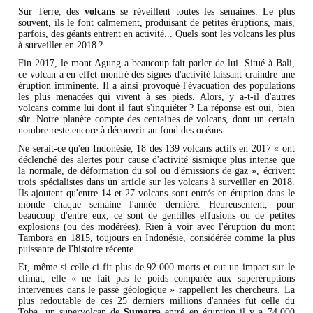
Sur Terre, des
volcans
se réveillent toutes les semaines. Le plus
souvent, ils le font calmement, produisant de petites éruptions, mais,
parfois, des géants entrent en activité... Quels sont les volcans les plus
à surveiller en 2018 ?
Fin 2017, le mont Agung a beaucoup fait parler de lui. Situé à Bali,
ce volcan a en effet montré des signes d'activité laissant craindre une
éruption imminente. Il a ainsi provoqué l'évacuation des populations
les plus menacées qui vivent à ses pieds. Alors, y a-t-il d'autres
volcans comme lui dont il faut s'inquiéter ? La réponse est oui, bien
sûr. Notre planète compte des centaines de volcans, dont un certain
nombre reste encore à découvrir au fond des océans...
Ne serait-ce qu'en Indonésie, 18 des 139 volcans actifs en 2017 « ont
déclenché des alertes pour cause d'activité sismique plus intense que
la normale, de déformation du sol ou d'émissions de gaz », écrivent
trois spécialistes dans un article sur les volcans à surveiller en 2018.
Ils ajoutent qu'entre 14 et 27 volcans sont entrés en éruption dans le
monde chaque semaine l'année dernière. Heureusement, pour
beaucoup d'entre eux, ce sont de gentilles effusions ou de petites
explosions (ou des modérées). Rien à voir avec l'éruption du mont
Tambora en 1815, toujours en Indonésie, considérée comme la plus
puissante de l'histoire récente.
Et, même si celle-ci fit plus de 92.000 morts et eut un impact sur le
climat, elle « ne fait pas le poids comparée aux superéruptions
intervenues dans le passé géologique » rappellent les chercheurs. La
plus redoutable de ces 25 derniers millions d'années fut celle du
Toba, un supervolcan de
Sumatra
entré en éruption il y a 74.000