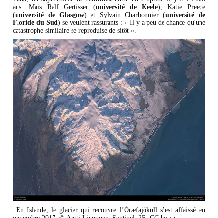
ans. Mais Ralf Gertisser (
université de Keele
), Katie Preece
(
université de Glasgow
) et Sylvain Charbonnier (
université de
Floride du Sud
) se veulent rassurants : « Il y a peu de chance qu'une
catastrophe similaire se reproduise de sitôt ».
En Islande, le glacier qui recouvre l’Öræfajökull s’est affaissé en
novembre 2017. © Antti Lipponen, Sentinel–2B, CC by-sa