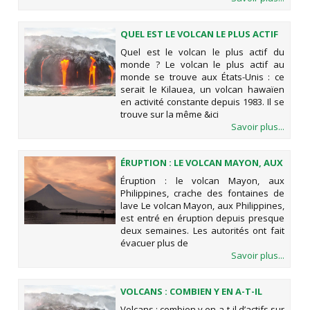
QUEL EST LE VOLCAN LE PLUS ACTIF
DU MONDE ?
Quel est le volcan le plus actif du
monde ? Le volcan le plus actif au
monde se trouve aux États-Unis : ce
serait le Kilauea, un volcan hawaïen
en activité constante depuis 1983. Il se
trouve sur la même &ici
Savoir plus...
ÉRUPTION : LE VOLCAN MAYON, AUX
PHILIPPINES, CRACHE DES
Éruption : le volcan Mayon, aux
FONTAINES DE LAVE
Philippines, crache des fontaines de
lave Le volcan Mayon, aux Philippines,
est entré en éruption depuis presque
deux semaines. Les autorités ont fait
évacuer plus de
Savoir plus...
VOLCANS : COMBIEN Y EN A-T-IL
D’ACTIFS SUR TERRE ?
Volcans : combien y en a-t-il d’actifs sur