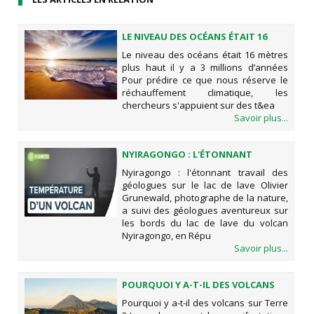
LE NIVEAU DES OCÉANS ÉTAIT 16
MÈTRES PLUS HAUT IL Y A 3
Le niveau des océans était 16 mètres
MILLIONS D’ANNÉES
plus haut il y a 3 millions d’années
Pour prédire ce que nous réserve le
réchauffement climatique, les
chercheurs s'appuient sur des t&ea
Savoir plus...
NYIRAGONGO : L'ÉTONNANT
TRAVAIL DES GÉOLOGUES SUR LE
Nyiragongo : l'étonnant travail des
LAC DE LAVE
géologues sur le lac de lave Olivier
Grunewald, photographe de la nature,
a suivi des géologues aventureux sur
les bords du lac de lave du volcan
Nyiragongo, en Répu
Savoir plus...
POURQUOI Y A-T-IL DES VOLCANS
SUR TERRE ?
Pourquoi y a-t-il des volcans sur Terre