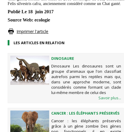
Felis silvestris cafra, anciennement considéré comme un Chat ganté.
Publié Le 18 juin 2017
Source Web: ecologie
Imprimer l'article
LES ARTICLES EN RELATION
DINOSAURE
Dinosaure Les dinosaures sont un
groupe d'animaux que l'on classifiait
autrefois parmi les reptiles mais qui,
dans une approche moderne, sont
considérés comme formant un clade
lui-même membre de celui des
Savoir plus...
CANCER : LES ÉLÉPHANTS PRÉSERVÉS
GRÂCE À UN GÈNE ZOMBIE
Cancer : les éléphants préservés
grâce à un gène zombie Des gènes
non fonctionnels, il en existe