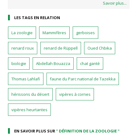
Savoir plus...
LES TAGS EN RELATION
La zoologie
Mammifères
gerboises
renard roux
renard de Rüppell
Oued Chbika
biologie
Abdellah Bouazza
chat ganté
Thomas Lahlafi
faune du Parc national de Tazekka
hérissons du désert
vipères à cornes
vipères heurtantes
EN SAVOIR PLUS SUR
" DÉFINITION DE LA ZOOLOGIE "