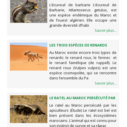
L’écureuil de barbarie L’écureuil de
Barbarie, Atlantoxerus getulus, est
une espèce endémique du Maroc et
de l’ouest algérien. Elle occupe une
grande diversité d’habi
Savoir plus...
LES TROIS ESPÈCES DE RENARDS
MAROCAINS
Au Maroc existe encore trois types de
renards: le renard roux, le fennec et
le renard famélique (de ruppell). Le
renard roux (Vulpes vulpes) est une
espèce cosmopolite, qui se rencontre
dans l’ensemble du Pa
Savoir plus...
LE RATEL AU MAROC PERSÉCUTÉ PAR
LES APICULTEURS (ÉTUDE)
Le ratel au Maroc persécuté par les
apiculteurs (Étude) Le ratel est bel est
bien présent dans les écosystèmes
marocains. L’animal qui est connu pour
son instinct de survie et sa r&eac