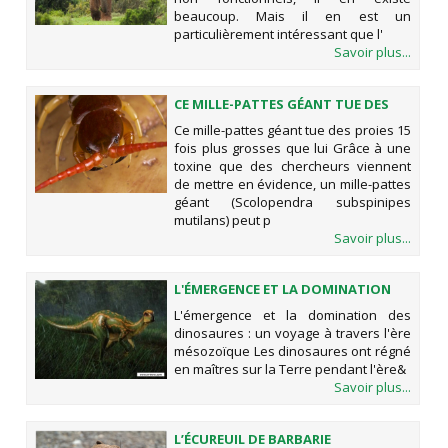
beaucoup. Mais il en est un
particulièrement intéressant que l'
Savoir plus...
CE MILLE-PATTES GÉANT TUE DES
PROIES 15 FOIS PLUS GROSSES QUE
Ce mille-pattes géant tue des proies 15
LUI
fois plus grosses que lui Grâce à une
toxine que des chercheurs viennent
de mettre en évidence, un mille-pattes
géant (Scolopendra subspinipes
mutilans) peut p
Savoir plus...
L'ÉMERGENCE ET LA DOMINATION
DES DINOSAURES : UN VOYAGE À
L'émergence et la domination des
TRAVERS L'ÈRE MÉSOZOÏQUE
dinosaures : un voyage à travers l'ère
mésozoïque Les dinosaures ont régné
en maîtres sur la Terre pendant l'ère&
Savoir plus...
L’ÉCUREUIL DE BARBARIE