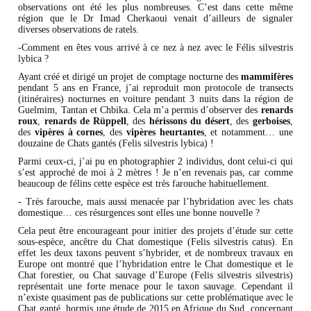
observations ont été les plus nombreuses. C’est dans cette même
région que le Dr Imad Cherkaoui venait d’ailleurs de signaler
diverses observations de ratels.
-Comment en êtes vous arrivé à ce nez à nez avec le Félis silvestris
lybica ?
Ayant créé et dirigé un projet de comptage nocturne des
mammifères
pendant 5 ans en France, j’ai reproduit mon protocole de transects
(itinéraires) nocturnes en voiture pendant 3 nuits dans la région de
Guelmim, Tantan et Chbika. Cela m’a permis d’observer des
renards
roux
,
renards de Rüppell
, des
hérissons du désert
, des
gerboises
,
des
vipères à cornes
, des
vipères heurtantes
, et notamment… une
douzaine de Chats gantés (Felis silvestris lybica) !
Parmi ceux-ci, j’ai pu en photographier 2 individus, dont celui-ci qui
s’est approché de moi à 2 mètres ! Je n’en revenais pas, car comme
beaucoup de félins cette espèce est très farouche habituellement.
- Très farouche, mais aussi menacée par l’hybridation avec les chats
domestique… ces résurgences sont elles une bonne nouvelle ?
Cela peut être encourageant pour initier des projets d’étude sur cette
sous-espèce, ancêtre du Chat domestique (Felis silvestris catus). En
effet les deux taxons peuvent s’hybrider, et de nombreux travaux en
Europe ont montré que l’hybridation entre le Chat domestique et le
Chat forestier, ou Chat sauvage d’Europe (Felis silvestris silvestris)
représentait une forte menace pour le taxon sauvage. Cependant il
n’existe quasiment pas de publications sur cette problématique avec le
Chat ganté, hormis une étude de 2015 en Afrique du Sud, concernant