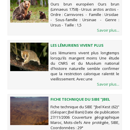
Ours brun européen Ours brun
(Linnaeus 1758) - Ursus arctos arctos -
Ordre : Carnivores - Famille : Ursidae
- Sous-famille : Ursinae - Genre :
Ursus - Taille : 1,5
Savoir plus...
LES LÉMURIENS VIVENT PLUS
LONGTEMPS LORSQU'ILS MANGENT
Les lémuriens vivent plus longtemps
MOINS
lorsqu'ils mangent moins Une étude
du CNRS et du Muséum national
d'histoire naturelle semble confirmer
que la restriction calorique ralentit le
vieillissement. Avec une
Savoir plus...
FICHE TECHNIQUE DU SIBE "JBEL
KEST (62)" (GÉOPARC JBEL BANI)
Fiche technique du SIBE "Jbel Kest (62)"
(Géoparc Jbel Bani) Date de publication
27/11/2006 Couverture géographique
Maroc, Mots-clefs Aire protégée, SIBE,
Coordonnées : 29°