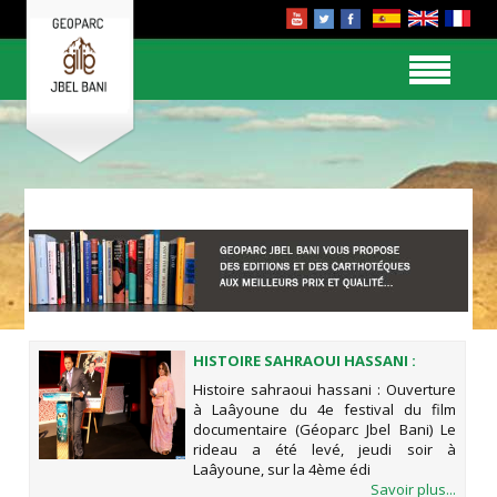
HISTOIRE SAHRAOUI HASSANI :
OUVERTURE À LAÂYOUNE DU 4E
Histoire sahraoui hassani : Ouverture
FESTIVAL DU FILM DOCUMENTAIRE
à Laâyoune du 4e festival du film
(GÉOPARC JBEL BANI)
documentaire (Géoparc Jbel Bani) Le
rideau a été levé, jeudi soir à
Laâyoune, sur la 4ème édi
Savoir plus...