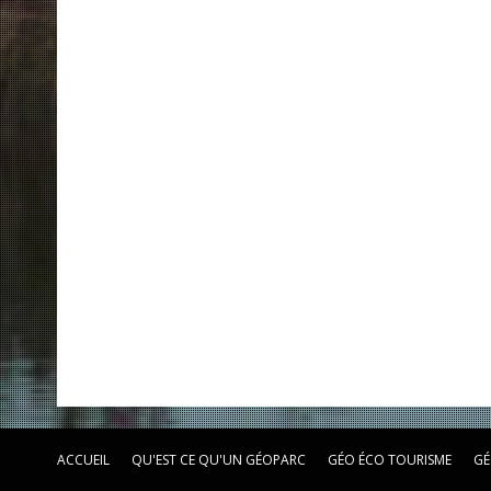
ACCUEIL
QU'EST CE QU'UN GÉOPARC
GÉO ÉCO TOURISME
GÉ