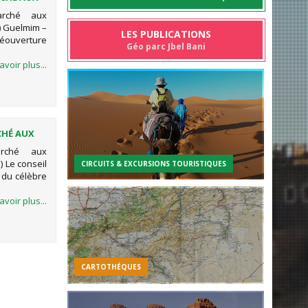
EL BANI)
arché aux
) Guelmim –
LES PUBLICATIONS
réouverture
Géo parc Jbel Bani
avoir plus...
CHÉ AUX
EL BANI)
rché aux
 Le conseil
CIRCUITS & EXCURSIONS TOURISTIQUES
 du célèbre
avoir plus...
CARTOTHÉQUES