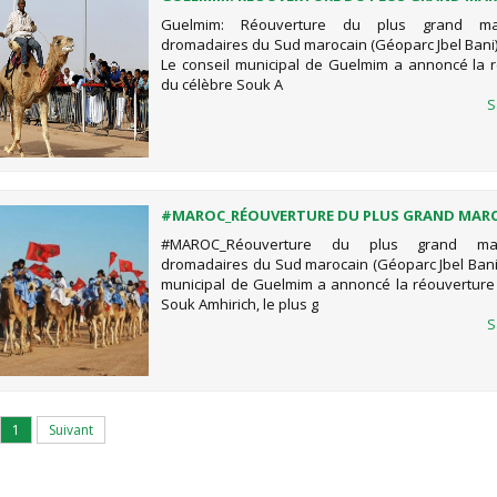
DROMADAIRES DU SUD MAROCAIN (GÉOPARC JB
Guelmim: Réouverture du plus grand m
dromadaires du Sud marocain (Géoparc Jbel Bani
Le conseil municipal de Guelmim a annoncé la 
du célèbre Souk A
S
#MAROC_RÉOUVERTURE DU PLUS GRAND MAR
DROMADAIRES DU SUD MAROCAIN (GÉOPARC JB
#MAROC_Réouverture du plus grand ma
dromadaires du Sud marocain (Géoparc Jbel Bani)
municipal de Guelmim a annoncé la réouverture
Souk Amhirich, le plus g
S
1
Suivant