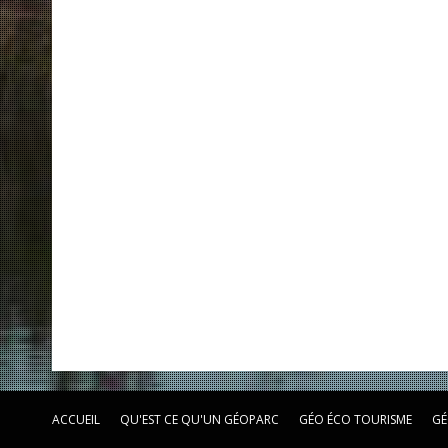
ACCUEIL
QU'EST CE QU'UN GÉOPARC
GÉO ÉCO TOURISME
GÉ