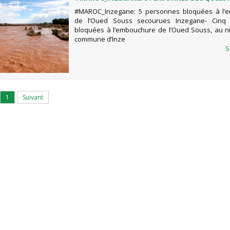
L’EMBOUCHURE DE L’OUED SOUSS SECOURUES
#MAROC_Inzegane: 5 personnes bloquées à l’
de l’Oued Souss secourues Inzegane- Cinq
bloquées à l’embouchure de l’Oued Souss, au n
commune d’Inze
S
1
Suivant