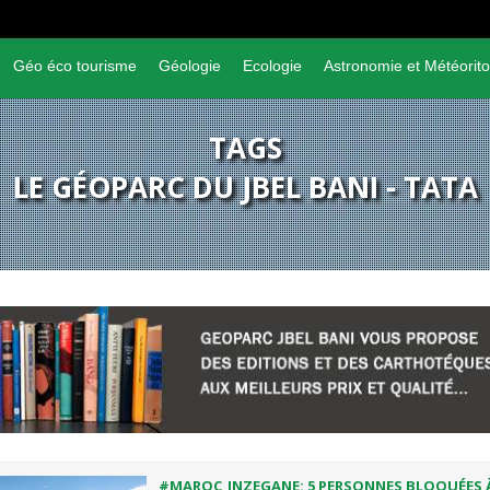
Géo éco tourisme
Géologie
Ecologie
Astronomie et Météorito
TAGS
LE GÉOPARC DU JBEL BANI - TATA
#MAROC_INZEGANE: 5 PERSONNES BLOQUÉES 