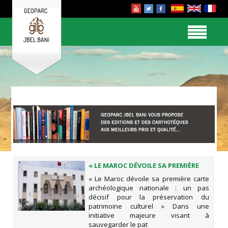
« LE MAROC DÉVOILE SA PREMIÈRE
CARTE ARCHÉOLOGIQUE NATIONALE
« Le Maroc dévoile sa première carte
: UN PAS DÉCISIF POUR LA
archéologique nationale : un pas
PRÉSERVATION DU PATRIMOINE
décisif pour la préservation du
CULTUREL »
patrimoine culturel » Dans une
initiative majeure visant à
sauvegarder le pat