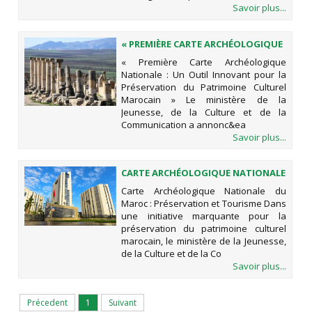
Savoir plus...
« PREMIÈRE CARTE ARCHÉOLOGIQUE
NATIONALE : UN OUTIL INNOVANT
« Première Carte Archéologique
POUR LA PRÉSERVATION DU
Nationale : Un Outil Innovant pour la
PATRIMOINE CULTUREL MAROCAIN »
Préservation du Patrimoine Culturel
Marocain » Le ministère de la
Jeunesse, de la Culture et de la
Communication a annonc&ea
Savoir plus...
CARTE ARCHÉOLOGIQUE NATIONALE
DU MAROC : PRÉSERVATION ET
Carte Archéologique Nationale du
TOURISME
Maroc : Préservation et Tourisme Dans
une initiative marquante pour la
préservation du patrimoine culturel
marocain, le ministère de la Jeunesse,
de la Culture et de la Co
Savoir plus...
Précedent
1
Suivant