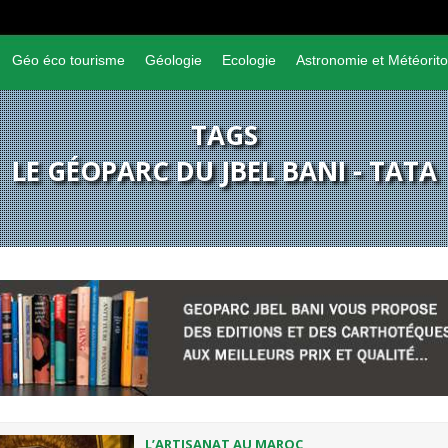
Géo éco tourisme
Géologie
Ecologie
Astronomie et Météorito
TAGS
LE GÉOPARC DU JBEL BANI - TATA
L’ARTISANAT AU MAROC