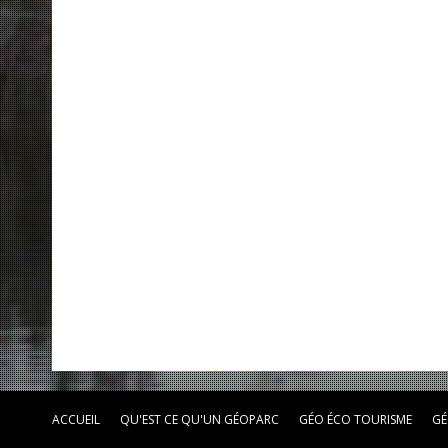
ACCUEIL
QU'EST CE QU'UN GÉOPARC
GÉO ÉCO TOURISME
GÉ