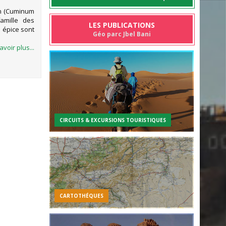
in (Cuminum
amille des
LES PUBLICATIONS
 épice sont
Géo parc Jbel Bani
avoir plus...
CIRCUITS & EXCURSIONS TOURISTIQUES
CARTOTHÉQUES