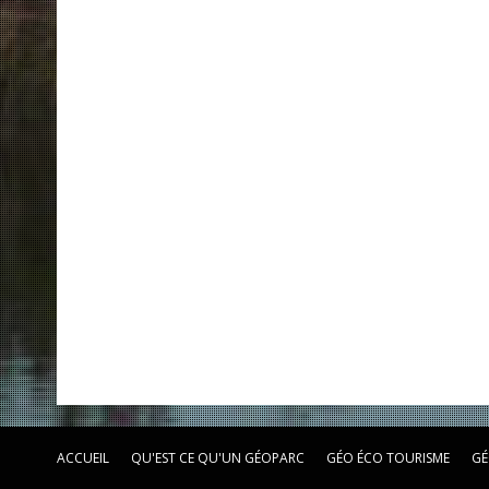
ACCUEIL
QU'EST CE QU'UN GÉOPARC
GÉO ÉCO TOURISME
GÉ