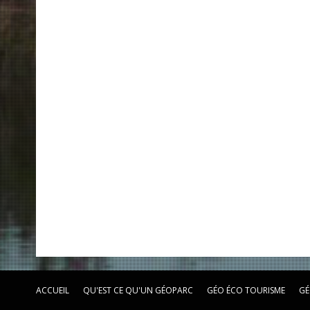
ACCUEIL
QU'EST CE QU'UN GÉOPARC
GÉO ÉCO TOURISME
GÉ