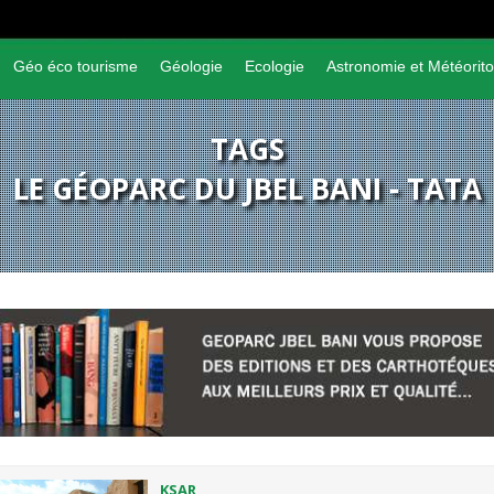
Géo éco tourisme
Géologie
Ecologie
Astronomie et Météorito
TAGS
LE GÉOPARC DU JBEL BANI - TATA
KSAR