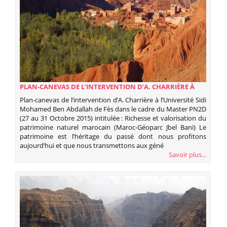
PLAN-CANEVAS DE L’INTERVENTION D’A. CHARRIÈRE À
L’UNIVERSITÉ SIDI MOHAMED BEN ABDALLAH DE FÈS
Plan-canevas de l’intervention d’A. Charrière à l’Université Sidi
DANS LE CADRE DU MASTER PN2D (27 AU 31 OCTOBRE
Mohamed Ben Abdallah de Fès dans le cadre du Master PN2D
2015) INTITULÉE : RICHESSE ET VALORISATION DU
(27 au 31 Octobre 2015) intitulée : Richesse et valorisation du
PATRIMOINE NATUREL MAROCAIN (MAROC-GÉOPARC
patrimoine naturel marocain (Maroc-Géoparc Jbel Bani) Le
JBEL BANI)
patrimoine est l’héritage du passé dont nous profitons
aujourd’hui et que nous transmettons aux géné
Savoir plus...