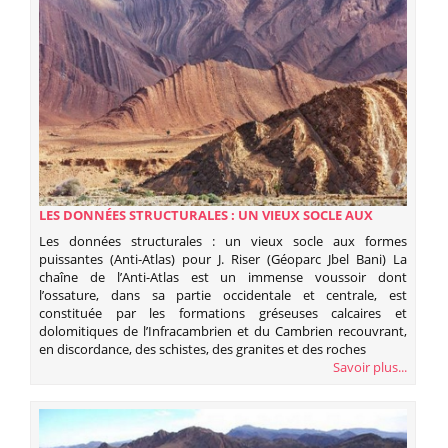
LES DONNÉES STRUCTURALES : UN VIEUX SOCLE AUX
FORMES PUISSANTES (ANTI-ATLAS) POUR J. RISER
Les données structurales : un vieux socle aux formes
(GÉOPARC JBEL BANI)
puissantes (Anti-Atlas) pour J. Riser (Géoparc Jbel Bani) La
chaîne de l’Anti-Atlas est un immense voussoir dont
l’ossature, dans sa partie occidentale et centrale, est
constituée par les formations gréseuses calcaires et
dolomitiques de l’Infracambrien et du Cambrien recouvrant,
en discordance, des schistes, des granites et des roches
Savoir plus...