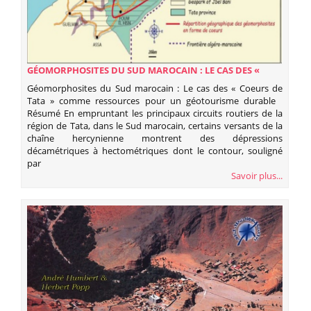
GÉOMORPHOSITES DU SUD MAROCAIN : LE CAS DES «
COEURS DE TATA » COMME RESSOURCES POUR UN
Géomorphosites du Sud marocain : Le cas des « Coeurs de
GÉOTOURISME DURABLE
Tata » comme ressources pour un géotourisme durable
Résumé En empruntant les principaux circuits routiers de la
région de Tata, dans le Sud marocain, certains versants de la
chaîne hercynienne montrent des dépressions
décamétriques à hectométriques dont le contour, souligné
par
Savoir plus...