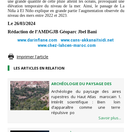
une grande quantité de cette pluie atteint les océans, provoquant une
élévation temporaire du niveau de la mer. Ainsi, le passage de La
Niña à El Niño explique en grande partie l'augmentation observée du
niveau des mers entre 2022 et 2023.
Le 26/03/2024
Rédaction de l’AMDGJB Géoparc Jbel Bani
www.darinfiane.com
www.cans-akkanaitsidi.net
www.chez-lahcen-maroc.com
Imprimer l'article
LES ARTICLES EN RELATION
ARCHÉOLOGIE DU PAYSAGE DES
AIRES RUPESTRES DU HAUT ATLAS
Archéologie du paysage des aires
MAROCAIN
rupestres du Haut Atlas marocain 1.
Intérêt scientifique : Bien loin
d’apparaître comme une terre
répulsive po
Savoir plus...