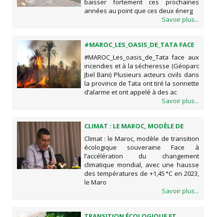
baisser fortement ces prochaines
années au point que ces deux énerg
Savoir plus...
#MAROC_LES_OASIS_DE_TATA FACE
AUX INCENDIES ET À LA SÉCHERESSE
#MAROC_Les_oasis_de_Tata face aux
(GÉOPARC JBEL BANI)
incendies et à la sécheresse (Géoparc
Jbel Bani) Plusieurs acteurs civils dans
la province de Tata ont tiré la sonnette
d’alarme et ont appelé à des ac
Savoir plus...
CLIMAT : LE MAROC, MODÈLE DE
TRANSITION ÉCOLOGIQUE
Climat : le Maroc, modèle de transition
SOUVERAINE
écologique souveraine Face à
l’accélération du changement
climatique mondial, avec une hausse
des températures de +1,45 °C en 2023,
le Maro
Savoir plus...
TRANSITION ÉCOLOGIQUE ET