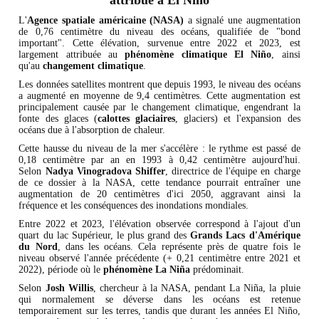
attribué à El Niño
L'
Agence spatiale américaine (NASA)
a signalé une augmentation
de 0,76 centimètre du niveau des océans, qualifiée de "bond
important". Cette élévation, survenue entre 2022 et 2023, est
largement attribuée au
phénomène climatique El Niño
, ainsi
qu'au
changement climatique
.
Les données satellites montrent que depuis 1993, le niveau des océans
a augmenté en moyenne de 9,4 centimètres. Cette augmentation est
principalement causée par le changement climatique, engendrant la
fonte des glaces (
calottes glaciaires
, glaciers) et l'expansion des
océans due à l'absorption de chaleur.
Cette hausse du niveau de la mer s'accélère : le rythme est passé de
0,18 centimètre par an en 1993 à 0,42 centimètre aujourd'hui.
Selon
Nadya Vinogradova Shiffer
, directrice de l'équipe en charge
de ce dossier à la NASA, cette tendance pourrait entraîner une
augmentation de 20 centimètres d'ici 2050, aggravant ainsi la
fréquence et les conséquences des inondations mondiales.
Entre 2022 et 2023, l'élévation observée correspond à l'ajout d'un
quart du lac Supérieur, le plus grand des
Grands Lacs d'Amérique
du Nord
, dans les océans. Cela représente près de quatre fois le
niveau observé l'année précédente (+ 0,21 centimètre entre 2021 et
2022), période où le
phénomène La Niña
prédominait.
Selon
Josh Willis
, chercheur à la NASA, pendant La Niña, la pluie
qui normalement se déverse dans les océans est retenue
temporairement sur les terres, tandis que durant les années El Niño,