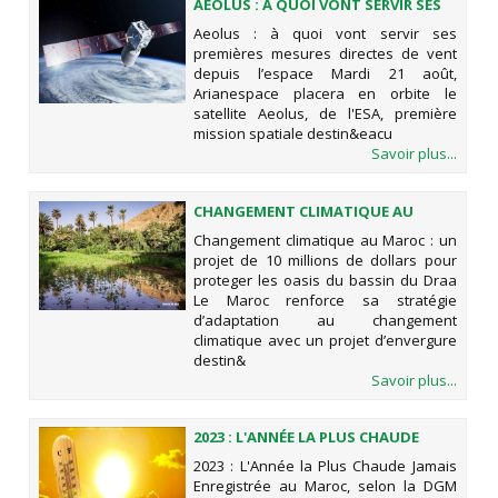
AEOLUS : À QUOI VONT SERVIR SES
PREMIÈRES MESURES DIRECTES DE
Aeolus : à quoi vont servir ses
VENT DEPUIS L’ESPACE
premières mesures directes de vent
depuis l’espace Mardi 21 août,
Arianespace placera en orbite le
satellite Aeolus, de l'ESA, première
mission spatiale destin&eacu
Savoir plus...
CHANGEMENT CLIMATIQUE AU
MAROC : UN PROJET DE 10 MILLIONS
Changement climatique au Maroc : un
DE DOLLARS POUR PROTEGER LES
projet de 10 millions de dollars pour
OASIS DU BASSIN DU DRAA
proteger les oasis du bassin du Draa
Le Maroc renforce sa stratégie
d’adaptation au changement
climatique avec un projet d’envergure
destin&
Savoir plus...
2023 : L'ANNÉE LA PLUS CHAUDE
JAMAIS ENREGISTRÉE AU MAROC,
2023 : L'Année la Plus Chaude Jamais
SELON LA DGM
Enregistrée au Maroc, selon la DGM