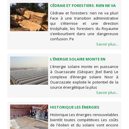
CÉDRAIE ET FORESTIERS: RIEN NE VA
PLUS!
Cédraie et forestiers: rien ne va plus!
Face à une transition administrative
qui s’éternise et une direction
tricéphale, les forestiers du Royaume
s’embourbent dans une dangereuse
confusion. Pe
Savoir plus...
L’ÉNERGIE SOLAIRE MONTE EN
PUISSANCE À OUARZAZATE
L’énergie solaire monte en puissance
(GÉOPARC JBEL BANI)
à Ouarzazate (Géoparc Jbel Bani) Le
complexe d’énergie solaire Noor à
Ouarzazate exploite le potentiel de la
source énergétique la plus
Savoir plus...
HISTORIQUE LES ÉNERGIES
RENOUVELABLES BIENTÔT TOUTES
Historique Les énergies renouvelables
COMPÉTITIVES
bientôt toutes compétitives Les coûts
de l'éolien et du solaire vont encore