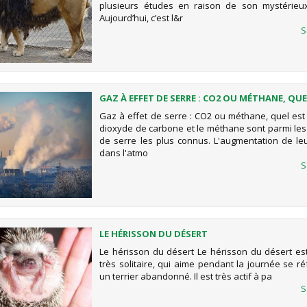
plusieurs études en raison de son mystérieux
Aujourd’hui, c’est l&r
S
GAZ À EFFET DE SERRE : CO2 OU MÉTHANE, QUE
PIRE ?
Gaz à effet de serre : CO2 ou méthane, quel est 
dioxyde de carbone et le méthane sont parmi les 
de serre les plus connus. L'augmentation de le
dans l'atmo
S
LE HÉRISSON DU DÉSERT
Le hérisson du désert Le hérisson du désert es
très solitaire, qui aime pendant la journée se r
un terrier abandonné. Il est très actif à pa
S