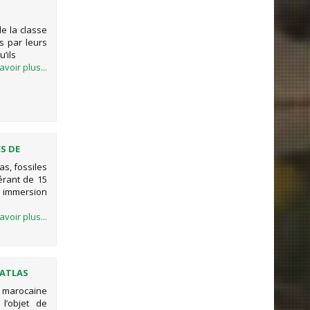
e la classe
s par leurs
’ils
avoir plus...
S DE
 DU
as, fossiles
nérant de 15
 immersion
avoir plus...
’ATLAS
ie marocaine
l’objet de