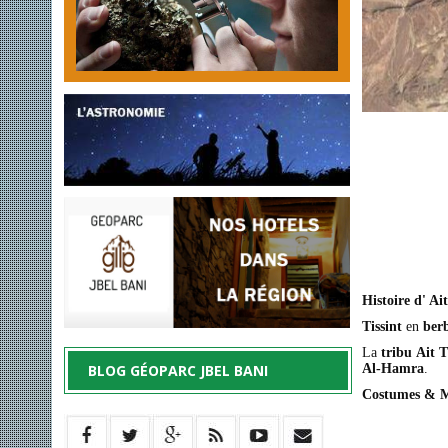
Histoire d' Ait
Tissint
en
ber
La
tribu Ait T
BLOG GÉOPARC JBEL BANI
Al-Hamra
.
Costumes & 