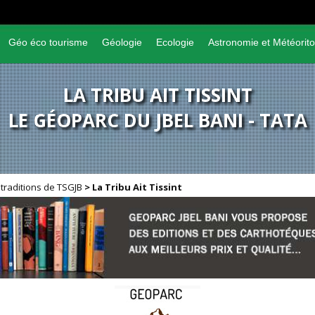
Géo éco tourisme
Géologie
Ecologie
Astronomie et Météorito
LA TRIBU AIT TISSINT
LE GÉOPARC DU JBEL BANI - TATA
traditions de TSGJB
>
La Tribu Ait Tissint