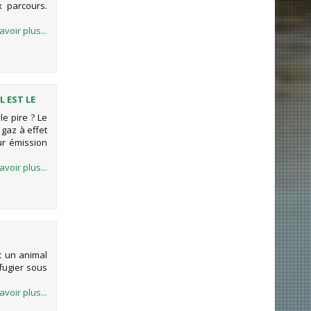
 parcours.
avoir plus...
L EST LE
le pire ? Le
gaz à effet
ur émission
avoir plus...
t un animal
éfugier sous
avoir plus...