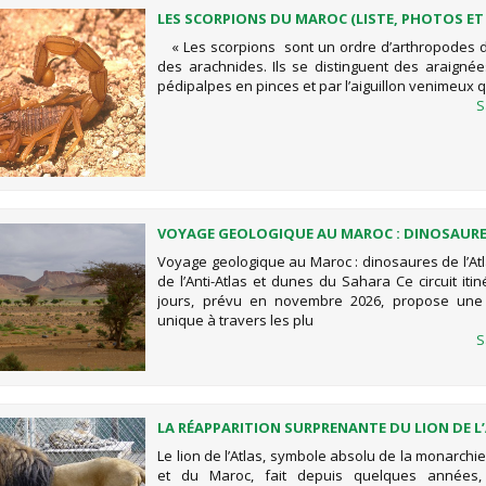
LES SCORPIONS DU MAROC (LISTE, PHOTOS ET
PRÉCAUTIONS)
« Les scorpions sont un ordre d’arthropodes d
des arachnides. Ils se distinguent des araignée
pédipalpes en pinces et par l’aiguillon venimeux qu
S
VOYAGE GEOLOGIQUE AU MAROC : DINOSAURE
L’ATLAS, FOSSILES DE L’ANTI-ATLAS ET DUNES
Voyage geologique au Maroc : dinosaures de l’Atl
SAHARA
de l’Anti-Atlas et dunes du Sahara Ce circuit iti
jours, prévu en novembre 2026, propose une
unique à travers les plu
S
LA RÉAPPARITION SURPRENANTE DU LION DE L
DURANT LES ANNÉES 70
Le lion de l’Atlas, symbole absolu de la monarch
et du Maroc, fait depuis quelques années, 