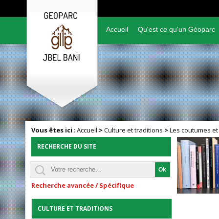
Accueil
Qu'est ce qu'un Géoparc
Vous êtes ici
:
Accueil
>
Culture et traditions
>
Les coutumes et 
RECHERCHE DU SITE
Recherche avancée / Spécifique
CULTURE ET TRADITIONS