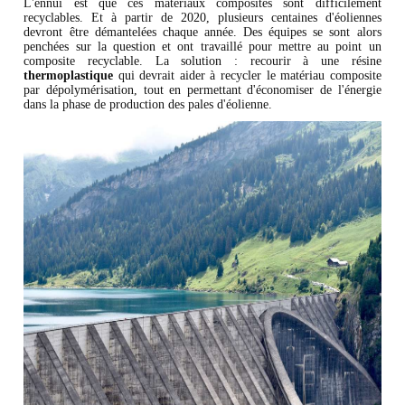
L'ennui est que ces matériaux composites sont difficilement
recyclables. Et à partir de 2020, plusieurs centaines d'éoliennes
devront être démantelées chaque année. Des équipes se sont alors
penchées sur la question et ont travaillé pour mettre au point un
composite recyclable. La solution : recourir à une résine
thermoplastique
qui devrait aider à recycler le matériau composite
par dépolymérisation, tout en permettant d'économiser de l'énergie
dans la phase de production des pales d'éolienne.