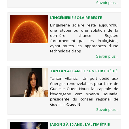
Savoir plus...
L’INGÉNIERIE SOLAIRE RESTE
AUJOURD’HUI UNE UTOPIE OU UNE
L’ingénierie solaire reste aujourd’hui
SOLUTION DE LA DERNIÈRE CHANCE
une utopie ou une solution de la
dernière chance Rejetée
farouchement par les écologistes,
ayant toutes les apparences d’une
technologie d’app
Savoir plus...
TANTAN ATLANTIC : UN PORT DÉDIÉ
AUX ÉNERGIES RENOUVELABLES
Tantan Atlantic : Un port dédié aux
POUR FAIRE DE GUELMIM-OUED
énergies renouvelables pour faire de
NOUN LA CAPITALE DE
Guelmim-Oued Noun la capitale de
L'HYDROGÈNE VERT
l'hydrogène vert Mbarka Bouaida,
présidente du conseil régional de
Guelmim-Oued N
Savoir plus...
JASON 2 À 10 ANS : L'ALTIMÉTRIE