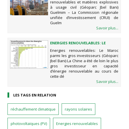
renouvelables et matières explosives
CIVIL (GÉOPARC JBEL BANI)
à usage civil (Géoparc Jbel Bani)
Guelmim – La Commission régionale
unifiée d’investissement (CRUI) de
Guelm
Savoir plus...
ENERGIES RENOUVELABLES: LE
MAROC PARMI LES GROS
Energies renouvelables: Le Maroc
INVESTISSEURS (GÉOPARC JBEL
parmi les gros investisseurs (Géoparc
BANI)
Jbel Bani) La Chine a été de loin le plus
gros investisseur en capacité
d’énergie renouvelable au cours de
cette dé
Savoir plus...
LES TAGS EN RELATION
réchauffement climatique
rayons solaires
photovoltaïques (PV)
Energies renouvelables