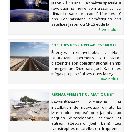
SPATIALE A RÉVOLUTIONNÉ NOTRE
Jason 2 à 10 ans : l'altimétrie spatiale a
CONNAISSANCE DU CLIMAT
révolutionné notre connaissance du
climat Le satellite Jason 2 fête ses 10
ans. Les missions altimétriques des
satellites Jason, du CNES et de la
Savoir plus...
ÉNERGIES RENOUVELABLES : NOOR
OUARZAZATE PERMETTRA AU
Énergies renouvelables : Noor
MAROC D’ATTEINDRE SON OBJECTIF
Ouarzazate permettra au Maroc
NATIONAL EN MIX ÉNERGÉTIQUE
d’atteindre son objectif national en mix
(GÉOPARC JBEL BANI)
énergétique (Géoparc Jbel Bani) Les
mégas projets réalisés dans la rég
Savoir plus...
RÉCHAUFFEMENT CLIMATIQUE ET
INSTALLATION DE NOUVEAUX
Réchauffement climatique et
CLIMATS LE MAROC PLUS EXPOSÉ
installation de nouveaux climats Le
QUE JAMAIS AUX RISQUES
Maroc plus exposé que jamais aux
D’INONDATIONS, SÉISMES ET
risques d’inondations, séismes et
AUTRES (GÉOPARC JBEL BANI)
autres (Géoparc Jbel Bani) Les
catastrophes naturelles qui frappent