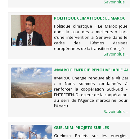
Savoir plus...
POLITIQUE CLIMATIQUE : LE MAROC
JOUE DANS LA COUR DES «
Politique climatique : Le Maroc joue
MEILLEURS »
dans la cour des « meilleurs » Lors
d’une intervention à Genève dans le
cadre des 19èmes Assises
européennes de la transition énergé
Savoir plus...
#MAROC_ENERGIE_RENOUVELABLE_ALI_ZE
: « NOUS SOMMES CONDAMNÉS À
#MAROC_Energie_renouvelable_Ali_Zerouali
RENFORCER LA COOPÉRATION SUD-
: « Nous sommes condamnés à
SUD »
renforcer la coopération Sud-Sud »
ENTRETIEN. Directeur de la coopération
au sein de l'Agence marocaine pour
l'&eacu
Savoir plus...
GUELMIM: PROJETS SUR LES
ÉNERGIES RENOUVELABLES ET
Guelmim: Projets sur les énergies
MATIÈRES EXPLOSIVES À USAGE