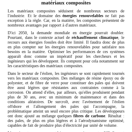
matériaux composites
Les matériaux composites séduisent de nombreux secteurs de
l'industrie. Et le domaine des
énergies renouvelables
ne fait pas
exception à la règle. Car, en la matière, les composites présentent de
nombreux avantages par rapport à d'autres matériaux.
D'ici 2050, la demande mondiale en énergie pourrait doubler.
Pourtant, dans le contexte actuel de
réchauffement climatique
, le
recours aux énergies fossiles doit être limité. Il faudra donc de plus
en plus compter sur les énergies renouvelables pour satisfaire nos
besoins en la matière. Optimiser les performances de ces systèmes
apparaît donc comme un impératif pour les chercheurs et les
ingénieurs qui les développent. Ils comptent pour cela notamment sur
les caractéristiques des matériaux composites.
Dans le secteur de l'éolien, les ingénieurs se sont rapidement tournés
vers les matériaux composites. Des mélanges de résine époxy ou de
polyester, et de fibre de verre pour constituer des pales qui doivent
être aussi légères que résistantes aux contraintes comme à la
corrosion. On attend d'elles, par ailleurs, qu'elles produisent pendant
plus de 30 ans, avec un minimum de maintenance et dans des
conditions aléatoires. De surcroît, avec l'avènement de l'éolien
offshore et l'allongement des pales qui l'accompagne, la
problématique atteint un seuil encore plus critique. Les développeurs
ont donc ajouté au mélange quelques
fibres de carbone
. Résultat :
des pales, de plus en plus légères et à l'aérodynamisme optimisé,
capables de fait de produire plus d'électricité par unité de volume.