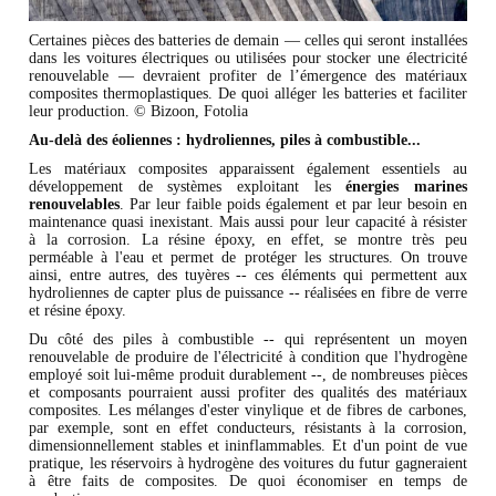
Certaines pièces des batteries de demain — celles qui seront installées
dans les voitures électriques ou utilisées pour stocker une électricité
renouvelable — devraient profiter de l’émergence des matériaux
composites thermoplastiques. De quoi alléger les batteries et faciliter
leur production. © Bizoon, Fotolia
Au-delà des éoliennes : hydroliennes, piles à combustible...
Les matériaux composites apparaissent également essentiels au
développement de systèmes exploitant les
énergies marines
renouvelables
. Par leur faible poids également et par leur besoin en
maintenance quasi inexistant. Mais aussi pour leur capacité à résister
à la corrosion. La résine époxy, en effet, se montre très peu
perméable à l'eau et permet de protéger les structures. On trouve
ainsi, entre autres, des tuyères -- ces éléments qui permettent aux
hydroliennes de capter plus de puissance -- réalisées en fibre de verre
et résine époxy.
Du côté des piles à combustible -- qui représentent un moyen
renouvelable de produire de l'électricité à condition que l'hydrogène
employé soit lui-même produit durablement --, de nombreuses pièces
et composants pourraient aussi profiter des qualités des matériaux
composites. Les mélanges d'ester vinylique et de fibres de carbones,
par exemple, sont en effet conducteurs, résistants à la corrosion,
dimensionnellement stables et ininflammables. Et d'un point de vue
pratique, les réservoirs à hydrogène des voitures du futur gagneraient
à être faits de composites. De quoi économiser en temps de