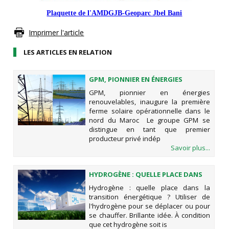
Plaquette de l'AMDGJB-Geoparc Jbel Bani
Imprimer l'article
LES ARTICLES EN RELATION
GPM, PIONNIER EN ÉNERGIES
RENOUVELABLES, INAUGURE LA
GPM, pionnier en énergies
PREMIÈRE FERME SOLAIRE
renouvelables, inaugure la première
OPÉRATIONNELLE DANS LE NORD
ferme solaire opérationnelle dans le
DU MAROC
nord du Maroc Le groupe GPM se
distingue en tant que premier
producteur privé indép
Savoir plus...
HYDROGÈNE : QUELLE PLACE DANS
LA TRANSITION ÉNERGÉTIQUE ?
Hydrogène : quelle place dans la
transition énergétique ? Utiliser de
l'hydrogène pour se déplacer ou pour
se chauffer. Brillante idée. À condition
que cet hydrogène soit is