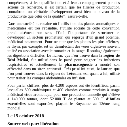
compétences, à leur qualification et à leur accompagnement par des
actions de recherche, il est certain que les filières de production
connaîtront un véritable développeront aussi bien au niveau de la
productivité que celui de la qualité’’, assura-t-elle.
Dans une société marocaine où l’utilisation des plantes aromatiques et
médicinales est très répandue, l’utilité sociale de cette convention
prend aisément son sens. D’où l’importance de structurer et
développer un secteur prometteur, qui regorge d’un grand potentiel
médicinal notamment. Pour ne citer que les plantes les plus célèbres,
le thym, par exemple, est un désinfectant des voies digestives souvent
utilisé en association avec le romarin et la sauge. Il soulage également
les digestions difficiles. Le lichen, que l’on trouve dans la
région de
Béni Mellal
, fut utilisé dans le passé pour soigner les infections
respiratoires et actuellement la
pharmacognosie
a montré son
efficacité dans un sirop antitussif. Très prisé lui aussi, le laurier, que
l’on peut trouver dans la
région de Tétouan
, est, quant à lui, utilisé
pour traiter les crampes abdominales en infusion.
Pour parler chiffres, plus de 4.200 espèces ont été identifiées, parmi
lesquelles 800 endémiques et 400 classées comme produits à usage
médicinal et/ou aromatique, pour une production annuelle qui s’élève
à 140.000 tonnes, dont 52.000 T de plantes et 500 T
d’huiles
essentielles
sont exportées, plaçant le Royaume au 12ème rang
mondial.
Le 15 octobre 2018
Source web par:
libération