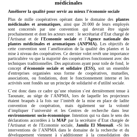
médicinales
Améliorer la qualité pour servir au mieux l’économie sociale
Plus de mille coopératives opérant dans le domaine des
plantes
médicinales
et aromatiques
, ainsi que 20.000 de leurs employés
sont concernés par une convention qui devrait être signée
prochainement et dont les acteurs sont : le secrétariat d’Etat chargé de
l'Artisanat et de
l'Economie sociale
et l’
Agence nationale des
plantes médicinales et aromatiques (ANPMA).
Les objectifs de
cette convention sont l’amélioration de la qualité des plantes et la
mise à niveau des coopératives. Ce dernier volet revêt une importance
particulière vu que la majorité des coopératives fonctionnent avec des
techniques traditionnelles. Des aspirations ayant pour toile de fond, le
concept
d'économie sociale et solidaire (ESS),
soit un ensemble
d'entreprises organisées sous forme de coopératives, mutuelles,
associations, ou fondations, dont le fonctionnement interne et les
activités sont fondés sur un principe de solidarité et d'utilité sociale.
C’est donc dans ce cadre qu’une réunion s’est dernièrement tenue à
Taounate, au siège de l’ANPMA, lors de laquelle les projecteurs
étaient braqués à la fois sur l’intérêt de la mise en place de ladite
convention de coopération, mais également sur la volonté
d’impliquer l’université et les Centres de recherche dans leur
environnement socio-économique
. Intention qui va dans le sens des
déclarations accordées à la
MAP
par la secrétaire d’Etat chargée de
l'Artisanat et de l'Economie sociale,
Jamila El Moussali
. «Si les
interventions de l’ANPMA dans le domaine de la recherche et du
développement viennent à s’additionner à la consolidation des