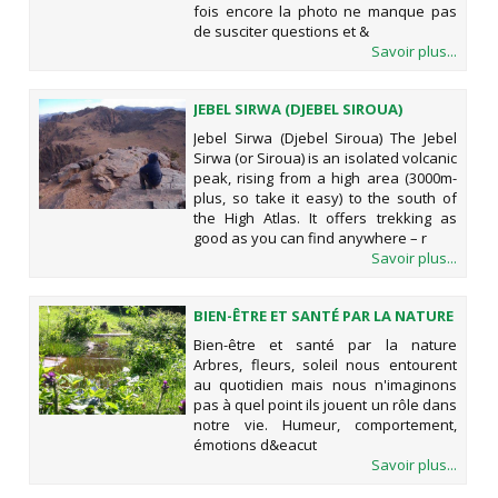
fois encore la photo ne manque pas
de susciter questions et &
Savoir plus...
JEBEL SIRWA (DJEBEL SIROUA)
Jebel Sirwa (Djebel Siroua) The Jebel
Sirwa (or Siroua) is an isolated volcanic
peak, rising from a high area (3000m-
plus, so take it easy) to the south of
the High Atlas. It offers trekking as
good as you can find anywhere – r
Savoir plus...
BIEN-ÊTRE ET SANTÉ PAR LA NATURE
Bien-être et santé par la nature
Arbres, fleurs, soleil nous entourent
au quotidien mais nous n'imaginons
pas à quel point ils jouent un rôle dans
notre vie. Humeur, comportement,
émotions d&eacut
Savoir plus...