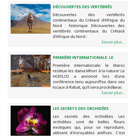
DÉCOUVERTES DES VERTÉBRÉS
CONTINENTAUX DU CRÉTACÉ
Découvertes des vertébrés
D’AFRIQUE DU NORD : HISTORIQUE
continentaux du Crétacé d’Afrique du
Nord : historique Découvertes des
vertébrés continentaux du Crétacé
d’Afrique du Nord :
Savoir plus...
PREMIÈRE INTERNATIONALE: LE
MAROC RESTITUE LES DAMA MHORR
Première internationale: le Maroc
À LA NATURE!
restitue les dama Mhorr à la nature! Le
HCEFLCD a annoncé lors d’une
conférence tenu aujourd’hui dans ses
locaux à Rabat, qu’il sera procéd&eac
Savoir plus...
LES SECRETS DES ORCHIDÉES
Les secrets des orchidées Les
orchidées sont de belles fleurs
exotiques qui, pour se reproduire,
utilisent d'incroyables artifices. C'est