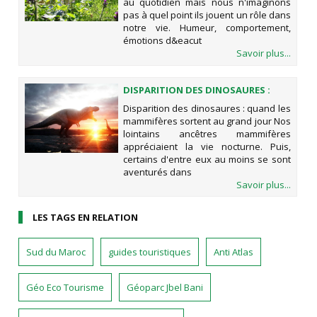
au quotidien mais nous n'imaginons
pas à quel point ils jouent un rôle dans
notre vie. Humeur, comportement,
émotions d&eacut
Savoir plus...
DISPARITION DES DINOSAURES :
QUAND LES MAMMIFÈRES SORTENT
Disparition des dinosaures : quand les
AU GRAND JOUR
mammifères sortent au grand jour Nos
lointains ancêtres mammifères
appréciaient la vie nocturne. Puis,
certains d'entre eux au moins se sont
aventurés dans
Savoir plus...
LES TAGS EN RELATION
Sud du Maroc
guides touristiques
Anti Atlas
Géo Eco Tourisme
Géoparc Jbel Bani