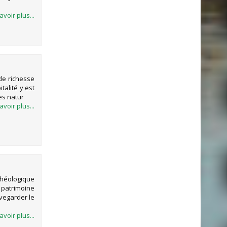
avoir plus...
de richesse
talité y est
es natur
avoir plus...
 POUR LA
héologique
u patrimoine
uvegarder le
avoir plus...