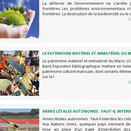
DURABILITÉ
La défense de l’environnement ne s’arrête
frontières Les problèmes environnementaux n’
frontières. La destruction de la biodiversité ou l
S
LE PATRIMOINE MATÉRIEL ET IMMATÉRIEL DU 
(GÉOPARC JBEL BANI)
Le patrimoine matériel et immatériel du Maroc (G
Bani) Exposition bibliographique mettant en lumi
patrimoine culturel marocain, dont certains éléme
sur la l
S
ARMES LÉTALES AUTONOMES : FAUT-IL INTERDI
ROBOTS TUEURS ?
Armes létales autonomes : faut-il interdire les rob
Aux Nations Unies, quelques pays viennent de
mise en place d'un traité d'interdiction de