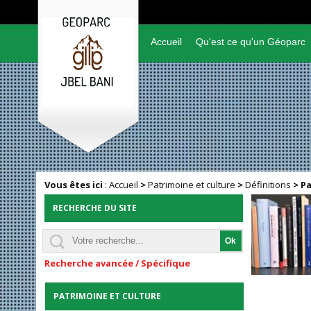
Accueil
Qu'est ce qu'un Géoparc
Vous êtes ici
:
Accueil
>
Patrimoine et culture
>
Définitions
>
Pa
RECHERCHE DU SITE
Recherche avancée / Spécifique
PATRIMOINE ET CULTURE