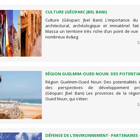
CULTURE (GÉOPARC JBEL BANI)
Culture (Géoparc Jbel Bani) L'importance du 
architectural, archéologique et immatériel fa
Massa un territoire très riche d’un point de vue 
nombreux év&eg
S
RÉGION GUELMIM-OUED NOUN: DES POTENTIA
ÉNORMES ET DES PERSPECTIVES DE DÉVELOPP
Région Guelmim-Oued Noun: Des potentialités 
PROMETTEUSES (GÉOPARC JBEL BANI)
des perspectives de développement pro
(Géoparc Jbel Bani) Les provinces de la régi
Oued Noun, qui s’éten
S
DÉFENSE DE L'ENVIRONNEMENT- PARTENAIRES 