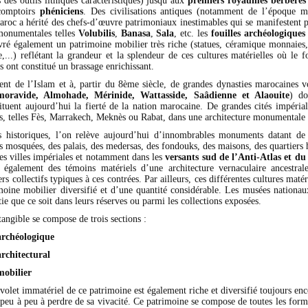
 des outils lithiques caractéristiques) jusqu’aux
premiers royaumes berbères
comptoirs
phéniciens
. Des civilisations antiques (notamment de l’époque m
aroc a hérité des chefs-d’œuvre patrimoniaux inestimables qui se manifestent p
 monumentales telles
Volubilis
,
Banasa
,
Sala
, etc. les
fouilles archéologiques
livré également un patrimoine mobilier très riche (statues, céramique monnaies,
,...) reflétant la grandeur et la splendeur de ces cultures matérielles où le f
s ont constitué un brassage enrichissant.
nt de l’Islam et à, partir du 8ème siècle, de grandes dynasties marocaines v
lmoravide, Almohade, Mérinide, Wattasside, Saâdienne et Alaouite
) do
tituent aujourd’hui la fierté de la nation marocaine. De grandes cités impérial
tes, telles Fès, Marrakech, Meknès ou Rabat, dans une architecture monumentale
s historiques, l’on relève aujourd’hui d’innombrables monuments datant de 
s mosquées, des palais, des medersas, des fondouks, des maisons, des quartiers h
es villes impériales et notamment dans les
versants sud de l’Anti-Atlas et d
également des témoins matériels d’une architecture vernaculaire ancestral
ers collectifs typiques à ces contrées. Par ailleurs, ces différentes cultures matér
moine mobilier diversifié et d’une quantité considérable. Les musées nationau
ie que ce soit dans leurs réserves ou parmi les collections exposées.
angible se compose de trois sections :
archéologique
rchitectural
mobilier
e volet immatériel de ce patrimoine est également riche et diversifié toujours en
eu à peu à perdre de sa vivacité. Ce patrimoine se compose de toutes les form