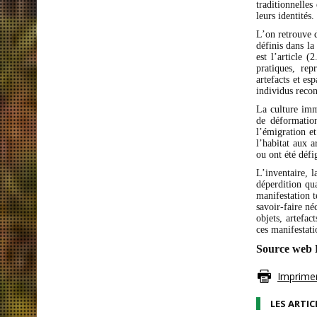
traditionnelles
leurs identités.
L’on retrouve 
définis dans l
est l’article 
pratiques, rep
artefacts et es
individus recon
La culture imm
de déformatio
l’émigration et
l’habitat aux a
ou ont été déf
L’inventaire, l
déperdition qu
manifestation t
savoir-faire né
objets, artefac
ces manifestati
Source web P
Imprimer 
LES ARTIC