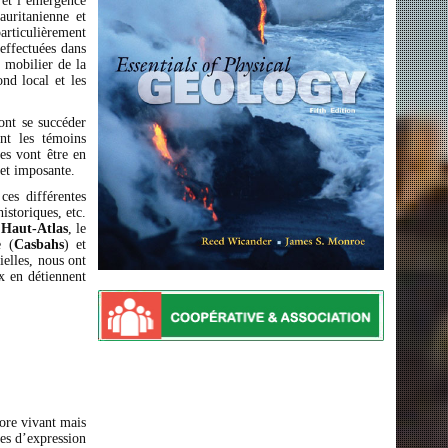
et l’émergence
auritanienne et
articulièrement
effectuées dans
 mobilier de la
ond local et les
ont se succéder
nt les témoins
es vont être en
 et imposante.
ces différentes
istoriques, etc.
u Haut-Atlas
, le
e (
Casbahs
) et
ielles, nous ont
x en détiennent
core vivant mais
es d’expression