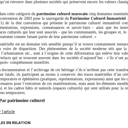
 qu’on retrouve dans plusieurs sociétés qui préservent encore les valeurs classi
dans cette catégorie du
patrimoine culturel marocain
cinq domaines essentiels 
a convention de 2003 pour la sauvegarde du
Patrimoine Culturel Immatériel
:
(2.1) de la dite convention qui présente le patrimoine culturel immatériel co
résentations, expressions, connaissances et savoir-faire - ainsi que les instr
paces culturels qui leur sont associés - que les communautés, les groupes et, le 
naissent comme faisant partie de leur patrimoine culturel. »
atérielle est un domaine très sensible puisqu’il se trouve constamment menac
n voire de disparition. Des phénomènes de la société moderne tels que la 
 l’urbanisation etc., sont à l’origine de cette déformation qui enlève leur val
rtefacts qui se trouvent souvent dans les sociétés d’aujourd’hui - s’ils n’ont p
igurés- complètement muséifiés.
a documentation et l’archivage de cet héritage s’ils n’arrêtent pas cette transfo
asi fatale, ils participent au moins à conserver des traces matérielles d’un ce
emporaires et éphémères (pratiques, représentations, expressions) ainsi que les 
cessaires pour l’exécution de ces manifestations, mais aussi les éléments meubl
ts) et les cadres bâtis et naturels (espaces culturels) qui sont utilisés pour la r
ons temporaires.
ar patrimoine culturel
l'article
LES EN RELATION