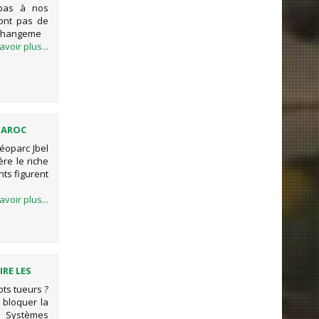
 pas à nos
ont pas de
e changeme
avoir plus...
MAROC
éoparc Jbel
ère le riche
nts figurent
avoir plus...
RE LES
ots tueurs ?
 bloquer la
s Systèmes