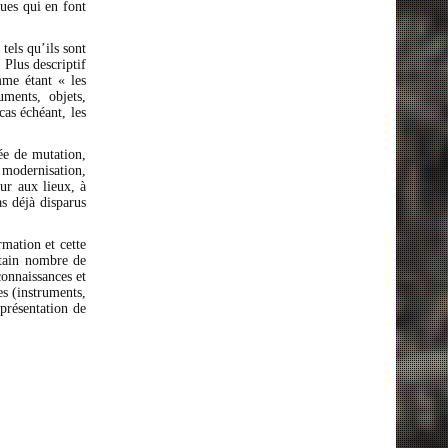
ques qui en font
tels qu’ils sont
 Plus descriptif
mme étant « les
uments, objets,
cas échéant, les
ée de mutation,
modernisation,
eur aux lieux, à
as déjà disparus
rmation et cette
rtain nombre de
connaissances et
es (instruments,
eprésentation de