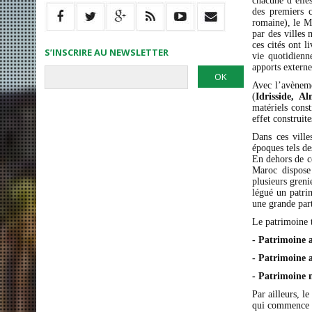
chacune d’elles
des premiers 
romaine), le M
par des villes
ces cités ont 
S’INSCRIRE AU NEWSLETTER
vie quotidienne
apports externe
Avec l’avèneme
(
Idrisside, A
matériels cons
effet construi
Dans ces ville
époques tels de
En dehors de c
Maroc dispose 
plusieurs greni
légué un patri
une grande part
Le patrimoine t
- Patrimoine 
- Patrimoine a
- Patrimoine 
Par ailleurs, l
qui commence p