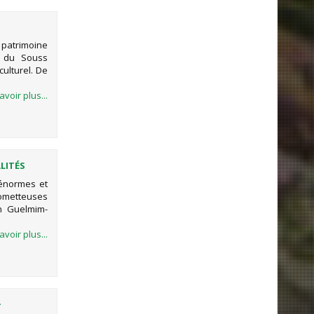
patrimoine
it du Souss
culturel. De
avoir plus...
LITÉS
EMENT
énormes et
metteuses
on Guelmim-
avoir plus...
-