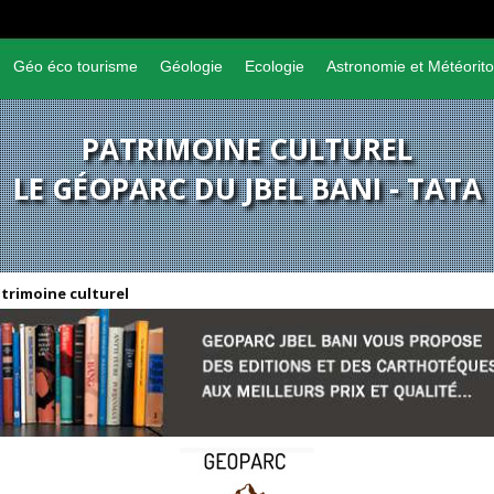
Géo éco tourisme
Géologie
Ecologie
Astronomie et Météorito
PATRIMOINE CULTUREL
LE GÉOPARC DU JBEL BANI - TATA
trimoine culturel