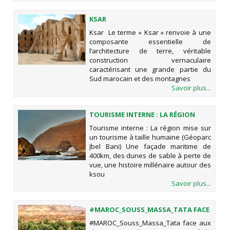
KSAR
Ksar Le terme « Ksar » renvoie à une
composante essentielle de
l’architecture de terre, véritable
construction vernaculaire
caractérisant une grande partie du
Sud marocain et des montagnes
Savoir plus...
TOURISME INTERNE : LA RÉGION
MISE SUR UN TOURISME À TAILLE
Tourisme interne : La région mise sur
HUMAINE (GÉOPARC JBEL BANI)
un tourisme à taille humaine (Géoparc
Jbel Bani) Une façade maritime de
400km, des dunes de sable à perte de
vue, une histoire millénaire autour des
ksou
Savoir plus...
#MAROC_SOUSS_MASSA_TATA FACE
AUX CHANGEMENTS CLIMATIQUES:
#MAROC_Souss_Massa_Tata face aux
LA RARETÉ DE L’EAU, LE GRAND DÉFI