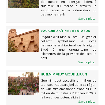
de mettre en exergue l’identité
culturelle du Maroc à travers la
structuration et la valorisation du
patrimoine mat&
Savoir plus...
L’AGADIR D’AÏT KINE À TATA : UN
GRENIER COLLECTIF SYMBOLISANT
L’Agadir d’Aït Kine à Tata : un grenier
LE RICHE PATRIMOINE
collectif symbolisant le riche
ARCHITECTURAL DE LA RÉGION
patrimoine architectural de la région
Situé à une cinquantaine de
kilomètres de la province de Tata, le
petit
Savoir plus...
GUELMIM VEUT ACCUEILLIR UN
MILLION DE TOURISTES (GÉOPARC
Guelmim veut accueillir un million de
JBEL BANI)
touristes (Géoparc Jbel Bani) La région
de Guelmim ambitionne d’accueillir un
million de touristes à l’Horizon 2020, à
la faveur des potentialités t
Savoir plus...