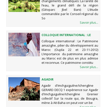
changements climatiques: La rareté de
DE LA RÉGION (GÉOPARC JBEL BANI)
l’eau, le grand défi de la région
(Géoparc Jbel Bani) L’étude
commandée par le Conseil régional du
So
Savoir plus...
COLLOQUE INTERNATIONAL : LE
PATRIMOINE AMAZIGHE, PILIER DU
Colloque international : Le Patrimoine
DÉVELOPPEMENT AU MAROC (OUJDA
amazighe, pilier du développement au
22 ET 23-11-2012)
Maroc (Oujda 22 et 23-11-2012)
L’importance du patrimoine amazighe
au Maroc est de plus en plus admise
et reconnue. Ce patrimoine constitu
Savoir plus...
AGADIR
D'IMCHGUIGUILNE/ICHENGLINE
Agadir d'Imchguiguilne/Ichengline
GERARD DECQ 1 expérience sur Agadir
d'Imchguiguilne/Ichengline Grenier
collectif Sur la route qui, de Biougra,
mène à Aït-Baha on peut voir un be
Savoir plus...