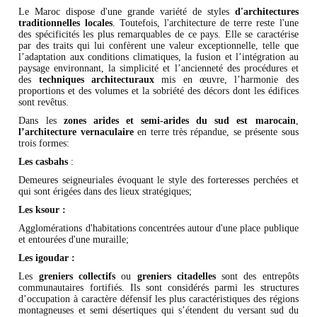
Le Maroc dispose d'une grande variété de styles
d'architectures
traditionnelles
locales
. Toutefois, l'architecture de terre reste l'une
des spécificités les plus remarquables de ce pays. Elle se caractérise
par des traits qui lui confèrent une valeur exceptionnelle, telle que
l’adaptation aux conditions climatiques, la fusion et l’intégration au
paysage environnant, la simplicité et l’ancienneté des procédures et
des
techniques architecturaux
mis en œuvre, l’harmonie des
proportions et des volumes et la sobriété des décors dont les édifices
sont revêtus.
Dans les
zones arides et semi-arides du sud est marocain
,
l’architecture vernaculaire
en terre très répandue, se présente sous
trois formes:
Les
casbahs
:
Demeures seigneuriales évoquant le style des forteresses perchées et
qui sont érigées dans des lieux stratégiques;
Les ksour :
Agglomérations d'habitations concentrées autour d'une place publique
et entourées d'une muraille;
Les igoudar :
Les
greniers collectifs
ou
greniers citadelles
sont des entrepôts
communautaires fortifiés. Ils sont considérés parmi les structures
d’occupation à caractère défensif les plus caractéristiques des régions
montagneuses et semi désertiques qui s’étendent du versant sud du