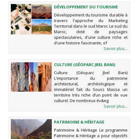
DÉVELOPPEMENT DU TOURISME
DURABLE À TRAVERS L'APPROCHE
Développement du tourisme durable à
DU MARKETING TERRITORIAL DANS
travers l'approche du Marketing
LE SUD MAROC
Territorial dans le sud Maroc Le sud du
Maroc, doté de paysages
spectaculaires, d'une culture riche et
d'une histoire fascinante, of
Savoir plus...
CULTURE (GÉOPARC JBEL BANI)
Culture (Géoparc Jbel Bani)
L'importance du patrimoine
architectural, archéologique et
immatériel fait du Souss Massa un
territoire très riche d’un point de vue
culturel. De nombreux év&eg
Savoir plus...
PATRIMOINE & HÉRITAGE
Patrimoine & Héritage Le programme
Patrimoine & Héritage a pour objectifs