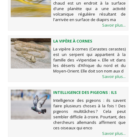
chaud est un endroit à la surface
d'une planète qui a une activité
volcanique régulière résultant de
l'arrivée en surface de diapirs ma
Savoir plus...
LA VIPÈRE À CORNES
La vipère à cornes (Cerastes cerastes)
est un serpent qui appartient à la
famille des «Viperidae ». Elle vit dans
les déserts d’Afrique du nord et du
Moyen-Orient. Elle doit son nom aux d
Savoir plus...
INTELLIGENCE DES PIGEONS : ILS
SAVENT FAIRE PLUSIEURS CHOSES À
Intelligence des pigeons : ils savent
LA FOIS !
faire plusieurs choses à la fois ! Des
pigeons multitâches ? Cela peut
sembler difficile à croire. Pourtant, des
chercheurs allemands affirment que
ces oiseaux qui enco
Savoir plus...