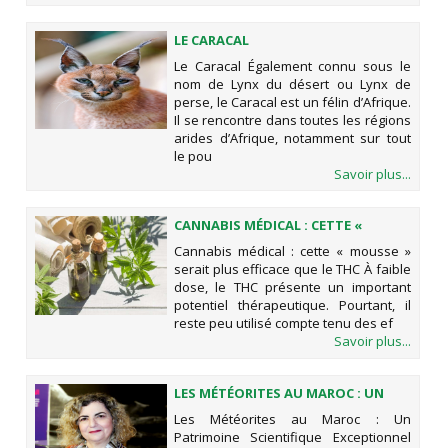
LE CARACAL
Le Caracal Également connu sous le
nom de Lynx du désert ou Lynx de
perse, le Caracal est un félin d’Afrique.
Il se rencontre dans toutes les régions
arides d’Afrique, notamment sur tout
le pou
Savoir plus...
CANNABIS MÉDICAL : CETTE «
MOUSSE » SERAIT PLUS EFFICACE
Cannabis médical : cette « mousse »
QUE LE THC
serait plus efficace que le THC À faible
dose, le THC présente un important
potentiel thérapeutique. Pourtant, il
reste peu utilisé compte tenu des ef
Savoir plus...
LES MÉTÉORITES AU MAROC : UN
PATRIMOINE SCIENTIFIQUE
Les Météorites au Maroc : Un
EXCEPTIONNEL ET LES ENJEUX DE
Patrimoine Scientifique Exceptionnel
L'EXPOSITION ATTARIK