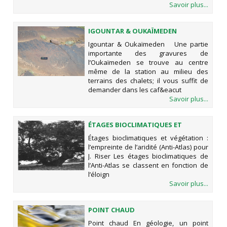
Savoir plus...
IGOUNTAR & OUKAÏMEDEN
Igountar & Oukaïmeden Une partie
importante des gravures de
l’Oukaïmeden se trouve au centre
même de la station au milieu des
terrains des chalets; il vous suffit de
demander dans les caf&eacut
Savoir plus...
ÉTAGES BIOCLIMATIQUES ET
VÉGÉTATION : L’EMPREINTE DE
Étages bioclimatiques et végétation :
L’ARIDITÉ (ANTI-ATLAS) POUR J.
l’empreinte de l’aridité (Anti-Atlas) pour
RISER
J. Riser Les étages bioclimatiques de
l’Anti-Atlas se classent en fonction de
l’éloign
Savoir plus...
POINT CHAUD
Point chaud En géologie, un point