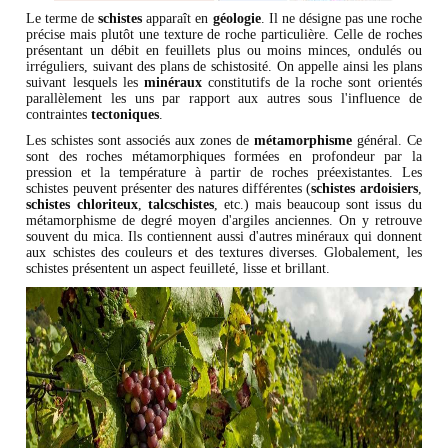
Le terme de
schistes
apparaît en
géologie
. Il ne désigne pas une roche
précise mais plutôt une texture de roche particulière. Celle de roches
présentant un débit en feuillets plus ou moins minces, ondulés ou
irréguliers, suivant des plans de schistosité. On appelle ainsi les plans
suivant lesquels les
minéraux
constitutifs de la roche sont orientés
parallèlement les uns par rapport aux autres sous l'influence de
contraintes
tectoniques
.
Les schistes sont associés aux zones de
métamorphisme
général. Ce
sont des roches métamorphiques formées en profondeur par la
pression et la température à partir de roches préexistantes. Les
schistes peuvent présenter des natures différentes (
schistes ardoisiers
,
schistes chloriteux
,
talcschistes
, etc.) mais beaucoup sont issus du
métamorphisme de degré moyen d'argiles anciennes. On y retrouve
souvent du mica. Ils contiennent aussi d'autres minéraux qui donnent
aux schistes des couleurs et des textures diverses. Globalement, les
schistes présentent un aspect feuilleté, lisse et brillant.