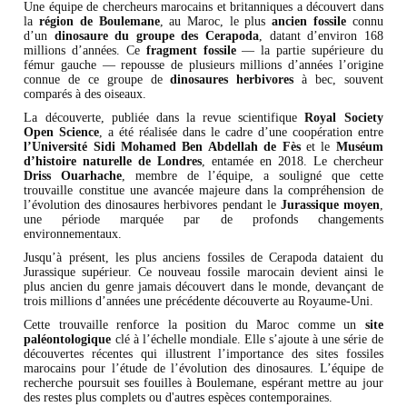
Une équipe de chercheurs marocains et britanniques a découvert dans
la
région de Boulemane
, au Maroc, le plus
ancien fossile
connu
d’un
dinosaure du groupe des Cerapoda
, datant d’environ 168
millions d’années. Ce
fragment fossile
— la partie supérieure du
fémur gauche — repousse de plusieurs millions d’années l’origine
connue de ce groupe de
dinosaures herbivores
à bec, souvent
comparés à des oiseaux.
La découverte, publiée dans la revue scientifique
Royal Society
Open Science
, a été réalisée dans le cadre d’une coopération entre
l’Université Sidi Mohamed Ben Abdellah de Fès
et le
Muséum
d’histoire naturelle de Londres
, entamée en 2018. Le chercheur
Driss Ouarhache
, membre de l’équipe, a souligné que cette
trouvaille constitue une avancée majeure dans la compréhension de
l’évolution des dinosaures herbivores pendant le
Jurassique moyen
,
une période marquée par de profonds changements
environnementaux.
Jusqu’à présent, les plus anciens fossiles de Cerapoda dataient du
Jurassique supérieur. Ce nouveau fossile marocain devient ainsi le
plus ancien du genre jamais découvert dans le monde, devançant de
trois millions d’années une précédente découverte au Royaume-Uni.
Cette trouvaille renforce la position du Maroc comme un
site
paléontologique
clé à l’échelle mondiale. Elle s’ajoute à une série de
découvertes récentes qui illustrent l’importance des sites fossiles
marocains pour l’étude de l’évolution des dinosaures. L’équipe de
recherche poursuit ses fouilles à Boulemane, espérant mettre au jour
des restes plus complets ou d'autres espèces contemporaines.