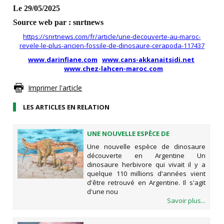
Le 29/05/2025
Source web par : snrtnews
https://snrtnews.com/fr/article/une-decouverte-au-maroc-
revele-le-plus-ancien-fossile-de-dinosaure-cerapoda-117437
www.darinfiane.com
www.cans-akkanaitsidi.net
www.chez-lahcen-maroc.com
Imprimer l'article
LES ARTICLES EN RELATION
UNE NOUVELLE ESPÈCE DE
DINOSAURE DÉCOUVERTE EN
Une nouvelle espèce de dinosaure
ARGENTINE
découverte en Argentine Un
dinosaure herbivore qui vivait il y a
quelque 110 millions d'années vient
d'être retrouvé en Argentine. Il s'agit
d'une nou
Savoir plus...