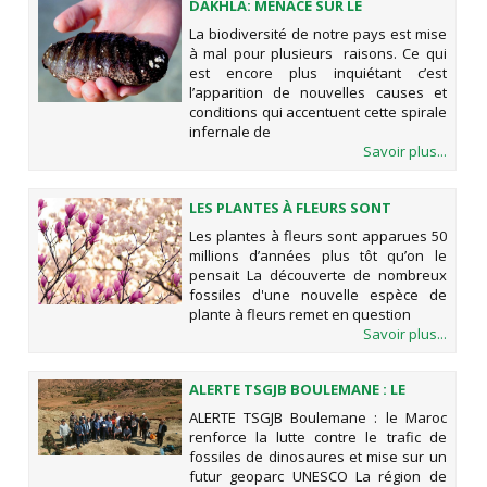
DAKHLA: MENACE SUR LE
CONCOMBRE DE MER
La biodiversité de notre pays est mise
à mal pour plusieurs raisons. Ce qui
est encore plus inquiétant c’est
l’apparition de nouvelles causes et
conditions qui accentuent cette spirale
infernale de
Savoir plus...
LES PLANTES À FLEURS SONT
APPARUES 50 MILLIONS D’ANNÉES
Les plantes à fleurs sont apparues 50
PLUS TÔT QU’ON LE PENSAIT
millions d’années plus tôt qu’on le
pensait La découverte de nombreux
fossiles d'une nouvelle espèce de
plante à fleurs remet en question
Savoir plus...
ALERTE TSGJB BOULEMANE : LE
MAROC RENFORCE LA LUTTE
ALERTE TSGJB Boulemane : le Maroc
CONTRE LE TRAFIC DE FOSSILES DE
renforce la lutte contre le trafic de
DINOSAURES ET MISE SUR UN
fossiles de dinosaures et mise sur un
FUTUR GEOPARC UNESCO
futur geoparc UNESCO La région de