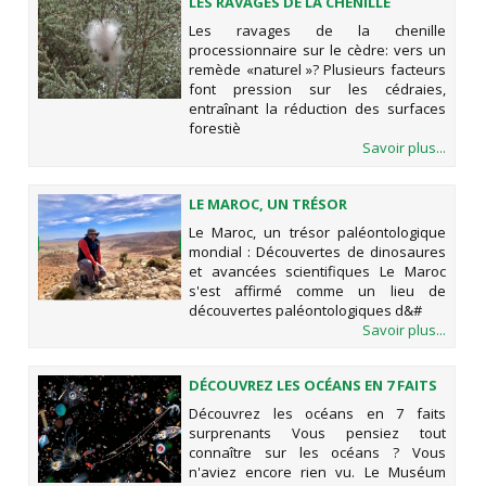
LES RAVAGES DE LA CHENILLE
PROCESSIONNAIRE SUR LE CÈDRE:
Les ravages de la chenille
VERS UN REMÈDE «NATUREL »?
processionnaire sur le cèdre: vers un
remède «naturel »? Plusieurs facteurs
font pression sur les cédraies,
entraînant la réduction des surfaces
forestiè
Savoir plus...
LE MAROC, UN TRÉSOR
PALÉONTOLOGIQUE MONDIAL :
Le Maroc, un trésor paléontologique
DÉCOUVERTES DE DINOSAURES ET
mondial : Découvertes de dinosaures
AVANCÉES SCIENTIFIQUES
et avancées scientifiques Le Maroc
s'est affirmé comme un lieu de
découvertes paléontologiques d&#
Savoir plus...
DÉCOUVREZ LES OCÉANS EN 7 FAITS
SURPRENANTS
Découvrez les océans en 7 faits
surprenants Vous pensiez tout
connaître sur les océans ? Vous
n'aviez encore rien vu. Le Muséum