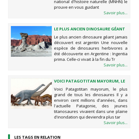
national d'histoire naturelle (MNHN) le
prouve en vous guidant
Savoir plus...
LE PLUS ANCIEN DINOSAURE GÉANT
JAMAIS DÉCOUVERT EST ARGENTIN
Le plus ancien dinosaure géant jamais
découvert est argentin Une nouvelle
espèce de dinosaures herbivores a
été découverte en Argentine : Ingentia
prima. Celle-ci vivait à la fin du Tr
Savoir plus...
VOICI PATAGOTITAN MAYORUM, LE
PLUS GRAND DE TOUS LES
Voici Patagotitan mayorum, le plus
DINOSAURES
grand de tous les dinosaures Il y a
environ cent millions d'années, dans
l'actuelle Patagonie, des jeunes
titanosaures vivaient dans une plaine
d'inondation qui deviendra plus tar
Savoir plus...
LES TAGS EN RELATION