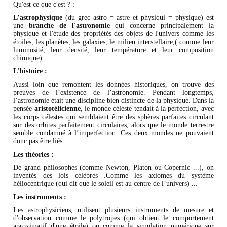
Qu'est ce que c'est ? :
L’astrophysique
(du grec astro = astre et physiqui = physique) est
une
branche de l'astronomie
qui concerne principalement la
physique et l'étude des propriétés des objets de l'univers comme les
étoiles, les planètes, les galaxies, le milieu interstellaire,( comme leur
luminosité, leur densité, leur température et leur composition
chimique).
L'histoire :
Aussi loin que remontent les données historiques, on trouve des
preuves de l’existence de l’astronomie. Pendant longtemps,
l’astronomie était une discipline bien distincte de la physique. Dans la
pensée
aristotélicienne
, le monde céleste tendait à la perfection, avec
les corps célestes qui semblaient être des sphères parfaites circulant
sur des orbites parfaitement circulaires, alors que le monde terrestre
semble condamné à l’imperfection. Ces deux mondes ne pouvaient
donc pas être liés.
Les théories :
De grand philosophes (comme Newton, Platon ou Copernic ...), on
inventés des lois célèbres .Comme les axiomes du système
héliocentrique (qui dit que le soleil est au centre de l’univers) ...
Les instruments :
Les astrophysiciens, utilisent plusieurs instruments de mesure et
d'observation comme le polytropes (qui obtient le comportement
aproximatif d'une étoile) ou comme la simulation numérique sur