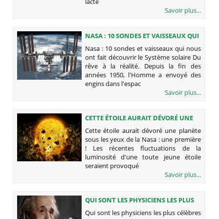
lacté
Savoir plus...
NASA : 10 SONDES ET VAISSEAUX QUI
NOUS ONT FAIT DÉCOUVRIR LE
Nasa : 10 sondes et vaisseaux qui nous
SYSTÈME SOLAIRE
ont fait découvrir le Système solaire Du
rêve à la réalité. Depuis la fin des
années 1950, l'Homme a envoyé des
engins dans l'espac
Savoir plus...
CETTE ÉTOILE AURAIT DÉVORÉ UNE
PLANÈTE SOUS LES YEUX DE LA NASA
Cette étoile aurait dévoré une planète
: UNE PREMIÈRE !
sous les yeux de la Nasa : une première
! Les récentes fluctuations de la
luminosité d'une toute jeune étoile
seraient provoqué
Savoir plus...
QUI SONT LES PHYSICIENS LES PLUS
CÉLÈBRES ?
Qui sont les physiciens les plus célèbres