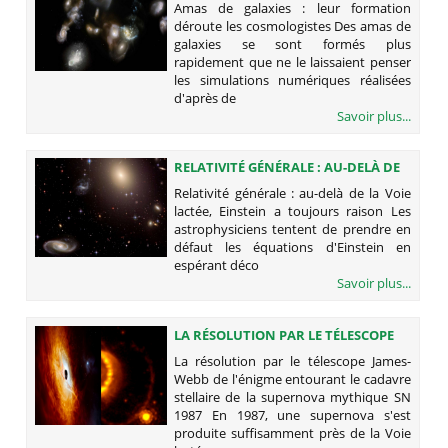
Amas de galaxies : leur formation
COSMOLOGISTES
déroute les cosmologistes Des amas de
galaxies se sont formés plus
rapidement que ne le laissaient penser
les simulations numériques réalisées
d'après de
Savoir plus...
RELATIVITÉ GÉNÉRALE : AU-DELÀ DE
LA VOIE LACTÉE, EINSTEIN A
Relativité générale : au-delà de la Voie
TOUJOURS RAISON
lactée, Einstein a toujours raison Les
astrophysiciens tentent de prendre en
défaut les équations d'Einstein en
espérant déco
Savoir plus...
LA RÉSOLUTION PAR LE TÉLESCOPE
JAMES-WEBB DE L'ÉNIGME
La résolution par le télescope James-
ENTOURANT LE CADAVRE STELLAIRE
Webb de l'énigme entourant le cadavre
DE LA SUPERNOVA MYTHIQUE SN
stellaire de la supernova mythique SN
1987
1987 En 1987, une supernova s'est
produite suffisamment près de la Voie