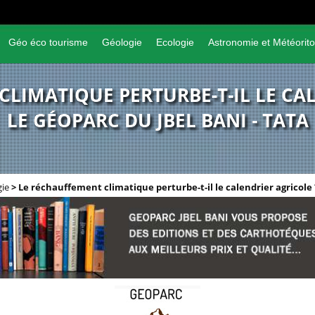
Géo éco tourisme
Géologie
Ecologie
Astronomie et Météorito
LIMATIQUE PERTURBE-T-IL LE CA
LE GÉOPARC DU JBEL BANI - TATA
gie
>
Le réchauffement climatique perturbe-t-il le calendrier agricole 