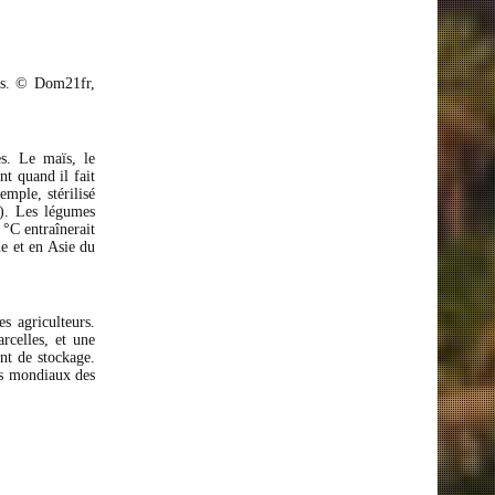
ns. © Dom21fr,
es. Le maïs, le
nt quand il fait
emple, stérilisé
i). Les légumes
 °C entraînerait
e et en Asie du
s agriculteurs.
rcelles, et une
nt de stockage.
rs mondiaux des