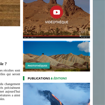
le ?
PHOTOTHÉQUES
es récoltes sont
elles qui seront
PUBLICATIONS
& ÉDITIONS
r du changement
rès précisément
met aujourd'hui
ratures a ainsi
les.