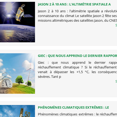
JASON 2 À 10 ANS : L'ALTIMÉTRIE SPATIALE A
RÉVOLUTIONNÉ NOTRE CONNAISSANCE DU CL
Jason 2 à 10 ans : l'altimétrie spatiale a révolu
connaissance du climat Le satellite Jason 2 fête ses
missions altimétriques des satellites Jason, du CNES
S
GIEC : QUE NOUS APPREND LE DERNIER RAPPOR
RÉCHAUFFEMENT CLIMATIQUE ?
Giec : que nous apprend le dernier rapp
réchauffement climatique ? Si le réchauffement
venait à dépasser les +1,5 °C, les conséquenc
sévères. Tant p
S
PHÉNOMÈNES CLIMATIQUES EXTRÊMES : LE
RÉCHAUFFEMENT PARFOIS SEUL EN CAUSE
Phénomènes climatiques extrêmes : le réchauffem