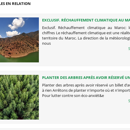
LES EN RELATION
EXCLUSIF. RÉCHAUFFEMENT CLIMATIQUE AU MA
DERNIERS CHIFFRES
Exclusif. Réchauffement climatique au Maroc: l
chiffres Le réchauffement climatique est une réalité
territoire du Maroc. La direction de la météorolog
nous
S
PLANTER DES ARBRES APRÈS AVOIR RÉSERVÉ UN
D’AVION NE SERT À RIEN
Planter des arbres après avoir réservé un billet d’a
à rien Arrêtons de planter n'importe où et n'imp
Pour lutter contre son éco-anxiét&e
S