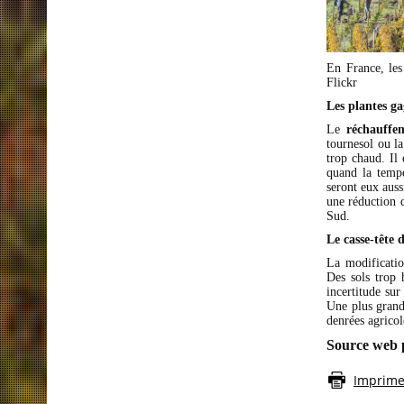
En France, le
Flickr
Les plantes ga
Le
réchauffe
tournesol ou la
trop chaud. Il 
quand la tempé
seront eux auss
une réduction 
Sud.
Le casse-tête 
La modificatio
Des sols trop 
incertitude su
Une plus grand
denrées agricol
Source web 
Imprimer