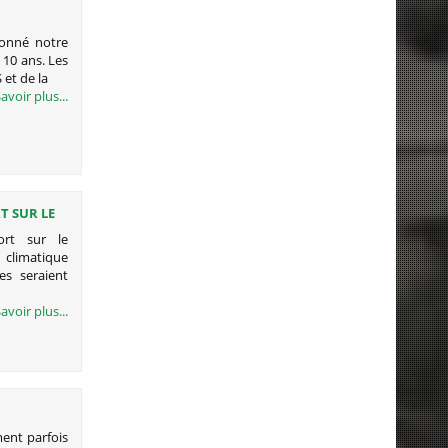
IMAT
tionné notre
 10 ans. Les
 et de la
avoir plus...
T SUR LE
ort sur le
 climatique
es seraient
avoir plus...
ent parfois