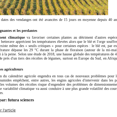
s dates des vendanges ont été avancées de 15 jours en moyenne depuis 40 a
gnantes et les perdantes
ment climatique
va favoriser certaines plantes au détriment d'autres espèc
 betterave apprécient les températures élevées alors que le blé et l'orge souffre
existe même des « seuils critiques » pour certaines espèces : le blé est, par ex
rature dépasse les 29 °C durant la phase de floraison (autour de la mi-ma
i à la peine. Selon une étude de 2018, une hausse globale des températures de 4
de près d'un tiers des récoltes de légumes, surtout en Europe du Sud, en Afriqu
des agriculteurs
n du calendrier agricole engendra en tous cas de nouveaux problèmes pour le
humides empêchent, entre autres, les engins agricoles d'intervenir dans les pa
r les volumes des récoltes risque d'engendrer des problèmes de dimensionneme
e variabilité climatique va aussi conduire à une plus grande volatilité des cou
es.
par:
futura sciences
 l'article