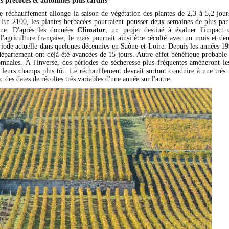
plus précoces et automnes plus tardifs
e réchauffement allonge la saison de végétation des plantes de 2,3 à 5,2 jour
 En 2100, les plantes herbacées pourraient pousser deux semaines de plus par
ine. D'après les données
Climator
, un projet destiné à évaluer l'impact
l'agriculture française, le maïs pourrait ainsi être récolté avec un mois et d
riode actuelle dans quelques décennies en Saône-et-Loire. Depuis les années 19
département ont déjà été avancées de 15 jours. Autre effet bénéfique probable :
omnales. À l'inverse, des périodes de sécheresse plus fréquentes amèneront les
 leurs champs plus tôt. Le réchauffement devrait surtout conduire à une très f
c des dates de récoltes très variables d'une année sur l'autre.