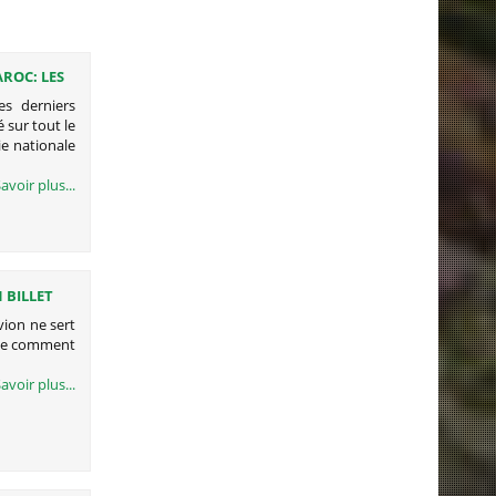
ROC: LES
es derniers
 sur tout le
ie nationale
avoir plus...
 BILLET
vion ne sert
orte comment
avoir plus...