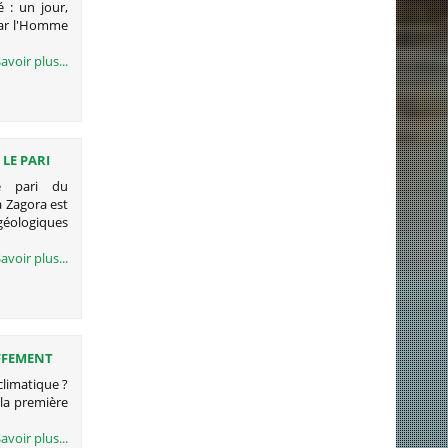
é : un jour,
par l'Homme
avoir plus...
LE PARI
Le pari du
à Zagora est
éologiques
avoir plus...
UFFEMENT
climatique ?
 la première
avoir plus...