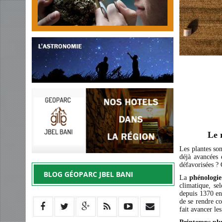
Le 
Les plantes son
déjà avancées e
défavorisées ?
BLOG GÉOPARC JBEL BANI
La
phénologie
climatique, sel
depuis 1370 en
de se rendre c
fait avancer le