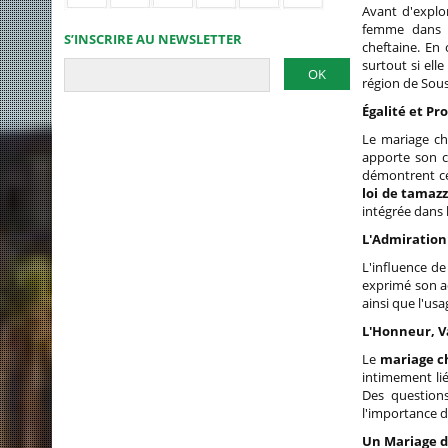
Avant d'explor
femme dans l
S’INSCRIRE AU NEWSLETTER
cheftaine. En
surtout si ell
région de Sous
Égalité et P
Le mariage ch
apporte son ca
démontrent ce
loi de tamazz
intégrée dans 
L'Admiration
L'influence d
exprimé son a
ainsi que l'usa
L'Honneur, V
Le
mariage c
intimement lié
Des question
l'importance d
Un Mariage d