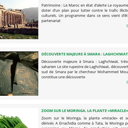
Patrimoine : Le Maroc en état d’alerte Le royaum
doter d’un plan pour lutter contre le trafic illici
culturels. Un programme dans ce sens vient d’êt
partenariat
S
DÉCOUVERTE MAJEURE À SMARA : LAGHCHIWAT
RUPESTRE SAHARIEN
Découverte majeure à Smara : Laghchiwat, trés
saharien Le site rupestre de Laghchiwat, découver
sud de Smara par le chercheur Mohammed Moul
constitue une découverte
S
ZOOM SUR LE MORINGA, LA PLANTE «MIRACLE» 
PRODUITS DÉRIVÉS
Zoom sur le Moringa, la plante «miracle» et s
dérivés A Errachidia comme à Tata, le Moringa p