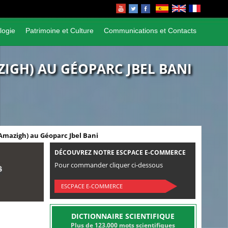
logie
Patrimoine et Culture
Communications et Contacts
ZIGH) AU GÉOPARC JBEL BANI
 (Amazigh) au Géoparc Jbel Bani
DÉCOUVREZ NOTRE ESCPACE E-COMMERCE
Pour commander cliquer ci-dessous
ESCPACE E-COMMERCE
DICTIONNAIRE SCIENTIFIQUE
Plus de 123.000 mots scientifiques