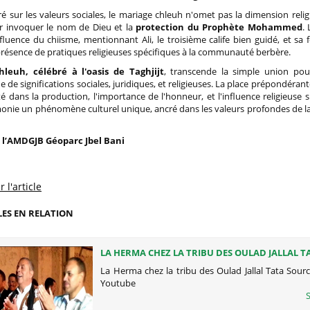
é sur les valeurs sociales, le mariage chleuh n'omet pas la dimension religi
 invoquer le nom de Dieu et la
protection du Prophète Mohammed
.
fluence du chiisme, mentionnant Ali, le troisième calife bien guidé, et s
présence de pratiques religieuses spécifiques à la communauté berbère.
leuh, célébré à l'oasis de Taghjijt
, transcende la simple union po
he de significations sociales, juridiques, et religieuses. La place prépondéran
té dans la production, l'importance de l'honneur, et l'influence religieuse s
monie un phénomène culturel unique, ancré dans les valeurs profondes de
 l’AMDGJB Géoparc Jbel Bani
 l'article
LES EN RELATION
LA HERMA CHEZ LA TRIBU DES OULAD JALLAL T
La Herma chez la tribu des Oulad Jallal Tata Sour
Youtube
S