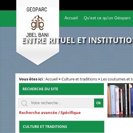
Accueil
Qu'est ce qu'un Géoparc
ENTRE RITUEL ET INSTITUTI
Vous êtes ici
:
Accueil
>
Culture et traditions
>
Les coutumes et t
RECHERCHE DU SITE
Recherche avancée / Spécifique
CULTURE ET TRADITIONS