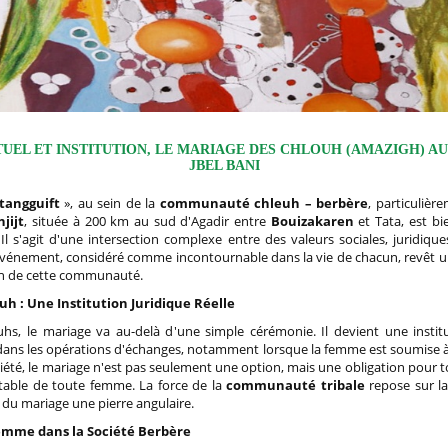
TUEL ET INSTITUTION, LE MARIAGE DES CHLOUH (AMAZIGH) A
JBEL BANI
tangguift
», au sein de la
communauté chleuh – berbère
, particulièr
jijt
, située à 200 km au sud d'Agadir entre
Bouizakaren
et Tata, est bi
Il s'agit d'une intersection complexe entre des valeurs sociales, juridiques
événement, considéré comme incontournable dans la vie de chacun, revêt 
ein de cette communauté.
h : Une Institution Juridique Réelle
uhs, le mariage va au-delà d'une simple cérémonie. Il devient une institu
 dans les opérations d'échanges, notamment lorsque la femme est soumise à
iété, le mariage n'est pas seulement une option, mais une obligation pour
itable de toute femme. La force de la
communauté tribale
repose sur la 
t du mariage une pierre angulaire.
Femme dans la Société Berbère