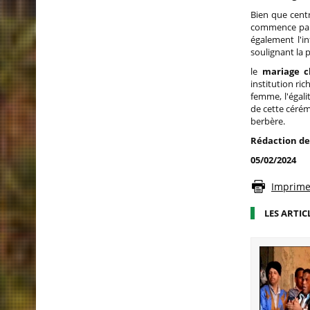
Bien que centr
commence par
également l'in
soulignant la 
le
mariage ch
institution ric
femme, l'égali
de cette céré
berbère.
Rédaction de
05/02/2024
Imprimer
LES ARTIC