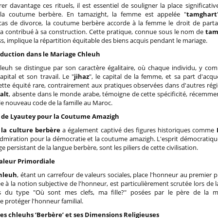
er davantage ces rituels, il est essentiel de souligner la place significativ
a coutume berbère. En tamazight, la femme est appelée "
tamghart
 cas de divorce, la coutume berbère accorde à la femme le droit de parta
e a contribué à sa construction. Cette pratique, connue sous le nom de
tam
s, implique la répartition équitable des biens acquis pendant le mariage.
roduction dans le Mariage Chleuh
leuh se distingue par son caractère égalitaire, où chaque individu, y com
pital et son travail. Le "
jihaz
", le capital de la femme, et sa part d'acquê
tte équité rare, contrairement aux pratiques observées dans d'autres régi
alt
, absente dans le monde arabe, témoigne de cette spécificité, récemme
le nouveau code de la famille au Maroc.
 de Lyautey pour la Coutume Amazigh
e
la culture berbère
a également captivé des figures historiques comme
dmiration pour la démocratie et la coutume amazigh. L'esprit démocratique
ge persistant de la langue berbère, sont les piliers de cette civilisation.
aleur Primordiale
hleuh
, étant un carrefour de valeurs sociales, place l'honneur au premier 
e à la notion subjective de l'honneur, est particulièrement scrutée lors de l
s du type "Où sont mes clefs, ma fille?" posées par le père de la ma
e protéger l'honneur familial.
es chleuhs ‘Berbère’ et ses Dimensions Religieuses