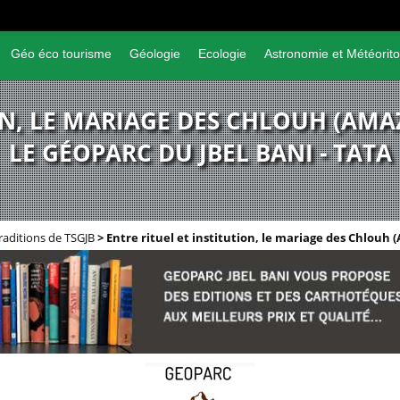
Géo éco tourisme
Géologie
Ecologie
Astronomie et Météorito
ON, LE MARIAGE DES CHLOUH (AMA
LE GÉOPARC DU JBEL BANI - TATA
raditions de TSGJB
>
Entre rituel et institution, le mariage des Chlouh