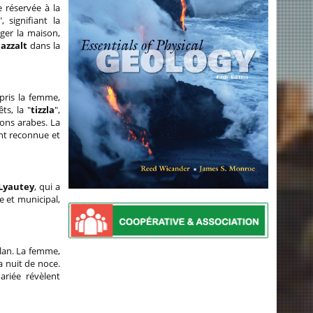
e réservée à la
", signifiant la
ger la maison,
azzalt
dans la
pris la femme,
ts, la "
tizzla
",
ons arabes. La
nt reconnue et
Lyautey
, qui a
 et municipal,
plan. La femme,
a nuit de noce.
riée révèlent