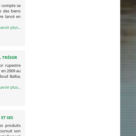
e compte se
te des biens
re lancé en
avoir plus...
, TRÉSOR
or rupestre
t en 2009 au
oud Baiba,
avoir plus...
ET SES
es produits
oursuit son