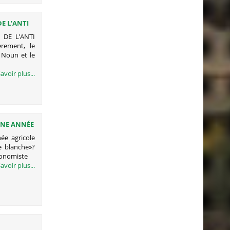
E L’ANTI
 DE L’ANTI
rement, le
 Noun et le
avoir plus...
 UNE ANNÉE
née agricole
e blanche»?
conomiste
avoir plus...