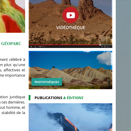
U GÉOPARC
ement célébré à
en plus qu'une
, affectives et
une importance
PHOTOTHÉQUES
tion juridique
PUBLICATIONS
& ÉDITIONS
 ces dernières.
 tout homme, et
stabilité de la