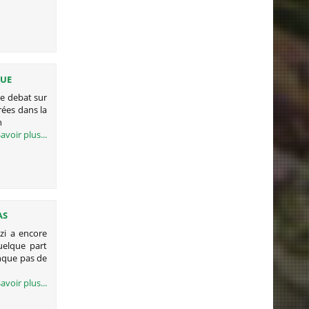
QUE
 le debat sur
rées dans la
n
avoir plus...
AS
izi a encore
quelque part
anque pas de
avoir plus...