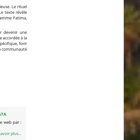
euse. Le rituel
 Le texte révèle
a femme Fatima,
ur devenir une
te accordée à la
pécifique, font
 la communauté
ATA
ce web par :
avoir plus...