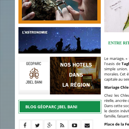
ENTRE RI
Le mariage, «
l'oasis de
Tagh
simple union. 
morales. Cet 
capitale au s
Mariage Chleu
Chez les Chle
réelle, ancrée
Dans cette soc
BLOG GÉOPARC JBEL BANI
le destin inév
famille, faisan
Place de la 