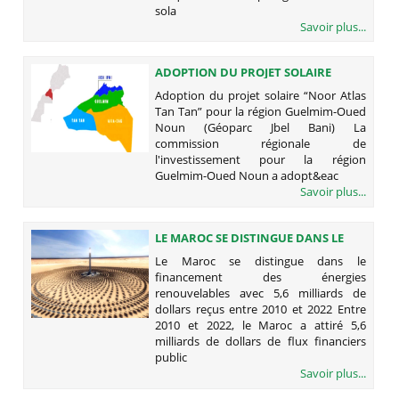
sola
Savoir plus...
ADOPTION DU PROJET SOLAIRE
“NOOR ATLAS TAN TAN” POUR LA
Adoption du projet solaire “Noor Atlas
RÉGION GUELMIM-OUED NOUN
Tan Tan” pour la région Guelmim-Oued
(GÉOPARC JBEL BANI)
Noun (Géoparc Jbel Bani) La
commission régionale de
l'investissement pour la région
Guelmim-Oued Noun a adopt&eac
Savoir plus...
LE MAROC SE DISTINGUE DANS LE
FINANCEMENT DES ÉNERGIES
Le Maroc se distingue dans le
RENOUVELABLES AVEC 5,6 MILLIARDS
financement des énergies
DE DOLLARS REÇUS ENTRE 2010 ET
renouvelables avec 5,6 milliards de
2022
dollars reçus entre 2010 et 2022 Entre
2010 et 2022, le Maroc a attiré 5,6
milliards de dollars de flux financiers
public
Savoir plus...