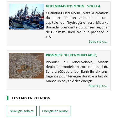
GUELMIM-OUED NOUN : VERS LA
CRÉATION DU PORT "TANTAN
Guelmim-Oued Noun : Vers la création
ATLANTIC" ET UNE CAPITALE DE
du port "Tantan Atlantic" et une
L'HYDROGÈNE VERT
capitale de l'hydrogène vert Mbarka
Bouaida, présidente du conseil régional
de Guelmim-Oued Noun, a proposé la
cr&
Savoir plus...
PIONNIER DU RENOUVELABLE,
MASEN DÉPLOIE LE MODÈLE
Pionnier du renouvelable, Masen
MAROCAIN AU SUD DU SAHARA
déploie le modèle marocain au sud du
(GÉOPARC JBEL BANI)
Sahara (Géoparc Jbel Bani) En dix ans,
l’agence pour l’énergie durable a fait du
Maroc un pays clé des énergie
Savoir plus...
LES TAGS EN RELATION
l’énergie solaire
Energie éolienne