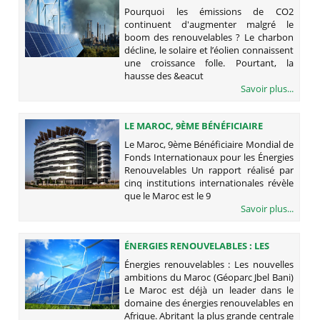
CONTINUENT D'AUGMENTER
Pourquoi les émissions de CO2
MALGRÉ LE BOOM DES
continuent d'augmenter malgré le
RENOUVELABLES ?
boom des renouvelables ? Le charbon
décline, le solaire et l’éolien connaissent
une croissance folle. Pourtant, la
hausse des &eacut
Savoir plus...
LE MAROC, 9ÈME BÉNÉFICIAIRE
MONDIAL DE FONDS
Le Maroc, 9ème Bénéficiaire Mondial de
INTERNATIONAUX POUR LES
Fonds Internationaux pour les Énergies
ÉNERGIES RENOUVELABLES
Renouvelables Un rapport réalisé par
cinq institutions internationales révèle
que le Maroc est le 9
Savoir plus...
ÉNERGIES RENOUVELABLES : LES
NOUVELLES AMBITIONS DU MAROC
Énergies renouvelables : Les nouvelles
(GÉOPARC JBEL BANI)
ambitions du Maroc (Géoparc Jbel Bani)
Le Maroc est déjà un leader dans le
domaine des énergies renouvelables en
Afrique. Abritant la plus grande centrale