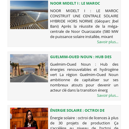
NOOR MIDELT I : LE MAROC
CONSTRUIT UNE CENTRALE SOLAIRE
NOOR MIDELT I : LE MAROC
HYBRIDE HORS NORME (GÉOPARC
CONSTRUIT UNE CENTRALE SOLAIRE
JBEL BANI)
HYBRIDE HORS NORME (Géoparc Jbel
Bani) Après la réussite de la méga-
centrale de Noor Ouarzazate (580 MW
de puissance solaire installée, mixant
Savoir plus...
GUELMIM-OUED NOUN : HUB DES
ÉNERGIES RENOUVELABLES ET
Guelmim-Oued Noun : Hub des
HYDROGÈNE VERT
énergies renouvelables et hydrogène
vert La région Guelmim-Oued Noun
ambitionne de capitaliser sur ses
nombreux atouts pour devenir un
acteur clé dans la transition énerg
Savoir plus...
ÉNERGIE SOLAIRE : OCTROI DE
LICENCES À PLUS DE 30 PROJETS DE
Énergie solaire : octroi de licences à plus
PRODUCTION
de 30 projets de production Ça
s’accélère au niveau de l’octroi de