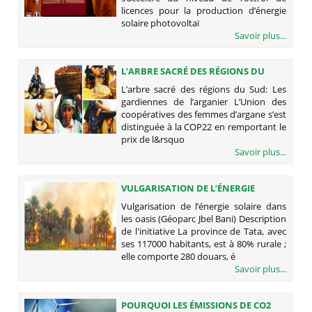
licences pour la production d’énergie
solaire photovoltaï
Savoir plus...
L’ARBRE SACRÉ DES RÉGIONS DU
SUD: LES GARDIENNES DE
L’arbre sacré des régions du Sud: Les
L’ARGANIER
gardiennes de l’arganier L’Union des
coopératives des femmes d’argane s’est
distinguée à la COP22 en remportant le
prix de l&rsquo
Savoir plus...
VULGARISATION DE L’ÉNERGIE
SOLAIRE DANS LES OASIS (GÉOPARC
Vulgarisation de l’énergie solaire dans
JBEL BANI)
les oasis (Géoparc Jbel Bani) Description
de l'initiative La province de Tata, avec
ses 117000 habitants, est à 80% rurale ;
elle comporte 280 douars, é
Savoir plus...
POURQUOI LES ÉMISSIONS DE CO2