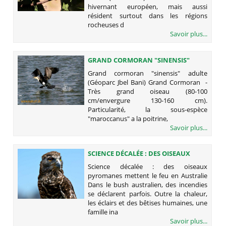
hivernant européen, mais aussi
résident surtout dans les régions
rocheuses d
Savoir plus...
GRAND CORMORAN "SINENSIS"
ADULTE (GÉOPARC JBEL BANI)
Grand cormoran "sinensis" adulte
(Géoparc Jbel Bani) Grand Cormoran -
Très grand oiseau (80-100
cm/envergure 130-160 cm).
Particularité, la sous-espèce
"maroccanus" a la poitrine,
Savoir plus...
SCIENCE DÉCALÉE : DES OISEAUX
PYROMANES METTENT LE FEU EN
Science décalée : des oiseaux
AUSTRALIE
pyromanes mettent le feu en Australie
Dans le bush australien, des incendies
se déclarent parfois. Outre la chaleur,
les éclairs et des bêtises humaines, une
famille ina
Savoir plus...