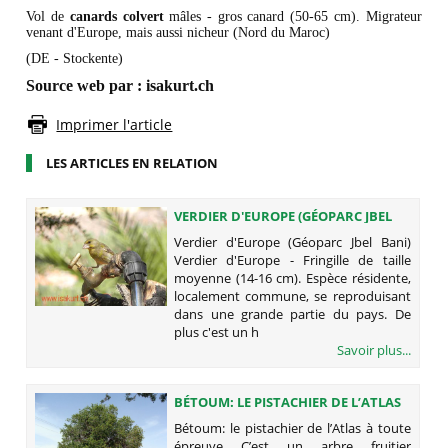
Vol de
canards colvert
mâles - gros canard (50-65 cm). Migrateur
venant d'Europe, mais aussi nicheur (Nord du Maroc)
(DE - Stockente)
Source web par : isakurt.ch
Imprimer l'article
LES ARTICLES EN RELATION
VERDIER D'EUROPE (GÉOPARC JBEL
BANI)
Verdier d'Europe (Géoparc Jbel Bani)
Verdier d'Europe - Fringille de taille
moyenne (14-16 cm). Espèce résidente,
localement commune, se reproduisant
dans une grande partie du pays. De
plus c'est un h
Savoir plus...
BÉTOUM: LE PISTACHIER DE L’ATLAS
À TOUTE ÉPREUVE
Bétoum: le pistachier de l’Atlas à toute
épreuve C’est un arbre fruitier