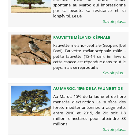
spontané au Maroc qui impressionne
par sa beauté, sa résistance et sa
longévité. Le Bé
Savoir plus...
FAUVETTE MÉLANO- CÉPHALE
(GÉOPARC JBEL BANI)
Fauvette mélano- céphale (Géoparc Jbel
Bani) Fauvette mélanocéphale mâle -
petite fauvette (13-14 cm). En hivers,
cette espèce est répandue dans tout le
pays, mais se reproduit s
Savoir plus...
AU MAROC, 15% DE LA FAUNE ET DE
FLORE MENACÉS D'EXTINCTION
Au Maroc, 15% de la faune et de flore
menacés d'extinction La surface des
forêts méditerranéennes a augmenté,
entre 2010 et 2015, de 2% soit 1,8
million d'hectares pour atteindre 88
millions
Savoir plus...