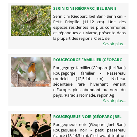
SERIN CINI (GÉOPARC JBEL BANI)
Serin cini (Géoparc Jbel Bani) Serin cini -
Petit Fringille (11-12 cm). Une des
espéces résidentes les plus communes
et répandues au Maroc, présente dans
la plupart des régions. C'est, de
Savoir plus...
ROUGEGORGE FAMILLIER (GÉOPARC
JBEL BANI)
Rougegorge famillier (Géoparc Jbel Bani)
Rougegorge familier - Passereau
rondelet (12,5-14 cm). Nicheur
sédentaire rare, hivernant venant
d'Europe, plus abondant au nord du
pays. (Paradis Nomade, région Ag
Savoir plus...
ROUGEQUEUE NOIR (GÉOPARC JBEL
BANI)
Rougequeue noir (Géoparc Jbel Bani)
Rougequeue noir - petit passereau
élancé (13-14.5 cm). C'est avant tout un