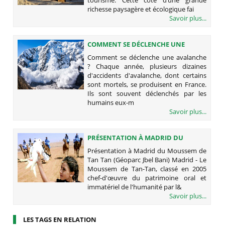
tourisme. Cette côte d’une grande
richesse paysagère et écologique fai
Savoir plus...
COMMENT SE DÉCLENCHE UNE
AVALANCHE ?
Comment se déclenche une avalanche
? Chaque année, plusieurs dizaines
d'accidents d'avalanche, dont certains
sont mortels, se produisent en France.
Ils sont souvent déclenchés par les
humains eux-m
Savoir plus...
PRÉSENTATION À MADRID DU
MOUSSEM DE TAN TAN (GÉOPARC
Présentation à Madrid du Moussem de
JBEL BANI)
Tan Tan (Géoparc Jbel Bani) Madrid - Le
Moussem de Tan-Tan, classé en 2005
chef-d'œuvre du patrimoine oral et
immatériel de l'humanité par l&
Savoir plus...
LES TAGS EN RELATION