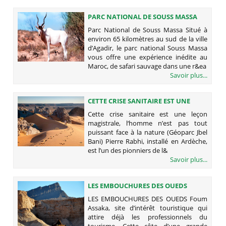
PARC NATIONAL DE SOUSS MASSA
Parc National de Souss Massa Situé à
environ 65 kilomètres au sud de la ville
d’Agadir, le parc national Souss Massa
vous offre une expérience inédite au
Maroc, de safari sauvage dans une r&ea
Savoir plus...
CETTE CRISE SANITAIRE EST UNE
LEÇON MAGISTRALE, L‘HOMME N’EST
Cette crise sanitaire est une leçon
PAS TOUT PUISSANT FACE À LA
magistrale, l‘homme n’est pas tout
NATURE (GÉOPARC JBEL BANI)
puissant face à la nature (Géoparc Jbel
Bani) Pierre Rabhi, installé en Ardèche,
est l’un des pionniers de l&
Savoir plus...
LES EMBOUCHURES DES OUEDS
LES EMBOUCHURES DES OUEDS Foum
Assaka, site d’intérêt touristique qui
attire déjà les professionnels du