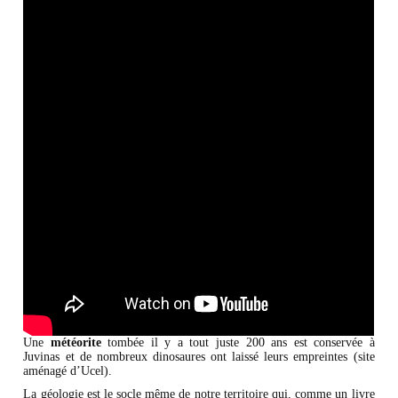
Une
météorite
tombée il y a tout juste 200 ans est conservée à
Juvinas et de nombreux dinosaures ont laissé leurs empreintes (site
aménagé d’Ucel).
La géologie est le socle même de notre territoire qui, comme un livre