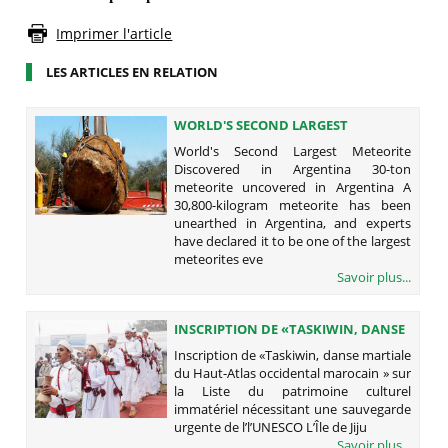
Imprimer l'article
LES ARTICLES EN RELATION
WORLD'S SECOND LARGEST
METEORITE DISCOVERED IN
World's Second Largest Meteorite
ARGENTINA
Discovered in Argentina 30-ton
meteorite uncovered in Argentina A
30,800-kilogram meteorite has been
unearthed in Argentina, and experts
have declared it to be one of the largest
meteorites eve
Savoir plus...
INSCRIPTION DE «TASKIWIN, DANSE
MARTIALE DU HAUT-ATLAS
Inscription de «Taskiwin, danse martiale
OCCIDENTAL MAROCAIN » SUR LA
du Haut-Atlas occidental marocain » sur
LISTE DU PATRIMOINE CULTUREL
la Liste du patrimoine culturel
IMMATÉRIEL NÉCESSITANT UNE
immatériel nécessitant une sauvegarde
SAUVEGARDE URGENTE DE
urgente de l’l’UNESCO L’Île de Jiju
L’L’UNESCO L’ÎLE DE JIJU, CORÉE DU
Savoir plus...