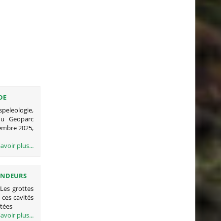
DE
OURISME
peleologie,
du Geoparc
vembre 2025,
avoir plus...
FONDEURS
 Les grottes
, ces cavités
itées
avoir plus...