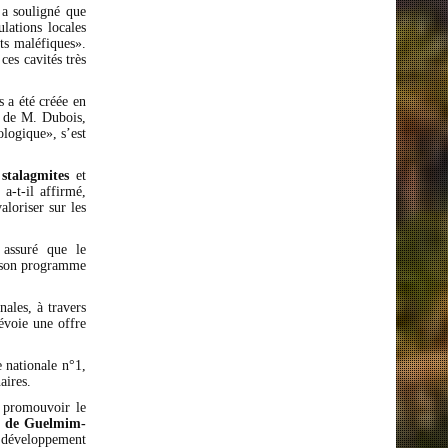
 a souligné que
ulations locales
its maléfiques».
ces cavités très
s a été créée en
e de M. Dubois,
ologique», s’est
s
stalagmites
et
a-t-il affirmé,
aloriser sur les
assuré que le
s son programme
ales, à travers
évoie une offre
 nationale n°1,
aires.
à promouvoir le
n de Guelmim-
e développement