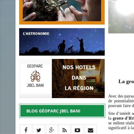
La gro
Avec des paysa
de potentialit
pouvant faire d
BLOG GÉOPARC JBEL BANI
Site d’intérêt 
la
grotte d’If
se mêlent réali
significatif à l