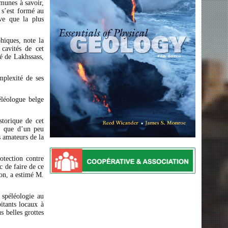
mmunes à savoir,
s’est formé au
ève que la plus
hiques, note la
cavités de cet
é de Lakhssass,
mplexité de ses
éléologue belge
storique de cet
é, que d’un peu
s amateurs de la
otection contre
c de faire de ce
ion, a estimé M.
 spéléologie au
bitants locaux à
s belles grottes