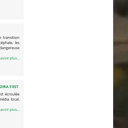
e transition
céphale, les
dangereuse
avoir plus...
ZIRA S'EST
est écroulée
édia local.
avoir plus...