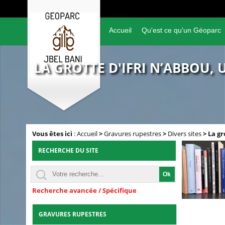
Accueil
Qu'est ce qu'un Géoparc
LA GROTTE D'IFRI N’ABBOU,
Vous êtes ici
:
Accueil
>
Gravures rupestres
>
Divers sites
>
La gr
RECHERCHE DU SITE
Recherche avancée / Spécifique
GRAVURES RUPESTRES