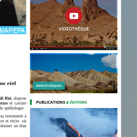
ue réel
PHOTOTHÉQUES
di Ifni
, dispose
PUBLICATIONS
& ÉDITIONS
ottes
et cavités
de spéléologie.
it sa renommée à
tes et récits où
e donner un élan