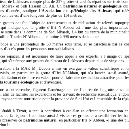
ateau de Lakhssass compte plus de 237 grottes et cavités réparties sur trois co
di Mbarek et Sidi Hassain Ou Ali. Un
patrimoine naturel et géologique
qui 
ons d’années, souligne
l’Association de spéléologie des Akhssas
, qui rel
e connue est d’une longueur de plus de 114 mètres.
e grottes ont fait l’objet de recensement et de réalisation de relevés topograp
qui indique que la grotte d’Ifri N’Abbou est l’une des plus importantes 
 se situe dans la commune de Sidi Mbarek, à 4 km du centre de la municipalit
colline Tourirt N’Abbou qui culmine à 996 mètres de hauteur.
fonce à une profondeur de 30 mètres sous terre, et se caractérise par la co
iles d’accès pour les personnes non spécialisées.
ces espaces, il est nécessaire de faire appel à des experts, à l’image du sp
, qui s’intéresse aux grottes du plateau de Lakhssass depuis plus de vingt ans.
ration à la MAP, M. Dubois a mis en exergue la valeur scientifique et hi
vités, en particulier la grotte d’Ifri N’Abbou, qui n’a besoin, a-t-il assur
habilitation et de mise en valeur pour en faire une destination attractive pour le
du
tourisme écologique
et d’aventure.
ons à entreprendre, figurent l’aménagement de l’entrée de la grotte et sa pr
l, afin de faciliter les excursions et les travaux de recherche scientifique, et don
e rayonnement touristique pour la province de Sidi Ifni et l’ensemble de la rég
, établi à Tiznit, a tenu à contribuer à cet élan en offrant une formation en
es de la région. Il continue aussi à visiter ces grottes et à sensibiliser les ha
e préserver ce
patrimoine naturel
, en particulier Ifri N’Abbou, «l’une des plu
lon lui.