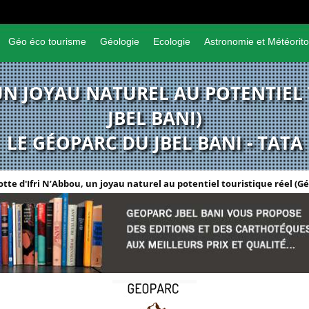
Géo éco tourisme
Géologie
Ecologie
Astronomie et Météorito
 UN JOYAU NATUREL AU POTENTIEL
JBEL BANI)
LE GÉOPARC DU JBEL BANI - TATA
otte d'Ifri N’Abbou, un joyau naturel au potentiel touristique réel (Gé