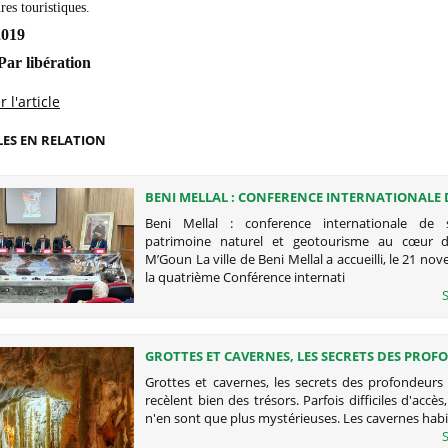
res touristiques.
2019
ar libération
 l'article
LES EN RELATION
BENI MELLAL : CONFERENCE INTERNATIONALE 
SPELEOLOGIE, PATRIMOINE NATUREL ET GEOT
Beni Mellal : conference internationale de s
AU CŒUR DU GEOPARC M’GOUN
patrimoine naturel et geotourisme au cœur 
M’Goun La ville de Beni Mellal a accueilli, le 21 no
la quatrième Conférence internati
S
GROTTES ET CAVERNES, LES SECRETS DES PRO
Grottes et cavernes, les secrets des profondeurs
recèlent bien des trésors. Parfois difficiles d'accès
n'en sont que plus mystérieuses. Les cavernes hab
S