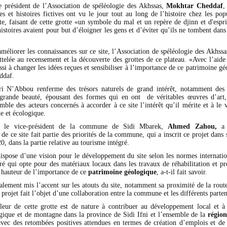
e président de l’Association de spéléologie des Akhssas,
Mokhtar Cheddaf
,
s et histoires fictives ont vu le jour tout au long de l’histoire chez les pop
te, faisant de cette grotte «un symbole du mal et un repère de djinn et d'espr
histoires avaient pour but d’éloigner les gens et d’éviter qu’ils ne tombent dans 
méliorer les connaissances sur ce site, l’Association de spéléologie des Akhssa
attelée au recensement et la découverte des grottes de ce plateau. «Avec l’aid
si à changer les idées reçues et sensibiliser à l’importance de ce patrimoine gé
ddaf.
fri N’Abbou renferme des trésors naturels de grand intérêt, notamment de
rande beauté, épousant des formes qui en ont de véritables œuvres d’art, 
mble des acteurs concernés à accorder à ce site l’intérêt qu’il mérite et à le v
ue et écologique.
, le vice-président de la commune de Sidi Mbarek,
Ahmed Zahou,
a 
de ce site fait partie des priorités de la commune, qui a inscrit ce projet dan
0, dans la partie relative au tourisme intégré.
pose d’une vision pour le développement du site selon les normes internation
gré qui opte pour des matériaux locaux dans les travaux de réhabilitation et pr
a hauteur de l’importance de ce
patrimoine géologique
, a-t-il fait savoir.
lement mis l’accent sur les atouts du site, notamment sa proximité de la route
 projet fait l’objet d’une collaboration entre la commune et les différents parten
eur de cette grotte est de nature à contribuer au développement local et 
gique et de montagne dans la province de Sidi Ifni et l’ensemble de la
régio
avec des retombées positives attendues en termes de création d’emplois et d