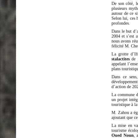
De son côté, l
plusieurs mythe
autour de ce si
Selon lui, ces 
profondes.
Dans le but d’a
2004 et s’est 
nous avons réus
félicité M. Che
La grotte d’I
stalactites
de g
appelant l’ense
plans touristiq
Dans ce sens
développement 
d’action de 202
La commune dis
un projet inté
touristique à l
M. Zahou a éga
ajoutant que ce
La mise en val
tourisme écolo
Oued Noun
, 