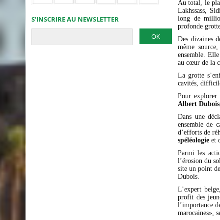
Au total, le pl
Lakhssass, Si
S’INSCRIRE AU NEWSLETTER
long de milli
profonde grott
Des dizaines d
même source, 
ensemble. Elle
au cœur de la 
La grotte s’en
cavités, diffic
Pour explorer 
Albert Dubois
Dans une décla
ensemble de ca
d’efforts de ré
spéléologie
et 
Parmi les acti
l’érosion du so
site un point d
Dubois.
L’expert belge
profit des jeun
l’importance d
marocaines», se