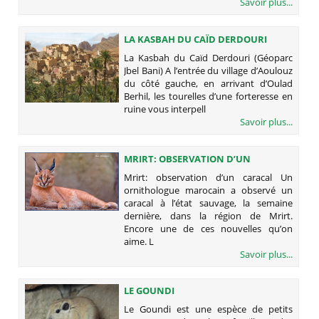
Savoir plus...
LA KASBAH DU CAÏD DERDOURI
(GÉOPARC JBEL BANI)
La Kasbah du Caïd Derdouri (Géoparc
Jbel Bani) A l’entrée du village d’Aoulouz
du côté gauche, en arrivant d’Oulad
Berhil, les tourelles d’une forteresse en
ruine vous interpell
Savoir plus...
MRIRT: OBSERVATION D’UN
CARACAL
Mrirt: observation d’un caracal Un
ornithologue marocain a observé un
caracal à l’état sauvage, la semaine
dernière, dans la région de Mrirt.
Encore une de ces nouvelles qu’on
aime. L
Savoir plus...
LE GOUNDI
Le Goundi est une espèce de petits