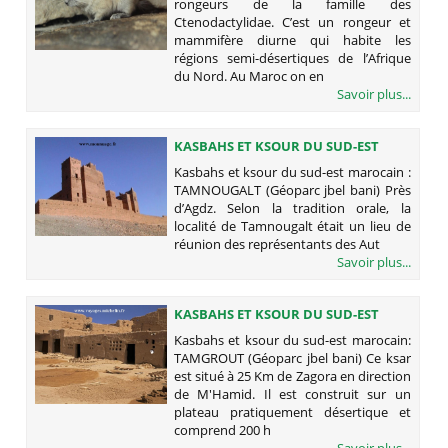
rongeurs de la famille des
Ctenodactylidae. C’est un rongeur et
mammifère diurne qui habite les
régions semi-désertiques de l’Afrique
du Nord. Au Maroc on en
Savoir plus...
KASBAHS ET KSOUR DU SUD-EST
MAROCAIN : TAMNOUGALT
Kasbahs et ksour du sud-est marocain :
(GÉOPARC JBEL BANI)
TAMNOUGALT (Géoparc jbel bani) Près
d’Agdz. Selon la tradition orale, la
localité de Tamnougalt était un lieu de
réunion des représentants des Aut
Savoir plus...
KASBAHS ET KSOUR DU SUD-EST
MAROCAIN: TAMGROUT (GÉOPARC
Kasbahs et ksour du sud-est marocain:
JBEL BANI)
TAMGROUT (Géoparc jbel bani) Ce ksar
est situé à 25 Km de Zagora en direction
de M'Hamid. Il est construit sur un
plateau pratiquement désertique et
comprend 200 h