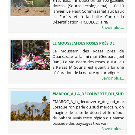
Errachidia: Introduction de 100 gazelles
dorcas (Source : ecologie.ma) Ce 10
Janvier, Le Haut Commissariat aux Eaux
et Forêts et à la Lutte Contre la
Désertification (HCEDLCD) a r&
Savoir plus...
LE MOUSSEM DES ROSES PRÈS DE
OUARZAZATE À LA MI-MAI (GÉOPARC
Le Moussem des Roses près de
JBEL BANI)
Ouarzazate à la mi-mai (Géoparc Jbel
Bani) Le Moussem des roses, qui a lieu
à Kelaat M'Gouna, est quant à lui une
célébration de la nature qui prodigue
Savoir plus...
#MAROC_A_LA_DÉCOUVERTE_DU_SUD_MAR
#MAROC_A_la_découverte_du_sud_marocain
Lorsque l’on parle du sud marocain, on
imagine de suite le désert et le début
du Sahara. Mais cette région du Maroc
possède des paysages très vari
Savoir plus...