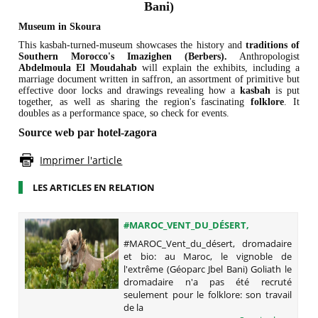
Bani)
Museum in Skoura
This kasbah-turned-museum showcases the history and
traditions of
Southern Morocco's Imazighen (Berbers).
Anthropologist
Abdelmoula El Moudahab
will explain the exhibits, including a
marriage document written in saffron, an assortment of primitive but
effective door locks and drawings revealing how a
kasbah
is put
together, as well as sharing the region's fascinating
folklore
. It
doubles as a performance space, so check for events.
Source web par hotel-zagora
Imprimer l'article
LES ARTICLES EN RELATION
#MAROC_VENT_DU_DÉSERT,
DROMADAIRE ET BIO: AU MAROC, LE
#MAROC_Vent_du_désert, dromadaire
VIGNOBLE DE L'EXTRÊME (GÉOPARC
et bio: au Maroc, le vignoble de
JBEL BANI)
l'extrême (Géoparc Jbel Bani) Goliath le
dromadaire n'a pas été recruté
seulement pour le folklore: son travail
de la