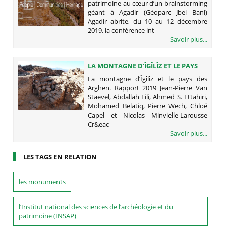
patrimoine au cœur d’un brainstorming
(GÉOPARC JBEL BANI)
géant à Agadir (Géoparc Jbel Bani)
Agadir abrite, du 10 au 12 décembre
2019, la conférence int
Savoir plus...
LA MONTAGNE D’ÎGÎLÎZ ET LE PAYS
DES ARGHEN. RAPPORT 2019
La montagne d’Îgîlîz et le pays des
Arghen. Rapport 2019 Jean-Pierre Van
Staëvel, Abdallah Fili, Ahmed S. Ettahiri,
Mohamed Belatiq, Pierre Wech, Chloé
Capel et Nicolas Minvielle-Larousse
Cr&eac
Savoir plus...
LES TAGS EN RELATION
les monuments
l’Institut national des sciences de l’archéologie et du
patrimoine (INSAP)