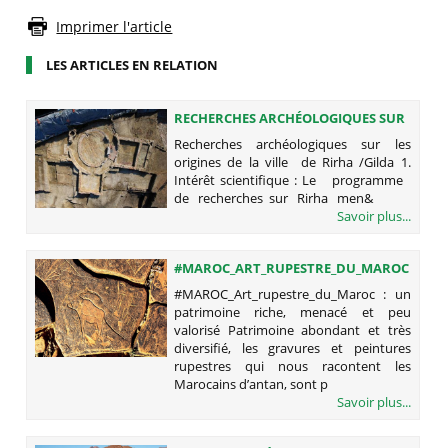
Imprimer l'article
LES ARTICLES EN RELATION
RECHERCHES ARCHÉOLOGIQUES SUR
LES ORIGINES DE LA VILLE DE RIRHA
Recherches archéologiques sur les
/GILDA
origines de la ville de Rirha /Gilda 1.
Intérêt scientifique : Le programme
de recherches sur Rirha men&
Savoir plus...
#MAROC_ART_RUPESTRE_DU_MAROC
: UN PATRIMOINE RICHE, MENACÉ ET
#MAROC_Art_rupestre_du_Maroc : un
PEU VALORISÉ
patrimoine riche, menacé et peu
valorisé Patrimoine abondant et très
diversifié, les gravures et peintures
rupestres qui nous racontent les
Marocains d’antan, sont p
Savoir plus...