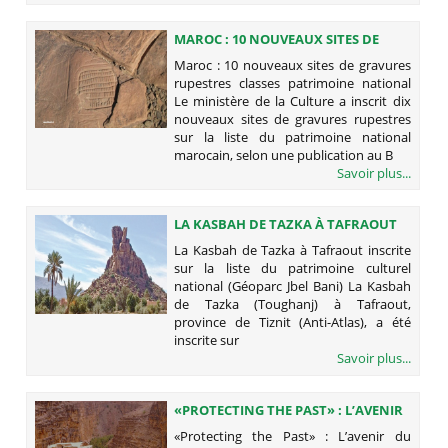
MAROC : 10 NOUVEAUX SITES DE
GRAVURES RUPESTRES CLASSES
Maroc : 10 nouveaux sites de gravures
PATRIMOINE NATIONAL
rupestres classes patrimoine national
Le ministère de la Culture a inscrit dix
nouveaux sites de gravures rupestres
sur la liste du patrimoine national
marocain, selon une publication au B
Savoir plus...
LA KASBAH DE TAZKA À TAFRAOUT
INSCRITE SUR LA LISTE DU
La Kasbah de Tazka à Tafraout inscrite
PATRIMOINE CULTUREL NATIONAL
sur la liste du patrimoine culturel
(GÉOPARC JBEL BANI)
national (Géoparc Jbel Bani) La Kasbah
de Tazka (Toughanj) à Tafraout,
province de Tiznit (Anti-Atlas), a été
inscrite sur
Savoir plus...
«PROTECTING THE PAST» : L’AVENIR
DU PATRIMOINE AU CŒUR D’UN
«Protecting the Past» : L’avenir du
BRAINSTORMING GÉANT À AGADIR