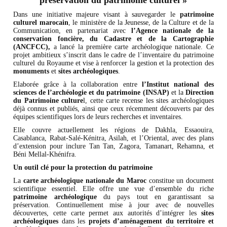
préservation du patrimoine culturel »
Dans une initiative majeure visant à sauvegarder le
patrimoine
culturel marocain
, le ministère de la Jeunesse, de la Culture et de la
Communication, en partenariat avec
l’Agence nationale de la
conservation foncière, du Cadastre et de la Cartographie
(ANCFCC),
a lancé la première carte archéologique nationale. Ce
projet ambitieux s’inscrit dans le cadre de l’inventaire du patrimoine
culturel du Royaume et vise à renforcer la gestion et la protection des
monuments
et
sites archéologiques
.
Elaborée grâce à la collaboration entre
l’Institut national des
sciences de l’archéologie et du patrimoine (INSAP)
et la
Direction
du Patrimoine culture
l, cette carte recense les sites archéologiques
déjà connus et publiés, ainsi que ceux récemment découverts par des
équipes scientifiques lors de leurs recherches et inventaires.
Elle couvre actuellement les régions de Dakhla, Essaouira,
Casablanca, Rabat-Salé-Kénitra, Asilah, et l’Oriental, avec des plans
d’extension pour inclure Tan Tan, Zagora, Tamanart, Rehamna, et
Béni Mellal-Khénifra.
Un outil clé pour la protection du patrimoine
La
carte archéologique nationale du Maroc
constitue un document
scientifique essentiel. Elle offre une vue d’ensemble du riche
patrimoine archéologique
du pays tout en garantissant sa
préservation. Continuellement mise à jour avec de nouvelles
découvertes, cette carte permet aux autorités d’intégrer les
sites
archéologiques
dans les
projets d’aménagement du territoire et