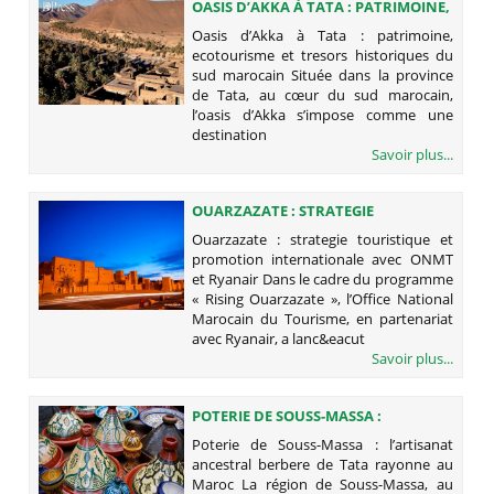
OASIS D’AKKA À TATA : PATRIMOINE,
ECOTOURISME ET TRESORS
Oasis d’Akka à Tata : patrimoine,
HISTORIQUES DU SUD MAROCAIN
ecotourisme et tresors historiques du
sud marocain Située dans la province
de Tata, au cœur du sud marocain,
l’oasis d’Akka s’impose comme une
destination
Savoir plus...
OUARZAZATE : STRATEGIE
TOURISTIQUE ET PROMOTION
Ouarzazate : strategie touristique et
INTERNATIONALE AVEC ONMT ET
promotion internationale avec ONMT
RYANAIR
et Ryanair Dans le cadre du programme
« Rising Ouarzazate », l’Office National
Marocain du Tourisme, en partenariat
avec Ryanair, a lanc&eacut
Savoir plus...
POTERIE DE SOUSS-MASSA :
L’ARTISANAT ANCESTRAL BERBERE
Poterie de Souss-Massa : l’artisanat
DE TATA RAYONNE AU MAROC
ancestral berbere de Tata rayonne au
Maroc La région de Souss-Massa, au