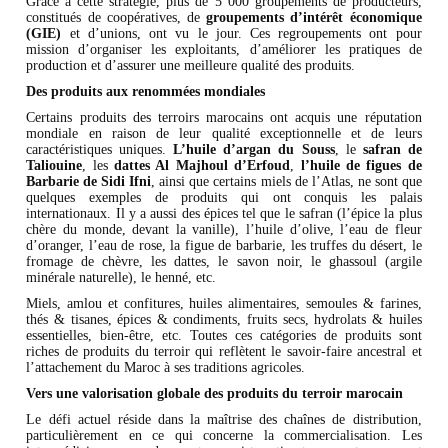
Grâce à cette stratégie, plus de 5 000 groupements de producteurs,
constitués de coopératives, de
groupements d’intérêt économique
(GIE)
et d’unions, ont vu le jour. Ces regroupements ont pour
mission d’organiser les exploitants, d’améliorer les pratiques de
production et d’assurer une meilleure qualité des produits.
Des produits aux renommées mondiales
Certains produits des terroirs marocains ont acquis une réputation
mondiale en raison de leur qualité exceptionnelle et de leurs
caractéristiques uniques.
L’huile d’argan du Souss
, le
safran de
Taliouine
, les
dattes Al Majhoul d’Erfoud
,
l’huile de figues de
Barbarie de Sidi Ifni
, ainsi que certains miels de l’Atlas, ne sont que
quelques exemples de produits qui ont conquis les palais
internationaux. Il y a aussi des épices tel que le safran (l’épice la plus
chère du monde, devant la vanille), l’huile d’olive, l’eau de fleur
d’oranger, l’eau de rose, la figue de barbarie, les truffes du désert, le
fromage de chèvre, les dattes, le savon noir, le ghassoul (argile
minérale naturelle), le henné, etc.
Miels, amlou et confitures, huiles alimentaires, semoules & farines,
thés & tisanes, épices & condiments, fruits secs, hydrolats & huiles
essentielles, bien-être, etc. Toutes ces catégories de produits sont
riches de produits du terroir qui reflètent le savoir-faire ancestral et
l’attachement du Maroc à ses traditions agricoles.
Vers une valorisation globale des produits du terroir marocain
Le défi actuel réside dans la maîtrise des chaînes de distribution,
particulièrement en ce qui concerne la commercialisation. Les