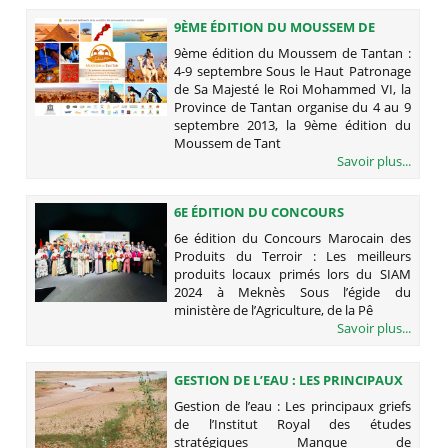
9ÈME ÉDITION DU MOUSSEM DE
TANTAN : 4-9 SEPTEMBRE
9ème édition du Moussem de Tantan :
4-9 septembre Sous le Haut Patronage
de Sa Majesté le Roi Mohammed VI, la
Province de Tantan organise du 4 au 9
septembre 2013, la 9ème édition du
Moussem de Tant
Savoir plus...
6E ÉDITION DU CONCOURS
MAROCAIN DES PRODUITS DU
6e édition du Concours Marocain des
TERROIR : LES MEILLEURS PRODUITS
Produits du Terroir : Les meilleurs
LOCAUX PRIMÉS LORS DU SIAM 2024
produits locaux primés lors du SIAM
À MEKNÈS
2024 à Meknès Sous l’égide du
ministère de l’Agriculture, de la Pê
Savoir plus...
GESTION DE L’EAU : LES PRINCIPAUX
GRIEFS DE L’INSTITUT ROYAL DES
Gestion de l’eau : Les principaux griefs
ÉTUDES STRATÉGIQUES
de l’Institut Royal des études
stratégiques Manque de