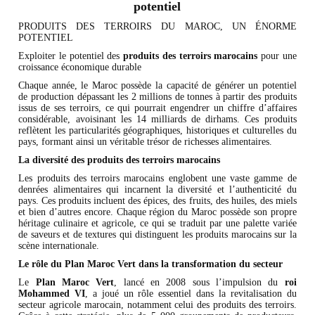
potentiel
PRODUITS DES TERROIRS DU MAROC, UN ÉNORME
POTENTIEL
Exploiter le potentiel des
produits des terroirs marocains
pour une
croissance économique durable
Chaque année, le Maroc possède la capacité de générer un potentiel
de production dépassant les 2 millions de tonnes à partir des produits
issus de ses terroirs, ce qui pourrait engendrer un chiffre d’affaires
considérable, avoisinant les 14 milliards de dirhams. Ces produits
reflètent les particularités géographiques, historiques et culturelles du
pays, formant ainsi un véritable trésor de richesses alimentaires.
La diversité des produits des terroirs marocains
Les produits des terroirs marocains englobent une vaste gamme de
denrées alimentaires qui incarnent la diversité et l’authenticité du
pays. Ces produits incluent des épices, des fruits, des huiles, des miels
et bien d’autres encore. Chaque région du Maroc possède son propre
héritage culinaire et agricole, ce qui se traduit par une palette variée
de saveurs et de textures qui distinguent les produits marocains sur la
scène internationale.
Le rôle du Plan Maroc Vert dans la transformation du secteur
Le
Plan Maroc Vert
, lancé en 2008 sous l’impulsion du
roi
Mohammed VI
, a joué un rôle essentiel dans la revitalisation du
secteur agricole marocain, notamment celui des produits des terroirs.