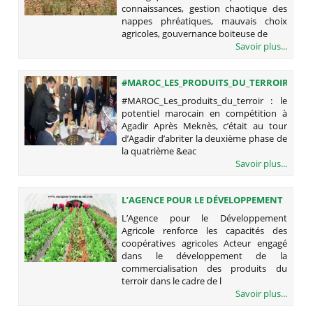
connaissances, gestion chaotique des
nappes phréatiques, mauvais choix
agricoles, gouvernance boiteuse de
Savoir plus...
#MAROC_LES_PRODUITS_DU_TERROIR
: LE POTENTIEL MAROCAIN EN
#MAROC_Les_produits_du_terroir : le
COMPÉTITION À AGADIR
potentiel marocain en compétition à
Agadir Après Meknès, c’était au tour
d’Agadir d’abriter la deuxième phase de
la quatrième &eac
Savoir plus...
L’AGENCE POUR LE DÉVELOPPEMENT
AGRICOLE RENFORCE LES CAPACITÉS
L’Agence pour le Développement
DES COOPÉRATIVES AGRICOLES
Agricole renforce les capacités des
coopératives agricoles Acteur engagé
dans le développement de la
commercialisation des produits du
terroir dans le cadre de l
Savoir plus...