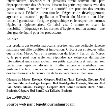
intermédiaires, revendeurs et grossistes tirent souvent une part
disproportionnée des bénéfices, laissant les petits exploitants avec des
gains limités. Pour renforcer la notoriété des produits des terroirs
marocains à l’échelle internationale,
l’Agence de développement
agricole
a instauré l’appellation « Terroir du Maroc », un label
collectif garantissant l’origine géographique et le respect des normes
légales et règlementaires. Ce label vise à mettre en avant la
traçabilité, l’étiquetage et les normes d’hygiène, tout en assurant une
plus grande équité pour les producteurs.
En bref…
Les produits des terroirs marocains représentent une véritable richesse
nationale qui allie tradition et innovation. Grâce à des stratégies telles
que le Plan Maroc Vert et la promotion du label « Terroir du Maroc
», le pays peut non seulement répondre aux exigences du marché
international mais aussi soutenir ses petits exploitants et valoriser son
patrimoine agricole diversifié. Cette approche contribue non
seulement à la croissance économique, mais aussi à la préservation
des traditions et à la promotion de la souveraineté alimentaire.
Géoparc au Maroc- Ecologie, Géoparc Jbel Bani Tata- Ecologie, Géoparc Jbel
Bani Sud Maroc- Ecologie, Géoparc Jbel Bani Agadir- Ecologie, Géoparc Jbel
Bani Souss Massa- Ecologie, Géoparc Jbel Bani Guelmim Oued Noun-
Ecologie, Géoparc Jbel Bani Draa Tafilalet- Ecologie​
Le 15/08/2023
Source web par : lepetitjournalmarocain