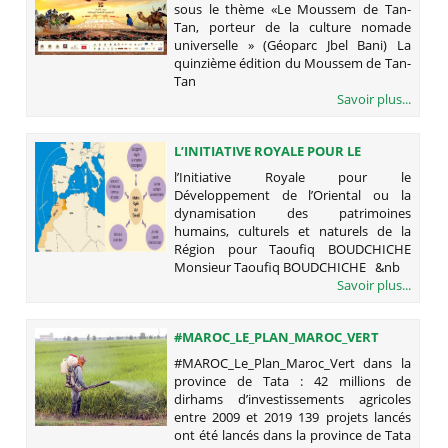
MOUSSEM DE TAN-TAN, PORTEUR DE
sous le thème «Le Moussem de Tan-
LA CULTURE NOMADE UNIVERSELLE
Tan, porteur de la culture nomade
» (GÉOPARC JBEL BANI)
universelle » (Géoparc Jbel Bani) La
quinzième édition du Moussem de Tan-
Tan
Savoir plus...
L’INITIATIVE ROYALE POUR LE
DÉVELOPPEMENT DE L’ORIENTAL OU
l’Initiative Royale pour le
LA DYNAMISATION DES
Développement de l’Oriental ou la
PATRIMOINES HUMAINS, CULTURELS
dynamisation des patrimoines
ET NATURELS DE LA RÉGION POUR
humains, culturels et naturels de la
TAOUFIQ BOUDCHICHE
Région pour Taoufiq BOUDCHICHE
Monsieur Taoufiq BOUDCHICHE &nb
Savoir plus...
#MAROC_LE_PLAN_MAROC_VERT
DANS LA PROVINCE DE TATA : 42
#MAROC_Le_Plan_Maroc_Vert dans la
MILLIONS DE DIRHAMS
province de Tata : 42 millions de
D’INVESTISSEMENTS AGRICOLES
dirhams d’investissements agricoles
ENTRE 2009 ET 2019
entre 2009 et 2019 139 projets lancés
ont été lancés dans la province de Tata