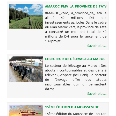
#MAROC_PMV_LA_PROVINCE_DE_TATA
A ALLOUÉ 42 MILLIONS DH AUX
#MAROC_PMV_La_province_de_Tata a
INVESTISSEMENTS AGRICOLES
alloué 42 millions DH aux
investissements agricoles Dans le cadre
du Plan Maroc Vert, la province de Tata
a consacré un montant total de 42
millions de DH pour le lancement de
139 projet
Savoir plus...
LE SECTEUR DE L’ÉLEVAGE AU MAROC
: DES ATOUTS INCONTOURNABLES
Le secteur de l’élevage au Maroc : Des
ET DES DÉFIS À RELEVER (GÉOPARC
atouts incontournables et des défis à
JBEL BANI)
relever (Géoparc Jbel Bani) Le secteur
de l’élevage offre des atouts
incontournables qui lui permettent
d&rsq
Savoir plus...
15ÈME ÉDITION DU MOUSSEM DE
TAN-TAN SOUS LE THÈME «LE
15ème édition du Moussem de Tan-Tan