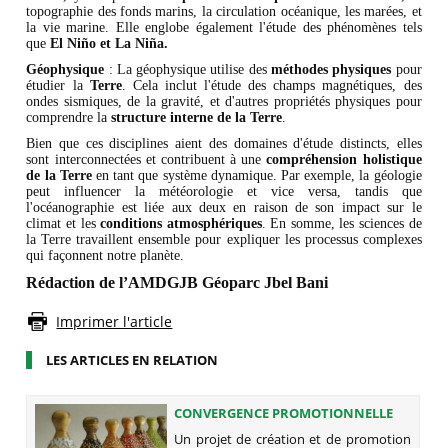
topographie des fonds marins, la circulation océanique, les marées, et
la vie marine. Elle englobe également l'étude des phénomènes tels
que
El Niño et La Niña.
Géophysique
: La géophysique utilise des
méthodes physiques
pour
étudier la
Terre
. Cela inclut l'étude des champs magnétiques, des
ondes sismiques, de la gravité, et d'autres propriétés physiques pour
comprendre la
structure interne de la Terre
.
Bien que ces disciplines aient des domaines d'étude distincts, elles
sont interconnectées et contribuent à une
compréhension holistique
de la Terre
en tant que système dynamique. Par exemple, la géologie
peut influencer la météorologie et vice versa, tandis que
l'océanographie est liée aux deux en raison de son impact sur le
climat et les
conditions atmosphériques
. En somme, les sciences de
la Terre travaillent ensemble pour expliquer les processus complexes
qui façonnent notre planète.
Rédaction de l’AMDGJB Géoparc Jbel Bani
Imprimer l'article
LES ARTICLES EN RELATION
CONVERGENCE PROMOTIONNELLE
ENTRE LE TOURISME ET L’ARTISANAT
Un projet de création et de promotion