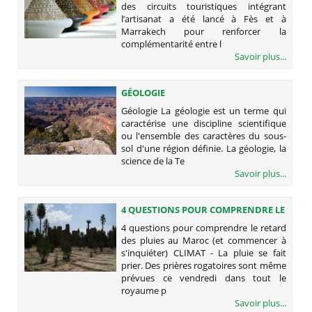
des circuits touristiques intégrant
l’artisanat a été lancé à Fès et à
Marrakech pour renforcer la
complémentarité entre l
Savoir plus...
GÉOLOGIE
Géologie La géologie est un terme qui
caractérise une discipline scientifique
ou l'ensemble des caractères du sous-
sol d'une région définie. La géologie, la
science de la Te
Savoir plus...
4 QUESTIONS POUR COMPRENDRE LE
RETARD DES PLUIES AU MAROC (ET
4 questions pour comprendre le retard
COMMENCER À S'INQUIÉTER)
des pluies au Maroc (et commencer à
s'inquiéter) CLIMAT - La pluie se fait
prier. Des prières rogatoires sont même
prévues ce vendredi dans tout le
royaume p
Savoir plus...