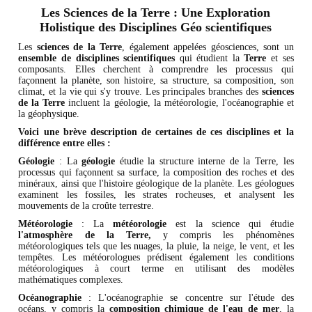
Les Sciences de la Terre : Une Exploration
Holistique des Disciplines Géo scientifiques
Les
sciences de la Terre
, également appelées géosciences, sont un
ensemble de disciplines scientifiques
qui étudient la
Terre
et ses
composants. Elles cherchent à comprendre les processus qui
façonnent la planète, son histoire, sa structure, sa composition, son
climat, et la vie qui s'y trouve. Les principales branches des
sciences
de la Terre
incluent la géologie, la météorologie, l'océanographie et
la géophysique.
Voici une brève description de certaines de ces disciplines et la
différence entre elles :
Géologie
: La
géologie
étudie la structure interne de la Terre, les
processus qui façonnent sa surface, la composition des roches et des
minéraux, ainsi que l'histoire géologique de la planète. Les géologues
examinent les fossiles, les strates rocheuses, et analysent les
mouvements de la croûte terrestre.
Météorologie
: La
météorologie
est la science qui étudie
l'atmosphère de la Terre,
y compris les phénomènes
météorologiques tels que les nuages, la pluie, la neige, le vent, et les
tempêtes. Les météorologues prédisent également les conditions
météorologiques à court terme en utilisant des modèles
mathématiques complexes.
Océanographie
: L'océanographie se concentre sur l'étude des
océans, y compris la
composition chimique de l'eau de mer
, la