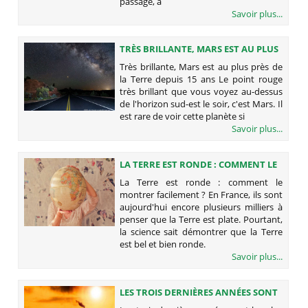
passage, a
Savoir plus...
TRÈS BRILLANTE, MARS EST AU PLUS
PRÈS DE LA TERRE DEPUIS 15 ANS
Très brillante, Mars est au plus près de
la Terre depuis 15 ans Le point rouge
très brillant que vous voyez au-dessus
de l'horizon sud-est le soir, c'est Mars. Il
est rare de voir cette planète si
Savoir plus...
LA TERRE EST RONDE : COMMENT LE
MONTRER FACILEMENT ?
La Terre est ronde : comment le
montrer facilement ? En France, ils sont
aujourd'hui encore plusieurs milliers à
penser que la Terre est plate. Pourtant,
la science sait démontrer que la Terre
est bel et bien ronde.
Savoir plus...
LES TROIS DERNIÈRES ANNÉES SONT
LES PLUS CHAUDES JAMAIS