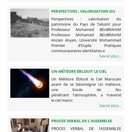
PERSPECTIVES : VALORISATION DU
PATRIMOINE DU PAYS DE TALSSINT
Perspectives : valorisation du
POUR PROFESSEUR MOHAMED
patrimoine du Pays de Talssint pour
BENBRAHIM
Professeur Mohamed BEnBRAHIM
Professeur Mohamed BEnBRAHIM
Ancien doyen, Université Mohammed
Premier d’Oujda Pratiques
communautaires identitaires e
Savoir plus...
UN MÉTÉORE ÉBLOUIT LE CIEL
MAROCAIN AVANT DE SE
Un Météore Éblouit le Ciel Marocain
DÉSINTÉGRER
avant de se Désintégrer Un météore,
une boule de feu
pénétrant l'atmosphère, a traversé
le ciel maroc
Savoir plus...
PROCES VERBAL DE L’ASSEMBLEE
GENERALE CONSTITUTIVE
PROCES VERBAL DE l’ASSEMBLEE