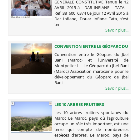
GENERALE CONSTITUTIVE Tenue le 12
AVRIL 2015 à - DAR INFIANE – TATA –
Ref :88_600_6374 Ce jour 12 Avril 2015 à
Dar Infiane, Douar Infiane Tata, s’est
ten
Savoir plus...
CONVENTION ENTRE LE GÉOPARC DU
JBEL BANI (MAROC) ET L’UNIVERSITÉ
Convention entre le Géoparc du Jbel
DE MONTPELLIER
Bani (Maroc) et l’Université de
Montpellier I – Le Géoparc du Jbel Bani
(Maroc) Association marocaine pour le
développement du Géoparc de Jbel
Bani
Savoir plus...
LES 10 ARBRES FRUITIERS
SPONTANÉS DU MAROC
Les 10 arbres fruitiers spontanés du
Maroc Le Maroc, pays où l’agriculture
occupe un rôle très important, est une
terre qui compte de nombreuses
espèces d’arbres. Le Maroc, pays de