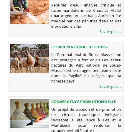
ET RECOMMANDATIONS DE
Pénuries d’eau: analyse critique et
CHARAFAT AFAILAL (MAROC-
recommandations de Charafat Afailal
GÉOPARC JBEL BANI)
(maroc-géoparc jbel bani) Après un été
marqué par des pénuries d’eau et des
inondations à l&r
Savoir plus...
LE PARC NATIONAL DE SOUSS-
MASSA, UNE AIRE PROTEGEE A FORT
Le Parc national de Souss-Massa, une
ENJEU
aire protegee a fort enjeu Les 33.800
hectares du Parc national de Souss-
Massa sont le refuge d'une biodiversité
dont la fragilité n'a d'égale que sa
richesse pays
Savoir plus...
CONVERGENCE PROMOTIONNELLE
ENTRE LE TOURISME ET L’ARTISANAT
Un projet de création et de promotion
des circuits touristiques intégrant
l’artisanat a été lancé à Fès et à
Marrakech pour renforcer la
complémentarité entre l