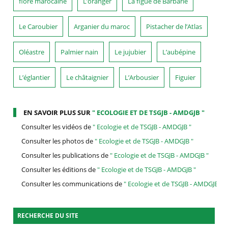
flore marocaine
L’oranger
La figue de Barbarie
Le Caroubier
Arganier du maroc
Pistacher de l’Atlas
Oléastre
Palmier nain
Le jujubier
L’aubépine
L’églantier
Le châtaignier
L’Arbousier
Figuier
EN SAVOIR PLUS SUR
" ECOLOGIE ET DE TSGJB - AMDGJB "
Consulter les vidéos de
" Ecologie et de TSGJB - AMDGJB "
Consulter les photos de
" Ecologie et de TSGJB - AMDGJB "
Consulter les publications de
" Ecologie et de TSGJB - AMDGJB "
Consulter les éditions de
" Ecologie et de TSGJB - AMDGJB "
Consulter les communications de
" Ecologie et de TSGJB - AMDGJB "
RECHERCHE DU SITE