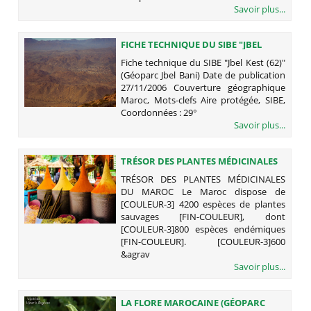
Savoir plus...
FICHE TECHNIQUE DU SIBE "JBEL
KEST (62)" (GÉOPARC JBEL BANI)
Fiche technique du SIBE "Jbel Kest (62)"
(Géoparc Jbel Bani) Date de publication
27/11/2006 Couverture géographique
Maroc, Mots-clefs Aire protégée, SIBE,
Coordonnées : 29°
Savoir plus...
TRÉSOR DES PLANTES MÉDICINALES
DU MAROC
TRÉSOR DES PLANTES MÉDICINALES
DU MAROC Le Maroc dispose de
[COULEUR-3] 4200 espèces de plantes
sauvages [FIN-COULEUR], dont
[COULEUR-3]800 espèces endémiques
[FIN-COULEUR]. [COULEUR-3]600
&agrav
Savoir plus...
LA FLORE MAROCAINE (GÉOPARC