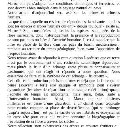
Maroc ont pu s’adapter aux conditions climatiques et terrestres, et
sont devenus bien intégrés dans le paysage naturel du pays.
Notre article d’aujourd’hui sera axé sur les arbres et arbustes
fruitiers.
La question a laquelle on essaiera de répondre est la suivante : quelles
sont les espèces d’arbres fruitiers qui ont « depuis toujours » existé au
Maroc ? Sont considérées ici, seules les espèces spontanées de la
flore marocaine, dont historiquement, la présence et la reproduction
ne sont pas dues ou liées à l’activité humaine. Il est à rappeler que la
mise en place de la flore dans les pays du bassin méditerranéen,
remonte au tertiaire du temps géologique, bien avant l’apparition de
l’espèce humaine.
Nous tenons avant de répondre à cette question à préciser que ce texte
n’est pas le couronnement d’une recherche scientifique rigoureuse,
mais plutôt le fruit d’un échange entre plusieurs connaisseurs et
passionnés, qui ont réagit et répondu à notre question. Nous
essaierons de faire ici la synthèse de cet échange « fructueux ».
Cela dit, en introduction précisons d’ores et déjà que la flore qu’on
pense (souvent à tort) être statique et immobile peut s’avérer
dynamique (les aires de répartition en constante redéfinition) quand
l’échelle du temps est importante, mais aussi, hélas, suite à
l’intervention humaine. Ainsi, le Maroc, qui sur plusieurs
millénaires est passé d’une glaciation, à un climat quasi tropicale
pour ensuite entamer sa phase de désertification (qui se prolonge
jusqu’à aujourd’hui), est par la variété de ses habitats et écosystèmes
un casse tête pour ceux qui veulent connaitre la biogéographie et
l’évolution de sa flore à travers les siècles…
Notre sélection (non exhaustive) des arbres et arbustes fruitiers qui