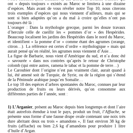
ont « depuis toujours » existés au Maroc se limitera à une dizaine
d’espèces. Mais avant de vous révéler notre Top 10, nous citerons
trois exemples d’espèces qui nous viennent d’ailleurs, mais qui se
sont si bien adaptées qu’on a du mal à croire qu’elles n’ont pas
toujours été là :
L’oranger : Dans la mythologie grecque, parmi les douze travaux
d’hercule celle de cueillir les « pommes d’or » des Hespérides.
Beaucoup localisent les jardins des Hespérides dans le nord du Maroc,
et identifient « la pomme d’or » comme étant des agrumes (orange,
citron…). La référence est certes d’ordre « mythologique » mais qui
aurait pensé qu’en réalité, les agrumes nous viennent d’Asie…
La figue de Barbarie, nous vient d’Amérique du sud, et n’a donc été
« savourée » dans nos contrées qu’après le retour de Christophe
colomb (qui entre autres, ramena le tabac et la pomme de terre…)
Le Caroubier dont l’origine n’est pas vraiment clair, aurait quand à
lui, été amené soit de Turquie, de Syrie, ou de la région qui s’étend
de la Péninsule arabique jusqu’en Somalie…
Le top 10 des espèces d’arbres spontanées du Maroc, connues par leur
production de fruits ou leurs dérivés, qu’on consomme aux
différentes parties de l’année, sont :
1) L’Arganier
, présent au Maroc depuis bien longtemps et dont l’aire
était autrefois étendue à tout le pays, produit un fruit,
l’Affiache
, se
présente sous forme d’une fausse drupe ovale contenant une noix très
dure abritant deux ou trois « amandons », Il faut environ 38 kg de
fruits (affiache) ou bien 2,6 kg d’amandons pour produire 1 litre
d’huile d’Argan.