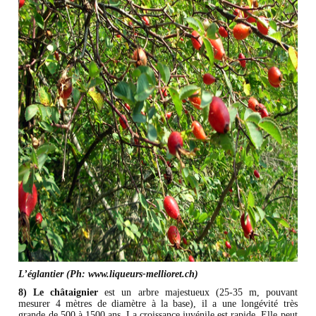
L’églantier (Ph: www.liqueurs-mellioret.ch)​
8) Le châtaignier
est un arbre majestueux (25-35 m, pouvant
mesurer 4 mètres de diamètre à la base), il a une longévité très
grande de 500 à 1500 ans. La croissance juvénile est rapide. Elle peut