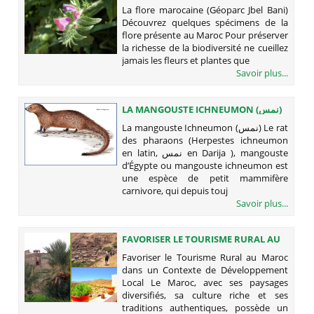
JBEL BANI)
La flore marocaine (Géoparc Jbel Bani)
Découvrez quelques spécimens de la
flore présente au Maroc Pour préserver
la richesse de la biodiversité ne cueillez
jamais les fleurs et plantes que
Savoir plus...
LA MANGOUSTE ICHNEUMON (نمس)
La mangouste Ichneumon (نمس) Le rat
des pharaons (Herpestes ichneumon
en latin, نمس en Darija ), mangouste
d’Égypte ou mangouste ichneumon est
une espèce de petit mammifère
carnivore, qui depuis touj
Savoir plus...
FAVORISER LE TOURISME RURAL AU
MAROC DANS UN CONTEXTE DE
Favoriser le Tourisme Rural au Maroc
DÉVELOPPEMENT LOCAL
dans un Contexte de Développement
Local Le Maroc, avec ses paysages
diversifiés, sa culture riche et ses
traditions authentiques, possède un