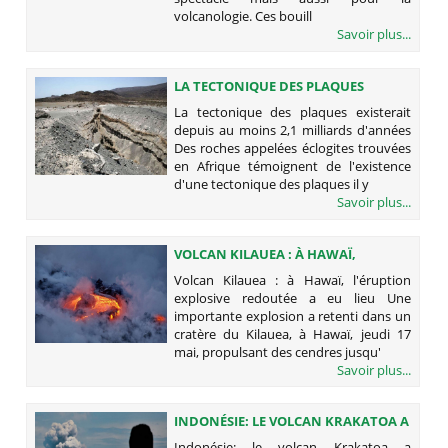
volcanologie. Ces bouill
Savoir plus...
LA TECTONIQUE DES PLAQUES
EXISTERAIT DEPUIS AU MOINS 2,1
La tectonique des plaques existerait
MILLIARDS D'ANNÉES
depuis au moins 2,1 milliards d'années
Des roches appelées éclogites trouvées
en Afrique témoignent de l'existence
d'une tectonique des plaques il y
Savoir plus...
VOLCAN KILAUEA : À HAWAÏ,
L'ÉRUPTION EXPLOSIVE REDOUTÉE A
Volcan Kilauea : à Hawaï, l'éruption
EU LIEU
explosive redoutée a eu lieu Une
importante explosion a retenti dans un
cratère du Kilauea, à Hawaï, jeudi 17
mai, propulsant des cendres jusqu'
Savoir plus...
INDONÉSIE: LE VOLCAN KRAKATOA A
LITTÉRALEMENT EXPLOSÉ CETTE
Indonésie: le volcan Krakatoa a