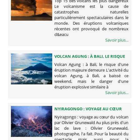
Top 15 des volcans les plus dangereux
Le volcanisme est la cause de
catastrophes naturelles
particulièrement spectaculaires dans le
monde. Des éruptions volcaniques
récentes ont provoqué de nombreux
d&eacu
Savoir plus...
VOLCAN AGUNG : À BALI, LE RISQUE
D'UNE ÉRUPTION MAJEURE
Volcan Agung : à Bali, le risque d'une
DEMEURE
éruption majeure demeure L'activité du
volcan Agung, à Bali, a baissé ce
weekend, mais le danger d'une
éruption explosive similaire à
Savoir plus...
NYIRAGONGO : VOYAGE AU CŒUR
DU VOLCAN PAR OLIVIER
Nyiragongo : voyage au cœur du volcan
GRUNEWALD
par Olivier Grunewald Au plus près d'un
lac de lave : Olivier Grunewald,
photographe, l'a fait. Pour la beauté du
spectacle mais aussi pour la