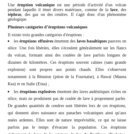
Une
éruption volcanique
est une période d'activité d'un volcan
pendant laquelle il émet divers matériaux, comme de la
lave
, des
téphras
, des gaz ou des cendres. Il s'agit donc d'un phénomène
géologique.
Plusieurs catégories d’éruptions volcaniques
Il existe trois grandes catégories d'éruptions :
les
éruptions effusives
émettent des
laves basaltiques
pauvres en
silice. Une fois libérées, elles s'écoulent généralement sur les flancs
du volcan, formant ainsi des coulées de lave parfois longues de
dizaines de kilomètres. Ces éruptions souvent calmes (sans grande
explosion) sont propres aux points chauds. Elles s'observent
notamment à la Réunion (piton de la Fournaise), à Hawaï (Mauna
Kea) et en Italie (Etna) ;
les
éruptions explosives
émettent des laves andésitiques riches en
silice, mais ne produisent pas de coulée de lave à proprement parler.
De grandes quantités de cendres sont libérées lors de ces éruptions,
qui donnent alors naissance aux panaches volcaniques ainsi qu'aux
nuées ardentes. Elles sont de nature imprévisible, ce qui ne laisse
parfois pas le temps d'évacuer la population. Ces éruptions