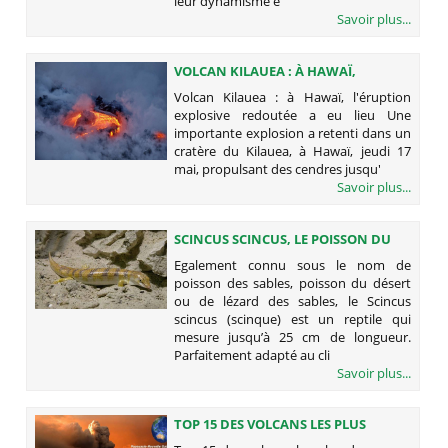
leur dynamisme e
Savoir plus...
VOLCAN KILAUEA : À HAWAÏ,
L'ÉRUPTION EXPLOSIVE REDOUTÉE A
Volcan Kilauea : à Hawaï, l'éruption
EU LIEU
explosive redoutée a eu lieu Une
importante explosion a retenti dans un
cratère du Kilauea, à Hawaï, jeudi 17
mai, propulsant des cendres jusqu'
Savoir plus...
SCINCUS SCINCUS, LE POISSON DU
DÉSERT
Egalement connu sous le nom de
poisson des sables, poisson du désert
ou de lézard des sables, le Scincus
scincus (scinque) est un reptile qui
mesure jusqu’à 25 cm de longueur.
Parfaitement adapté au cli
Savoir plus...
TOP 15 DES VOLCANS LES PLUS
DANGEREUX