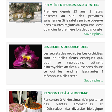
PREMIÈRE DEPUIS 25 ANS: 3 RATELS
OBSERVÉS AU SUD DES PROVINCES
Première depuis 25 ans: 3 ratels
SAHARIENNES
observés au sud des provinces
sahariennes Si le ratel a pu être observé
dans d’autres régions du royaume, c’est
du moins la première fois depuis longte
Savoir plus...
LES SECRETS DES ORCHIDÉES
Les secrets des orchidées Les orchidées
sont de belles fleurs exotiques qui,
pour se reproduire, utilisent
d'incroyables artifices. C'est sans doute
ce qui les rend si fascinantes !
Méconnues, elles reste
Savoir plus...
RENCONTRE À AL-HOCEIMA:
«L’IMPORTANCE DES PLANTES
Rencontre à Al-Hoceima: «L’importance
AROMATIQUES ET MÉDICINALES»
des plantes aromatiques et
médicinales» «La diversité biologique