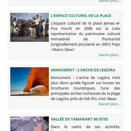
Savoir plus...
L’ESPACE CULTUREL DE LA PLACE
JEMAA EL-FNA
L’espace culturel de la place Jemaa el-
Fna Inscrit en 2008 sur la Liste
représentative du patrimoine culturel
immatériel de l’humanité
(originellement proclamé en 2001) Pays
: Maroc Descr
Savoir plus...
MONUMENT : L’ARCHE DE LEGZIRA
N’EST PLUS
Monument : L’arche de Legzira n’est
plus Alors qu’elle figurait sur toutes les
brochures touristiques, l’une des
principales arches rocheuses de la plage
de Legzira, près de Sidi Ifni, s’est r&eac
Savoir plus...
VALLÉE DE TAMANART 60 SITES
D’ART RUPESTRE PARSÈMENT LA
Dans le cadre de ses activités,
ZONE