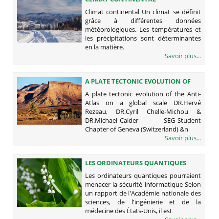
Climat continental Un climat se définit
grâce à différentes données
météorologiques. Les températures et
les précipitations sont déterminantes
en la matière.
Savoir plus...
A PLATE TECTONIC EVOLUTION OF
THE ANTI-ATLAS ON A GLOBAL SCALE
A plate tectonic evolution of the Anti-
Atlas on a global scale DR.Hervé
Rezeau, DR.Cyril Chelle-Michou &
DR.Michael Calder SEG Student
Chapter of Geneva (Switzerland) &n
Savoir plus...
LES ORDINATEURS QUANTIQUES
POURRAIENT MENACER LA SÉCURITÉ
Les ordinateurs quantiques pourraient
INFORMATIQUE
menacer la sécurité informatique Selon
un rapport de l'Académie nationale des
sciences, de l'ingénierie et de la
médecine des États-Unis, il est