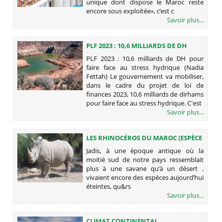
unique dont dispose le Maroc reste
encore sous exploitée», c’est c
Savoir plus...
PLF 2023 : 10,6 MILLIARDS DE DH
POUR FAIRE FACE AU STRESS
PLF 2023 : 10,6 milliards de DH pour
HYDRIQUE (NADIA FETTAH)
faire face au stress hydrique (Nadia
Fettah) Le gouvernement va mobiliser,
dans le cadre du projet de loi de
finances 2023, 10,6 milliards de dirhams
pour faire face au stress hydrique. C'est
Savoir plus...
LES RHINOCÉROS DU MAROC (ESPÈCE
ÉTEINTE)
Jadis, à une époque antique où la
moitié sud de notre pays ressemblait
plus à une savane qu’à un désert ,
vivaient encore des espèces aujourd’hui
éteintes, qu&rs
Savoir plus...
CLIMAT CONTINENTAL