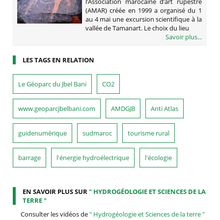
l’Association marocaine d’art rupestre
(AMAR) créée en 1999 a organisé du 1
au 4 mai une excursion scientifique à la
vallée de Tamanart. Le choix du lieu
Savoir plus...
LES TAGS EN RELATION
Le Géoparc du Jbel Bani
CO2
www.geoparcjbelbani.com
AMDGJB
Anti Atlas
guidenumérique
sudmaroc
tourisme rural
barrage
l'énergie hydroélectrique
l'écologie
EN SAVOIR PLUS SUR
" HYDROGÉOLOGIE ET SCIENCES DE LA
TERRE "
Consulter les vidéos de
" Hydrogéologie et Sciences de la terre "