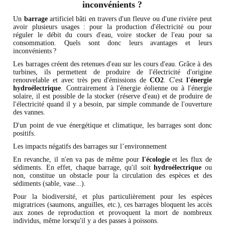
inconvénients ?
Un
barrage
artificiel bâti en travers d'un fleuve ou d'une rivière peut
avoir plusieurs usages : pour la production d'électricité ou pour
réguler le débit du cours d'eau, voire stocker de l'eau pour sa
consommation. Quels sont donc leurs avantages et leurs
inconvénients ?
Les barrages créent des retenues d'eau sur les cours d'eau. Grâce à des
turbines, ils permettent de produire de l'électricité d'origine
renouvelable et avec très peu d'émissions de
CO2
. C'est
l'énergie
hydroélectrique
. Contrairement à l'énergie éolienne ou à l'énergie
solaire, il est possible de la stocker (réserve d'eau) et de produire de
l'électricité quand il y a besoin, par simple commande de l'ouverture
des vannes.
D'un point de vue énergétique et climatique, les barrages sont donc
positifs.
Les impacts négatifs des barrages sur l’environnement
En revanche, il n'en va pas de même pour
l'écologie
et les flux de
sédiments. En effet, chaque barrage, qu'il soit
hydroélectrique
ou
non, constitue un obstacle pour la circulation des espèces et des
sédiments (sable, vase...).
Pour la biodiversité, et plus particulièrement pour les espèces
migratrices (saumons, anguilles, etc.), ces barrages bloquent les accès
aux zones de reproduction et provoquent la mort de nombreux
individus, même lorsqu'il y a des passes à poissons.