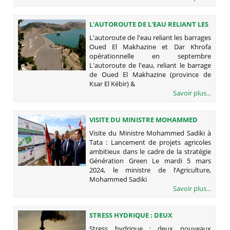
L'AUTOROUTE DE L'EAU RELIANT LES
BARRAGES OUED EL MAKHAZINE ET
L'autoroute de l'eau reliant les barrages
DAR KHROFA OPÉRATIONNELLE EN
Oued El Makhazine et Dar Khrofa
SEPTEMBRE
opérationnelle en septembre
L'autoroute de l'eau, reliant le barrage
de Oued El Makhazine (province de
Ksar El Kébir) &
Savoir plus...
VISITE DU MINISTRE MOHAMMED
SADIKI À TATA : LANCEMENT DE
Visite du Ministre Mohammed Sadiki à
PROJETS AGRICOLES AMBITIEUX
Tata : Lancement de projets agricoles
DANS LE CADRE DE LA STRATÉGIE
ambitieux dans le cadre de la stratégie
GÉNÉRATION GREEN
Génération Green Le mardi 5 mars
2024, le ministre de l’Agriculture,
Mohammed Sadiki
Savoir plus...
STRESS HYDRIQUE : DEUX
NOUVEAUX GRANDS BARRAGES
Stress hydrique : deux nouveaux