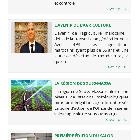
et contrôle
Savoir plus...
L'AVENIR DE L'AGRICULTURE
MAROCAINE : DÉFIS DE LA
L'avenir de l'agriculture marocaine :
TRANSMISSION GÉNÉRATIONNELLE
défis de la transmission générationnelle
Avec 47% des agriculteurs
marocains ayant plus de 55 ans et une
jeunesse désertant le monde rural, la
questi
Savoir plus...
LA RÉGION DE SOUSS-MASSA
RENFORCE SON RÉSEAU DE
La région de Souss-Massa renforce son
STATIONS MÉTÉOROLOGIQUES POUR
réseau de stations météorologiques
UNE IRRIGATION AGRICOLE
pour une irrigation agricole optimisée
OPTIMISÉE
La zone d'action de l'Office de mise en
valeur agricole de Souss-Massa (O
Savoir plus...
PREMIÈRE ÉDITION DU SALON