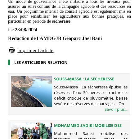
Un mode de gouvernance a été instauré à tous les niveaux pour
assurer un suivi continu de la campagne agricole et des ressources en
eau. Un programme intensif de conseil agricole est également mis en
place pour sensibiliser les agriculteurs aux bonnes pratiques, en
particulier en période de
sécheresse
.
Le 23/08/2024
Rédaction de l’AMDGJB Géoparc Jbel Bani
Imprimer l'article
LES ARTICLES EN RELATION
SOUSS-MASSA : LA SÉCHERESSE
ÉPUISE LES RÉSERVES D’EAU
Souss-Massa : La sécheresse épuise les
réserves d’eau Sécheresse structurelle,
déficit critique de pluviométrie, baisse
sévère des réserves des barrages… On
Savoir plus...
MOHAMMED SADIKI MOBILISE DES
MESURES D’URGENCE APRÈS LES
Mohammed Sadiki mobilise des
INTEMPÉRIES DANS LES PROVINCES
mesures d’urgence après les