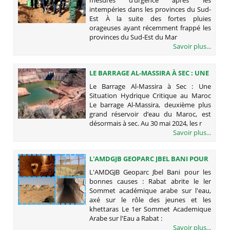
DU SUD-EST
intempéries dans les provinces du Sud-
Est À la suite des fortes pluies
orageuses ayant récemment frappé les
provinces du Sud-Est du Mar
Savoir plus...
LE BARRAGE AL-MASSIRA À SEC : UNE
SITUATION HYDRIQUE CRITIQUE AU
Le Barrage Al-Massira à Sec : Une
MAROC
Situation Hydrique Critique au Maroc
Le barrage Al-Massira, deuxième plus
grand réservoir d’eau du Maroc, est
désormais à sec. Au 30 mai 2024, les r
Savoir plus...
L'AMDGJB GEOPARC JBEL BANI POUR
LES BONNES CAUSES : RABAT ABRITE
L'AMDGJB Geoparc Jbel Bani pour les
LE LER SOMMET ACADÉMIQUE ARABE
bonnes causes : Rabat abrite le ler
SUR L'EAU, AXÉ SUR LE RÔLE DES
Sommet académique arabe sur l'eau,
JEUNES ET LES KHETTARAS
axé sur le rôle des jeunes et les
khettaras Le 1er Sommet Academique
Arabe sur l'Eau a Rabat :
Savoir plus...