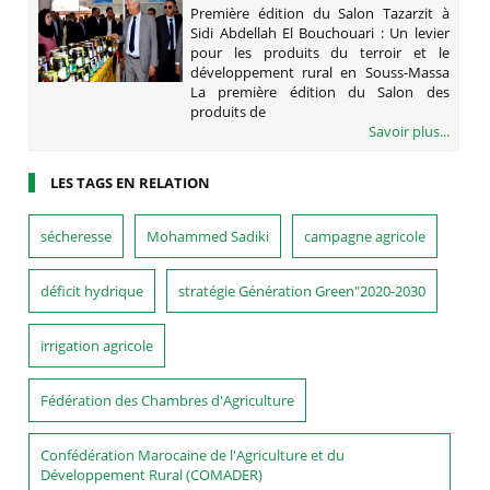
TAZARZIT À SIDI ABDELLAH EL
Première édition du Salon Tazarzit à
BOUCHOUARI : UN LEVIER POUR LES
Sidi Abdellah El Bouchouari : Un levier
PRODUITS DU TERROIR ET LE
pour les produits du terroir et le
DÉVELOPPEMENT RURAL EN SOUSS-
développement rural en Souss-Massa
MASSA
La première édition du Salon des
produits de
Savoir plus...
LES TAGS EN RELATION
sécheresse
Mohammed Sadiki
campagne agricole
déficit hydrique
stratégie Génération Green"2020-2030
irrigation agricole
Fédération des Chambres d'Agriculture
Confédération Marocaine de l'Agriculture et du
Développement Rural (COMADER)