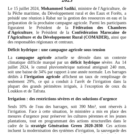
2025
Le 15 juillet 2024,
Mohammed Sadiki
, ministre de l'Agriculture, de
la Pêche maritime, du Développement rural et des Eaux et Forêts, a
présidé une réunion à Rabat sur la gestion des ressources en eau et la
préparation de la prochaine campagne agricole. Parmi les participants
figuraient le Président de la
Fédération des Chambres
d'Agriculture
, le Président de la
Confédération Marocaine de
l'Agriculture et du Développement Rural (COMADER),
ainsi que
des responsables régionaux et centraux.
Déficit hydrique : une campagne agricole sous tension
La
campagne agricole
actuelle se déroule dans un contexte
climatique difficile marqué par un
déficit hydrique
sévère. Au 14
juillet 2024, le cumul pluviométrique national atteignait 240 mm,
soit une baisse de 34% par rapport à une année normale. Les barrages
dédiés à
l'irrigation agricole
affichent un taux de remplissage de
seulement 29%, ce qui a conduit à l'arrêt de l'irrigation dans la
plupart des grands périmètres irrigués, à l'exception de ceux du
Loukkos et de Tafrata.
Irrigation : des restrictions sévères et des solutions d'urgence
Seuls 10% de l'eau des barrages, soit 390 Mm³, sont réservés à
l'irrigation. Face à cette situation, le ministère a mis en place des
mesures d'urgence pour préserver les cultures pérennes et les jeunes
plantations, tout en programmant des actions structurelles dans le
cadre de la
stratégie Génération Green 2020-2030
. Ces actions
incluent la modernisation des systèmes d'irrigation, la sauvegarde des