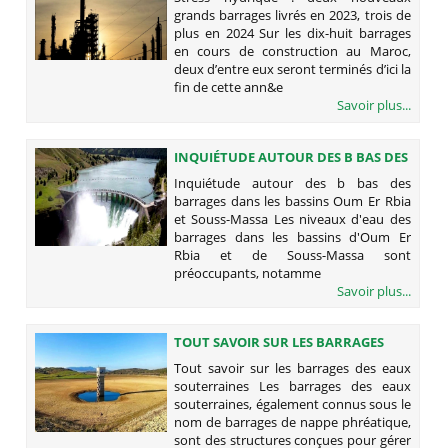
LIVRÉS EN 2023, TROIS DE PLUS EN
grands barrages livrés en 2023, trois de
2024
plus en 2024 Sur les dix-huit barrages
en cours de construction au Maroc,
deux d’entre eux seront terminés d’ici la
fin de cette ann&e
Savoir plus...
INQUIÉTUDE AUTOUR DES B BAS DES
BARRAGES DANS LES BASSINS OUM
Inquiétude autour des b bas des
ER RBIA ET SOUSS-MASSA
barrages dans les bassins Oum Er Rbia
et Souss-Massa Les niveaux d'eau des
barrages dans les bassins d'Oum Er
Rbia et de Souss-Massa sont
préoccupants, notamme
Savoir plus...
TOUT SAVOIR SUR LES BARRAGES
DES EAUX SOUTERRAINES
Tout savoir sur les barrages des eaux
souterraines Les barrages des eaux
souterraines, également connus sous le
nom de barrages de nappe phréatique,
sont des structures conçues pour gérer