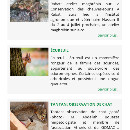
CONSERVATION DES CHAUVES-
Rabat: atelier maghrébin sur la
SOURIS
Conservation des chauves-souris A
Rabat, aura lieu à l’institut
agronomique et vétérinaire Hassan II
du 2 au 4 juillet prochains, un atelier
maghrébin sur la co
Savoir plus...
ÉCUREUIL
Écureuil L'écureuil est un mammifère
rongeur de la famille des sciuridés,
appartenant au sous-ordre des
sciuromorphes. Certaines espèces sont
arboricoles et possèdent une longue
queue tou
Savoir plus...
TANTAN: OBSERVATION DE CHAT
GANTÉ (PHOTO)
Tantan: observation de chat ganté
(photo) M. Abdellah Bouazza
herpétologiste et membre de
l’association Atheris et du GOMAC a