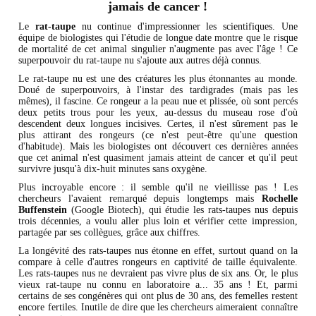
jamais de cancer !
Le
rat-taupe
nu continue d'impressionner les scientifiques. Une
équipe de biologistes qui l'étudie de longue date montre que le risque
de mortalité de cet animal singulier n'augmente pas avec l'âge ! Ce
superpouvoir du rat-taupe nu s'ajoute aux autres déjà connus.
Le rat-taupe nu est une des créatures les plus étonnantes au monde.
Doué de superpouvoirs, à l'instar des tardigrades (mais pas les
mêmes), il fascine. Ce rongeur a la peau nue et plissée, où sont percés
deux petits trous pour les yeux, au-dessus du museau rose d'où
descendent deux longues incisives. Certes, il n'est sûrement pas le
plus attirant des rongeurs (ce n'est peut-être qu'une question
d'habitude). Mais les biologistes ont découvert ces dernières années
que cet animal n'est quasiment jamais atteint de cancer et qu'il peut
survivre jusqu'à dix-huit minutes sans oxygène.
Plus incroyable encore : il semble qu'il ne vieillisse pas ! Les
chercheurs l'avaient remarqué depuis longtemps mais
Rochelle
Buffenstein
(Google Biotech), qui étudie les rats-taupes nus depuis
trois décennies, a voulu aller plus loin et vérifier cette impression,
partagée par ses collègues, grâce aux chiffres.
La longévité des rats-taupes nus étonne en effet, surtout quand on la
compare à celle d'autres rongeurs en captivité de taille équivalente.
Les rats-taupes nus ne devraient pas vivre plus de six ans. Or, le plus
vieux rat-taupe nu connu en laboratoire a... 35 ans ! Et, parmi
certains de ses congénères qui ont plus de 30 ans, des femelles restent
encore fertiles. Inutile de dire que les chercheurs aimeraient connaître