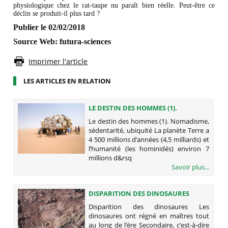
physiologique chez le rat-taupe nu paraît bien réelle. Peut-être ce
déclin se produit-il plus tard ?
Publier le 02/02/2018
Source Web: futura-sciences
Imprimer l'article
LES ARTICLES EN RELATION
LE DESTIN DES HOMMES (1).
NOMADISME, SÉDENTARITÉ,
Le destin des hommes (1). Nomadisme,
UBIQUITÉ
sédentarité, ubiquité La planète Terre a
4 500 millions d’années (4,5 milliards) et
l’humanité (les hominidés) environ 7
millions d&rsq
Savoir plus...
DISPARITION DES DINOSAURES
Disparition des dinosaures Les
dinosaures ont régné en maîtres tout
au long de l’ère Secondaire, c’est-à-dire