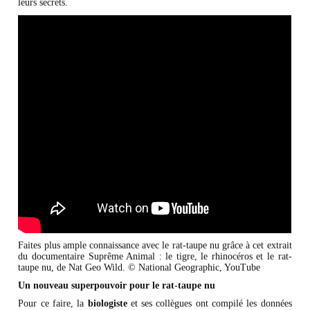
leurs secrets.
Faites plus ample connaissance avec le rat-taupe nu grâce à cet extrait
du documentaire Suprême Animal : le tigre, le rhinocéros et le rat-
taupe nu, de Nat Geo Wild. © National Geographic, YouTube
Un nouveau superpouvoir pour le rat-taupe nu
Pour ce faire, la
biologiste
et ses collègues ont compilé les données