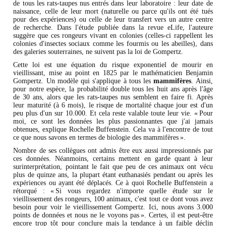
de tous les rats-taupes nus entrés dans leur laboratoire : leur date de
naissance, celle de leur mort (naturelle ou parce qu'ils ont été tués
pour des expériences) ou celle de leur transfert vers un autre centre
de recherche. Dans l'étude publiée dans la revue eLife, l'auteure
suggère que ces rongeurs vivant en colonies (celles-ci rappellent les
colonies d'insectes sociaux comme les fourmis ou les abeilles), dans
des galeries souterraines, ne suivent pas la loi de Gompertz.
Cette loi est une équation du risque exponentiel de mourir en
vieillissant, mise au point en 1825 par le mathématicien Benjamin
Gompertz. Un modèle qui s'applique à tous les
mammifères
. Ainsi,
pour notre espèce, la probabilité double tous les huit ans après l'âge
de 30 ans, alors que les rats-taupes nus semblent en faire fi. Après
leur maturité (à 6 mois), le risque de mortalité chaque jour est d'un
peu plus d'un sur 10.000. Et cela reste valable toute leur vie. « Pour
moi, ce sont les données les plus passionnantes que j'ai jamais
obtenues, explique Rochelle Buffenstein. Cela va à l'encontre de tout
ce que nous savons en termes de biologie des mammifères ».
Nombre de ses collègues ont admis être eux aussi impressionnés par
ces données. Néanmoins, certains mettent en garde quant à leur
surinterprétation, pointant le fait que peu de ces animaux ont vécu
plus de quinze ans, la plupart étant euthanasiés pendant ou après les
expériences ou ayant été déplacés. Ce à quoi Rochelle Buffenstein a
rétorqué : « Si vous regardez n'importe quelle étude sur le
vieillissement des rongeurs, 100 animaux, c'est tout ce dont vous avez
besoin pour voir le vieillissement Gompertz. Ici, nous avons 3.000
points de données et nous ne le voyons pas ». Certes, il est peut-être
encore trop tôt pour conclure mais la tendance à un faible déclin