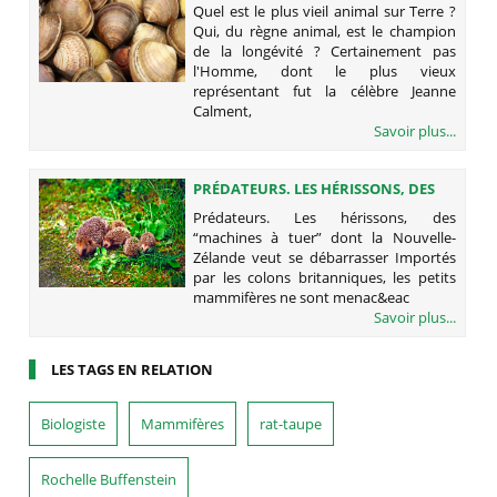
TERRE ?
Quel est le plus vieil animal sur Terre ?
Qui, du règne animal, est le champion
de la longévité ? Certainement pas
l'Homme, dont le plus vieux
représentant fut la célèbre Jeanne
Calment,
Savoir plus...
PRÉDATEURS. LES HÉRISSONS, DES
“MACHINES À TUER” DONT LA
Prédateurs. Les hérissons, des
NOUVELLE-ZÉLANDE VEUT SE
“machines à tuer” dont la Nouvelle-
DÉBARRASSER
Zélande veut se débarrasser Importés
par les colons britanniques, les petits
mammifères ne sont menac&eac
Savoir plus...
LES TAGS EN RELATION
Biologiste
Mammifères
rat-taupe
Rochelle Buffenstein