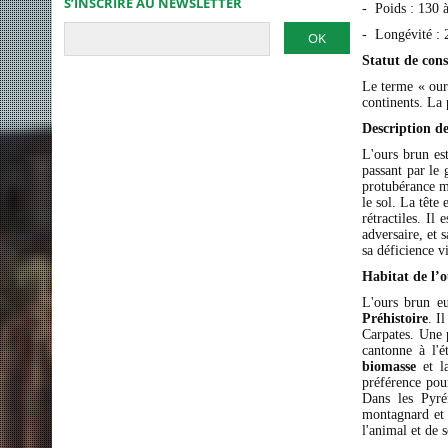
S’INSCRIRE AU NEWSLETTER
- Poids : 130
- Longévité : 
Statut de con
Le terme « our
continents. La 
Description d
L'ours brun es
passant par le 
protubérance m
le sol. La tête
rétractiles. Il
adversaire, et 
sa déficience vi
Habitat de l’
L'ours brun eu
Préhistoire
. I
Carpates. Une p
cantonne à l'é
biomasse
et la
préférence pour
Dans les Pyré
montagnard et c
l'animal et de s