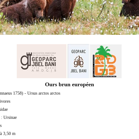
Ours brun européen
nnaeus 1758) - Ursus arctos arctos
nivores
sidae
 : Ursinae
s
50 à 3,50 m