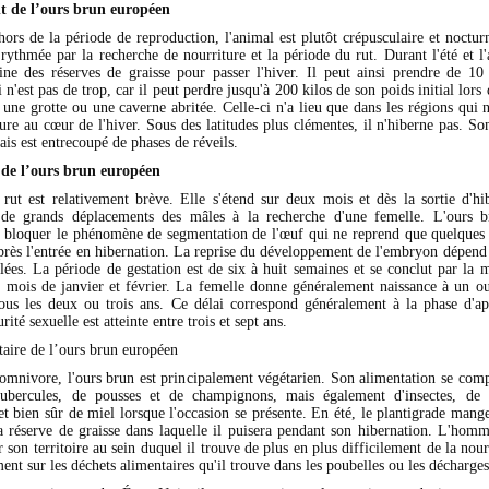
 de l’ours brun européen
hors de la période de reproduction, l'animal est plutôt crépusculaire et noctur
 rythmée par la recherche de nourriture et la période du rut. Durant l'été et l
e des réserves de graisse pour passer l'hiver. Il peut ainsi prendre de 10
 n'est pas de trop, car il peut perdre jusqu'à 200 kilos de son poids initial lors 
 une grotte ou une caverne abritée. Celle-ci n'a lieu que dans les régions qui 
ure au cœur de l'hiver. Sous des latitudes plus clémentes, il n'hiberne pas. S
is est entrecoupé de phases de réveils.
de l’ours brun européen
rut est relativement brève. Elle s'étend sur deux mois et dès la sortie d'hib
 de grands déplacements des mâles à la recherche d'une femelle. L'ours b
de bloquer le phénomène de segmentation de l'œuf qui ne reprend que quelques 
rès l'entrée en hibernation. La reprise du développement de l'embryon dépend 
lées. La période de gestation est de six à huit semaines et se conclut par la m
es mois de janvier et février. La femelle donne généralement naissance à un o
 tous les deux ou trois ans. Ce délai correspond généralement à la phase d'ap
ité sexuelle est atteinte entre trois et sept ans.
aire de l’ours brun européen
t omnivore, l'ours brun est principalement végétarien. Son alimentation se comp
tubercules, de pousses et de champignons, mais également d'insectes, de 
 et bien sûr de miel lorsque l'occasion se présente. En été, le plantigrade man
la réserve de graisse dans laquelle il puisera pendant son hibernation. L'hom
r son territoire au sein duquel il trouve de plus en plus difficilement de la nourr
nt sur les déchets alimentaires qu'il trouve dans les poubelles ou les décharges