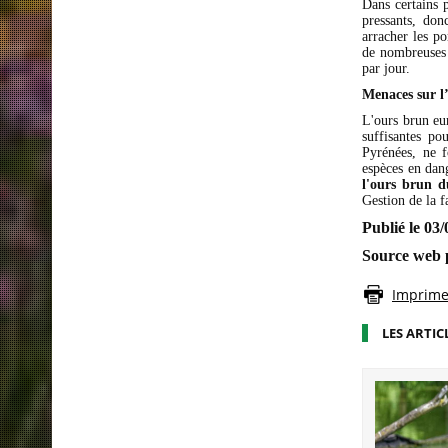
Dans certains p
pressants, don
arracher les po
de nombreuses 
par jour.
Menaces sur l
L'ours brun eu
suffisantes po
Pyrénées, ne f
espèces en dang
l'ours brun 
Gestion de la f
Publié le 0
Source web p
Imprimer
LES ARTIC