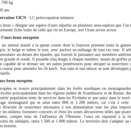
 à 700 kg
20 ans
servation UICN
: LC préoccupation mineure
s brun » désigne une espèce d'ours répartie en plusieurs sous-espèces que l'on 
présente fiche traite de celle qui vit en Europe, soit Ursus arctos arctos.
e l’ours brun européen
t un animal massif à la queue courte dont la fourrure présente toute la gamm
gris, le beige et même le noir, avec parfois un mélange de tous ces tons. Il a
usculaire au-dessus des épaules, qui fournit la puissance aux membres antérieu
 est grande et ronde. Il possède cinq doigts à chaque membre, munis de griffes p
 est capable de se dresser sur ses pattes postérieures pour attraper sa nourriture
sa course peut atteindre les 56 km/h. Son ouïe et son odorat se sont développé
suelle.
ours brun européen
ropéen se trouve principalement dans les forêts nordiques ou montagnardes
l évolue principalement dans les régions isolées de Scandinavie et de Russie, de
etite population tente de survivre dans les Pyrénées et une autre dans le nord de
tage montagnard qui se situe entre 800 et 1.200 mètres, car c'est à cette 
 diversité de nourriture nécessaire à son alimentation sont les plus import
 les milieux forestiers couverts et évite les zones découvertes telles que prai
nées, compte tenu de l'influence de l'Homme, l'ours est repoussé à la lim
elui du subalpin, entre 1.500 et 1.800 mètres. Le territoire doit s'adapter au
es besoins.