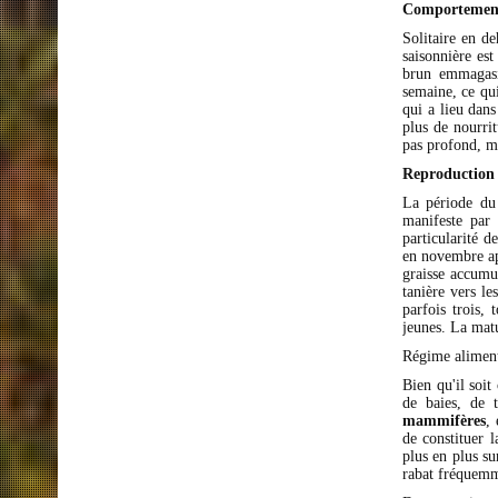
Comportement
Solitaire en de
saisonnière est
brun emmagasin
semaine, ce qui
qui a lieu dans
plus de nourrit
pas profond, ma
Reproduction 
La période du 
manifeste par
particularité 
en novembre ap
graisse accumu
tanière vers l
parfois trois,
jeunes. La matur
Régime aliment
Bien qu'il soi
de baies, de 
mammifères
,
de constituer 
plus en plus su
rabat fréquemme