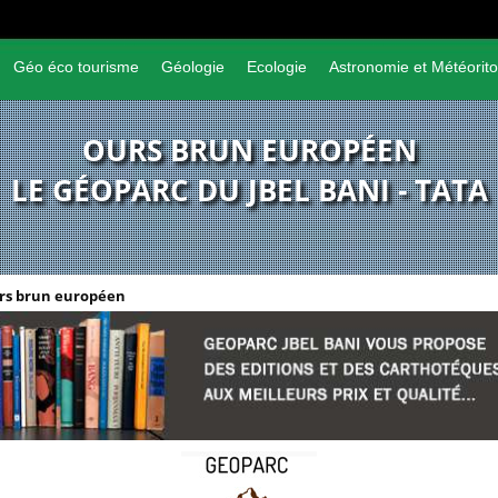
Géo éco tourisme
Géologie
Ecologie
Astronomie et Météorito
OURS BRUN EUROPÉEN
LE GÉOPARC DU JBEL BANI - TATA
rs brun européen