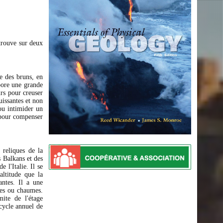
trouve sur deux
e des bruns, en
rbore une grande
rs pour creuser
uissantes et non
 ou intimider un
s pour compenser
 reliques de la
s Balkans et des
 l'Italie. Il se
altitude que la
antes. Il a une
ries ou chaumes.
ite de l'étage
 cycle annuel de