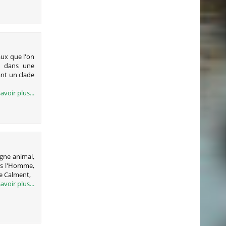
ux que l'on
i, dans une
nt un clade
avoir plus...
ègne animal,
as l'Homme,
ne Calment,
avoir plus...