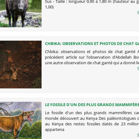
Sus - Taille : longueur 0,90 à 1,80 m (hauteur au g
1,00)
S
CHBIKA: OBSERVATIONS ET PHOTOS DE CHAT 
Chbika: observations et photos de chat ganté 
précédent article sur l’observation d’Abdellah Bo
une autre observation de chat ganté qui a donné li
S
LE FOSSILE D'UN DES PLUS GRANDS MAMMIFÈR
CARNIVORES DU MONDE DÉCOUVERT AU KENY
Le fossile d'un des plus grands mammifères ca
monde découvert au Kenya Des paléontologues on
au Kenya des restes fossiles datés de 23 millio
appartena
S