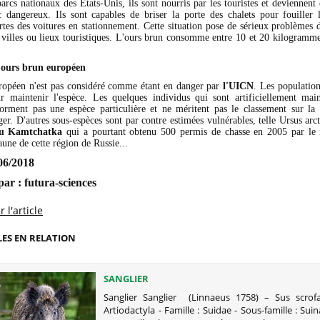
arcs nationaux des États-Unis, ils sont nourris par les touristes et deviennent
c dangereux. Ils sont capables de briser la porte des chalets pour fouiller 
rtes des voitures en stationnement. Cette situation pose de sérieux problèmes 
villes ou lieux touristiques. L'ours brun consomme entre 10 et 20 kilogramme
’ours brun européen
ropéen n'est pas considéré comme étant en danger par
l'UICN
. Les population
ur maintenir l'espèce. Les quelques individus qui sont artificiellement mai
orment pas une espèce particulière et ne méritent pas le classement sur la 
er. D'autres sous-espèces sont par contre estimées vulnérables, telle Ursus arc
du Kamtchatka
qui a pourtant obtenu 500 permis de chasse en 2005 par le 
aune de cette région de Russie...
3/06/2018
ar : futura-sciences
 l'article
LES EN RELATION
SANGLIER
Sanglier Sanglier (Linnaeus 1758) – Sus scrof
Artiodactyla - Famille : Suidae - Sous-famille : Suin