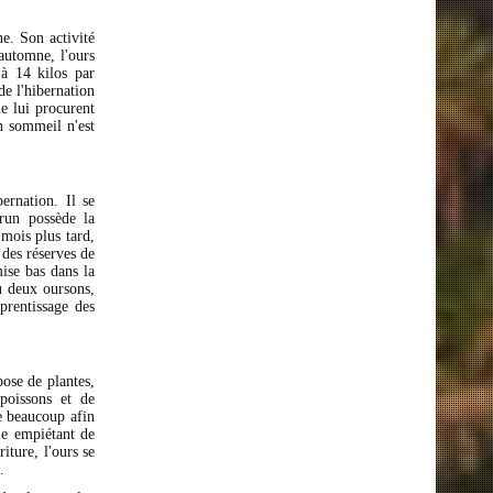
ne. Son activité
'automne, l'ours
 à 14 kilos par
de l'hibernation
ne lui procurent
on sommeil n'est
ernation. Il se
run possède la
mois plus tard,
des réserves de
ise bas dans la
u deux oursons,
prentissage des
ose de plantes,
poissons et de
ge beaucoup afin
me empiétant de
iture, l'ours se
.