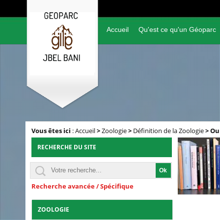
Accueil
Qu'est ce qu'un Géoparc
Vous êtes ici
:
Accueil
>
Zoologie
>
Définition de la Zoologie
>
Ou
RECHERCHE DU SITE
Recherche avancée / Spécifique
ZOOLOGIE