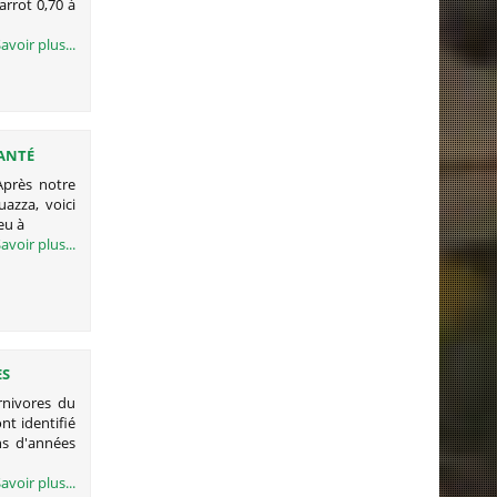
arrot 0,70 à
avoir plus...
GANTÉ
Après notre
uazza, voici
eu à
avoir plus...
ES
A
rnivores du
t identifié
ns d'années
avoir plus...