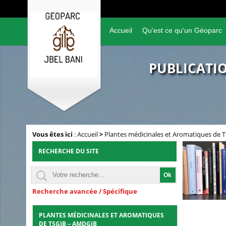
Accueil
Qu'est ce qu'un Géoparc
PUBLICATIO
Vous êtes ici
:
Accueil
>
Plantes médicinales et Aromatiques de 
RECHERCHE DU SITE
Recherche avancée / Spécifique
PLANTES MÉDICINALES ET AROMATIQUES
DE TSGJB – AMDGJB