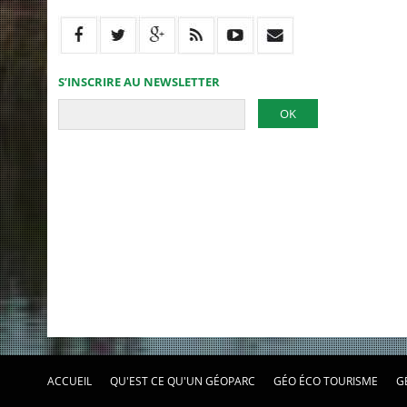
S’INSCRIRE AU NEWSLETTER
ACCUEIL
QU'EST CE QU'UN GÉOPARC
GÉO ÉCO TOURISME
G