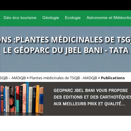
Géo éco tourisme
Géologie
Ecologie
Astronomie et Météorito
NS :PLANTES MÉDICINALES DE TSG
LE GÉOPARC DU JBEL BANI - TATA
TSGJB – AMDGJB
>
Plantes médicinales de TSGJB - AMDGJB
>
Publications