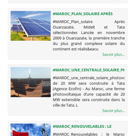
#MAROC_PLAN_SOLAIRE APRÈS
OUARZAZATE, MIDELT ET TATA
#MAROC_Plan_solaire Après
SÉLECTIONNÉES
Ouarzazate, Midelt et Tata
sélectionnées Lancée en novembre
2009 à Ouarzazate, la première tranche
du plus grand complexe solaire du
continent est réalis&eacu
Savoir plus...
#MAROC_UNE_CENTRALE_SOLAIRE_PHOTO
DE 20 MW SERA CONSTRUITE À TATA
#MAROC_une_centrale_solaire_photovoltaïq
de 20 MW sera construite à Tata
(Agence Ecofin) - Au Maroc, une ferme
photovoltaïque d’une capacité de 20
MW extensible sera construite dans la
ville de Tata. L
Savoir plus...
#MAROC_RENOUVELABLES : LE
MAROC REHAUSSE SES AMBITIONS
#MAROC_Renouvelables : le Maroc