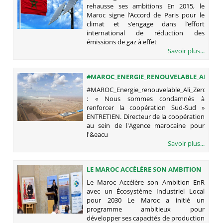
rehausse ses ambitions En 2015, le
Maroc signe l’Accord de Paris pour le
climat et s’engage dans l’effort
international de réduction des
émissions de gaz à effet
Savoir plus...
#MAROC_ENERGIE_RENOUVELABLE_ALI_ZE
: « NOUS SOMMES CONDAMNÉS À
#MAROC_Energie_renouvelable_Ali_Zerouali
RENFORCER LA COOPÉRATION SUD-
: « Nous sommes condamnés à
SUD »
renforcer la coopération Sud-Sud »
ENTRETIEN. Directeur de la coopération
au sein de l'Agence marocaine pour
l'&eacu
Savoir plus...
LE MAROC ACCÉLÈRE SON AMBITION
ENR AVEC UN ÉCOSYSTÈME
Le Maroc Accélère son Ambition EnR
INDUSTRIEL LOCAL POUR 2030
avec un Écosystème Industriel Local
pour 2030 Le Maroc a initié un
programme ambitieux pour
développer ses capacités de production