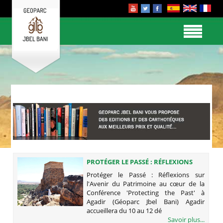
PROTÉGER LE PASSÉ : RÉFLEXIONS
SUR L'AVENIR DU PATRIMOINE AU
Protéger le Passé : Réflexions sur
CŒUR DE LA CONFÉRENCE
l'Avenir du Patrimoine au cœur de la
'PROTECTING THE PAST' À AGADIR
Conférence 'Protecting the Past' à
(GÉOPARC JBEL BANI)
Agadir (Géoparc Jbel Bani) Agadir
accueillera du 10 au 12 dé
Savoir plus...